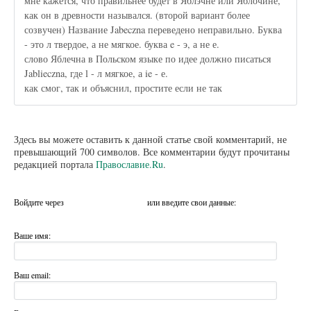
мне кажется, что правильнее будет в Яблэчне или Яблочине,
как он в древности назывался. (второй вариант более
созвучен) Название Jabeczna переведено неправильно. Буква
- это л твердое, а не мягкое. буква e - э, а не е.
слово Яблечна в Польском языке по идее должно писаться
Jablieczna, где l - л мягкое, а ie - е.
как смог, так и объяснил, простите если не так
Здесь вы можете оставить к данной статье свой комментарий, не
превышающий 700 символов. Все комментарии будут прочитаны
редакцией портала
Православие.Ru
.
Войдите через
или введите свои данные:
Ваше имя:
Ваш email: