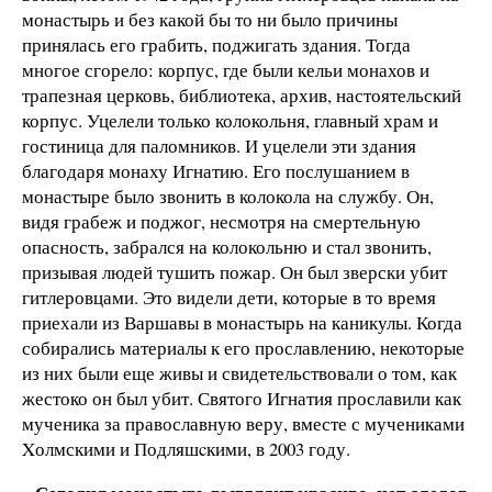
монастырь и без какой бы то ни было причины
принялась его грабить, поджигать здания. Тогда
многое сгорело: корпус, где были кельи монахов и
трапезная церковь, библиотека, архив, настоятельский
корпус. Уцелели только колокольня, главный храм и
гостиница для паломников. И уцелели эти здания
благодаря монаху Игнатию. Его послушанием в
монастыре было звонить в колокола на службу. Он,
видя грабеж и поджог, несмотря на смертельную
опасность, забрался на колокольню и стал звонить,
призывая людей тушить пожар. Он был зверски убит
гитлеровцами. Это видели дети, которые в то время
приехали из Варшавы в монастырь на каникулы. Когда
собирались материалы к его прославлению, некоторые
из них были еще живы и свидетельствовали о том, как
жестоко он был убит. Святого Игнатия прославили как
мученика за православную веру, вместе с мучениками
Xолмскими и Подляшcкими, в 2003 году.