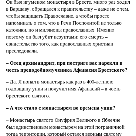
Он был игуменом монастыря в Бресте, много раз ходил
в Варшаву, обращался к правительствy – даже не с тем,
чтобы защищать Православие, а чтобы просто
напоминать о том, что в Речи Посполитой не только
католики, но и миллионы православных. Именнo
поэтому он был убит иезуитами; его смерть –
свидетельство того, как православных христиан
преследовали.
– Отец архимандрит, при постриге вас нарекли в
честь преподобномученика Афана
сия
Брестского?
– Да. Я попал в монастырь как раз в 400-летнюю
годовщину унии и получил имя Афанасий – в честь
брестского святого.
– А что стало с монастырем во времена унии?
– Монастырь святого Онуфрия Великого в Яблечне
был единственным монастырем на этой пограничной
тогда территории, который остался верным святому