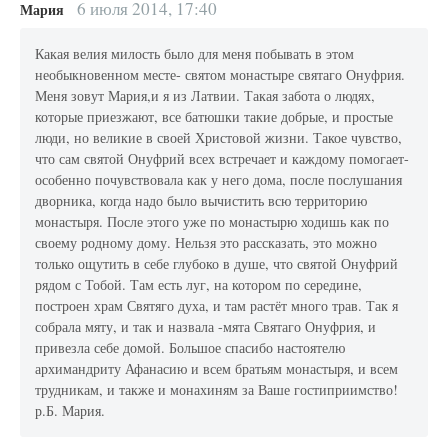
6 июля 2014, 17:40
Мария
Какая велия милость было для меня побывать в этом
необыкновенном месте- святом монастыре святаго Онуфрия.
Меня зовут Мария,и я из Латвии. Такая забота о людях,
которые приезжают, все батюшки такие добрые, и простые
люди, но великие в своей Христовой жизни. Такое чувство,
что сам святой Онуфрий всех встречает и каждому помогает-
особенно почувствовала как у него дома, после послушания
дворника, когда надо было вычистить всю территорию
монастыря. После этого уже по монастырю ходишь как по
своему родному дому. Нельзя это рассказать, это можно
только ощутить в себе глубоко в душе, что святой Онуфрий
рядом с Тобой. Там есть луг, на котором по середине,
построен храм Святяго духа, и там растёт много трав. Так я
собрала мяту, и так и назвала -мята Святаго Онуфрия, и
привезла себе домой. Большое спасибо настоятелю
архимандриту Афанасию и всем братьям монастыря, и всем
трудникам, и также и монахиням за Ваше гостиприимство!
р.Б. Мария.