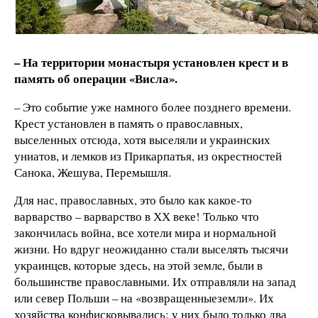
– На территории монастыря установлен крест и в
память об операции «Висла».
– Это событие уже намного более позднего времени.
Крест установлен в память о православных,
выселенных отсюда, хотя выселяли и украинских
униатов, и лемков из Прикарпатья, из окрестностей
Санока, Жешува, Перемышля.
Для нас, православных, это было как какое-то
варварство – варварство в ХХ веке! Только что
закончилась война, все хотели мира и нормальной
жизни. Но вдруг неожиданно стали выселять тысячи
украинцeв, которые здесь, нa этой землe, были в
большинстве православными. Их отправляли на запад
или север Польши – на «возвращенныеземли». Их
хозяйства конфисковывались; у них было только два