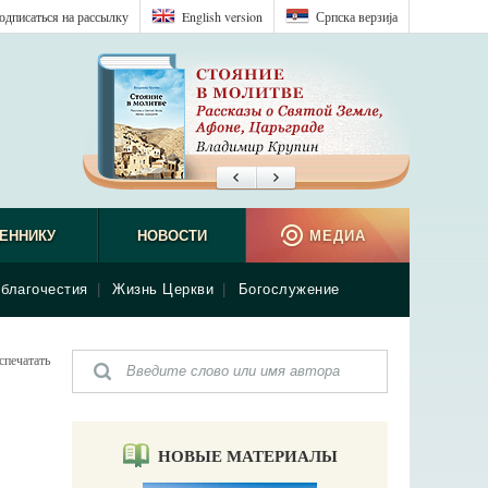
одписаться на рассылку
English version
Српска верзиjа
ЕННИКУ
НОВОСТИ
МЕДИА
благочестия
|
Жизнь Церкви
|
Богослужение
спечатать
НОВЫЕ МАТЕРИАЛЫ