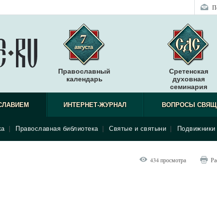
П
Православный
Сретенская
календарь
духовная
семинария
СЛАВИЕМ
ИНТЕРНЕТ-ЖУРНАЛ
ВОПРОСЫ СВЯЩ
ка
|
Православная библиотека
|
Святые и святыни
|
Подвижники 
434 просмотра
Ра