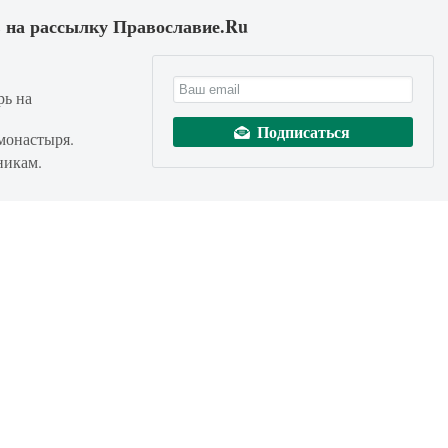
 на рассылку Православие.Ru
рь на
монастыря.
никам.