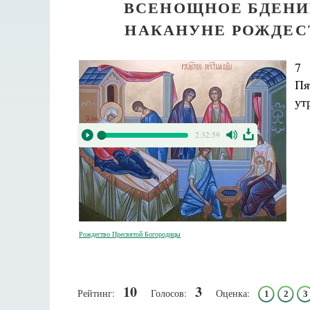
ВСЕНОЩНОЕ БДЕНИ
НАКАНУНЕ РОЖДЕС
7 
Пя
ут
2:32:59
Рождество Пресвятой Богородицы
10
3
Рейтинг:
Голосов:
Оценка:
1
2
3