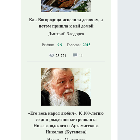
Как Богородица исцелила девочку, а
потом пришла к ней домой
Дмитрий Злодорев
Рейтинг:
9.9
Голосов:
2015
23 724
11
«Его весь народ любил». К 100-летию
со дня рождения митрополита
Нижегородского и Арзамасского
Николая (Кутепова)
Надежда Муравьева