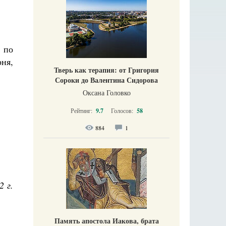
 по
ня,
Тверь как терапия: от Григория
Сороки до Валентина Сидорова
Оксана Головко
Рейтинг:
9.7
Голосов:
58
884
1
2 г.
Память апостола Иакова, брата