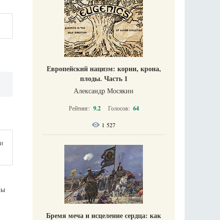
Европейский нацизм: корни, крона,
плоды. Часть 1
Александр Мосякин
Рейтинг:
9.2
Голосов:
64
1 527
 и
ны
Бремя меча и исцеление сердца: как