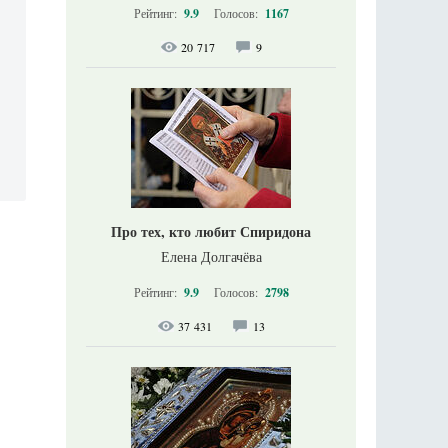
Рейтинг:
9.9
Голосов:
1167
20 717
9
Про тех, кто любит Спиридона
Елена Долгачёва
Рейтинг:
9.9
Голосов:
2798
37 431
13