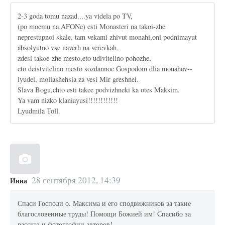
2-3 goda tomu nazad....ya videla po TV,
(po moemu na AFONe) esti Monasteri na takoi-zhe
neprestupnoi skale, tam vekami zhivut monahi,oni podnimayut
absolyutno vse naverh na verevkah,
zdesi takoe-zhe mesto,eto udivitelino pohozhe,
eto deistvitelino mesto sozdannoe Gospodom dlia monahov--
lyudei, moliashehsia za vesi Mir greshnei.
Slava Bogu,chto esti takee podvizhneki ka otes Maksim.
Ya vam nizko klaniayusi!!!!!!!!!!!!
Lyudmila Toll.
28 сентября 2012, 14:39
Инна
Спаси Господи о. Максима и его сподвижников за такие
благословенные труды! Помощи Божией им! Спасибо за
рассказ и фотографии авторов!