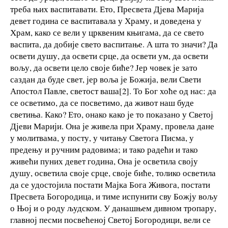
треба њих васпитавати. Ето, Пресвета Дјева Марија
девет година се васпитавала у Храму, и доведена у
Храм, како се вели у црквеним књигама, да се свето
васпита, да добије свето васпитање. А шта то значи? Да
освети душу, да освети срце, да освети ум, да освети
вољу, да освети цело своје биће? Јер човек је зато
саздан да буде свет, јер воља је Божија, вели Свети
Апостол Павле, светост ваша[2]. То Бог хоће од нас: да
се осветимо, да се посветимо, да живот наш буде
светиња. Како? Ето, онако како је то показано у Светој
Дјеви Марији. Она је живела при Храму, провела дане
у молитвама, у посту, у читању Светога Писма, у
предењу и ручним радовима; и тако радећи и тако
живећи пуних девет година, Она је осветила своју
душу, осветила своје срце, своје биће, толико осветила
да се удостојила постати Мајка Бога Живога, постати
Пресвета Богородица, и тиме испунити сву Божју вољу
о Њој и о роду људском. У данашњем дивном тропару,
главној песми посвећеној Светој Богородици, вели се