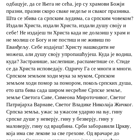
одбацује, да се Њега не сећа, јер су храмови Божји
празни, празни скоро сваке недеље и сваког празника.
Шта се збива са српским људима, са српским човеком?
Издали Христа, издали Христа, издали душу своју и
себе! Не издајеш ти Христа када не долазиш у храм и
не молиш се Богу и не постиш и не живиш по
Еванђељу. Себе издајеш! Христу нашкодити не
можеш, али душу своју упропашћујеш. Куда је водиш,
куда? Застранише, заслепише, распаметише се. Стиде
се да Христа исповедају. Одричу Га се многи и многи.
Српском земљом ходи мука за муком, Српском
земљом ходи помор за помором, покољ српских душа,
ето шта бива сада широм несрећне Српске земље,
земље Светога Саве, Симеона Мироточивог, Светог
Патријарха Варнаве, Светог Владике Николаја Жичког.
Српска земља, ужас за ужасом ударио на њу, гину
српске душе у неверју, гину у безверју, гину у
маловерју, гину од враџбина. Срби заборавили Цркву,
која има све лекове за све грехове. Од врачаре до