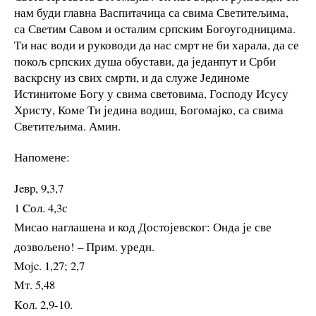
нам буди главна Васпитачица са свима Светитељима,
са Светим Савом и осталим српским Богоугодницима.
Ти нас води и руководи да нас смрт не би харала, да се
покољ српских душа обустави, да једанпут и Срби
васкрсну из свих смрти, и да служе Јединоме
Истинитоме Богу у свима световима, Господу Исусу
Христу, Коме Ти једина водиш, Богомајко, са свима
Светитељима. Амин.
Напомене:
Jeвp, 9,3,7
1 Cол. 4,3с
Мисао наглашена и код Достојевског: Онда је све
дозвољено! – Прим. уредн.
Mojc. 1,27; 2,7
Mт. 5,48
Kол. 2,9-10.