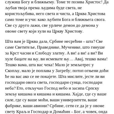
служиш Богу и ближњему. Томе те позива Христос! Да
љубав твоја према људима буде света, не
користољубива, него света и чиста, а Црква Христова
само томе и учи: како љубити Бога и ближњега свога.
Све су друго лажи, све урличе демон до демона у
овоме свету који хули на Цркву Христову.
Шта вам је Црква дала, Србине несрећни – шта? Све
саме Светитеље, Праведнике, Мученике, што гинуше
за Крст часни и Слободу златну. А ви! а ви! а ви? Ви
хуле бацате на њу, ви исмевате њу… Авај, тешко вама!
Тешко вама, шта вас чека! Мало је земљотрес у
Скопљу, мало је поплава у Загребу; потоп огњени доћи
ће на вас ако се не покајете. Шта мислите, јесте ли ви
господари овога света, господари сунца, господари
неба? Ето, откључао Господ небо и засипа Српску
земљу кишама и кишама и кишама. Хајде, где су ваше
силе, где су ваше моћи, ваши универзитети, ваше
фабрике, ваши авиони? Србине, сети се да је у овоме
свету Краљ и Господар и Домаћин – Бог, а човек, онда