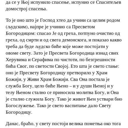
да се у Њој испунило спасење, испунио се Спаситељев
домострој спасења.
То је оно што је Господ хтео да учини са целим родом
(људским), најпре је учинио са Пресветом
Богородицом: спасао Је од греха, потпуно очистио од
греха, од смрти и од свега демонскога, и показао какво
треба да буде људско биће које може постојати у
овоме свету. Зато је Пресвета Богородица изнад свих
Херувима и Серафима по чистоти, по безгрешности
бића Свог, по светости Својој. Ето шта је свето стање:
оно је Пресвету Богородицу претворило у Храм
Божији, у Живи Храм Божији. Сва Она постала је
служба Богу, цело биће Њено – и у души Њеној и у
телу Њеном стално се приносила молитва Богу, и Она
је стално служила Богу. Тако је живот Њен уствари био
Богослужење. Тако је свето васпитање дало Свету
Богородицу.
Данас, браћо, у свету постоји велика пометња око тога