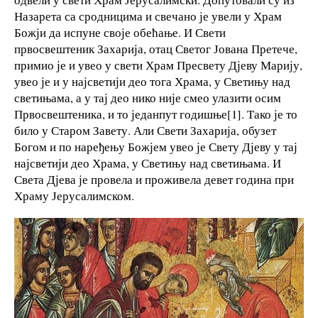
Назарета са сродницима и свечано је увели у Храм
Божји да испуне своје обећање. И Свети
првосвештеник Захарија, отац Светог Јована Претече,
примио је и увео у свети Храм Пресвету Дјеву Марију,
увео је и у најсветији део тога Храма, у Светињу над
светињама, а у тај део нико није смео улазити осим
Првосвештеника, и то једанпут годишње[1]. Тако је то
било у Старом Завету. Али Свети Захарија, обузет
Богом и по наређењу Божјем увео је Свету Дјеву у тај
најсветији део Храма, у Светињу над светињама. И
Света Дјева је провела и проживела девет година при
Храму Јерусалимском.