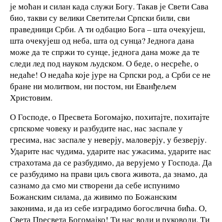
је моћан и силан када служи Богу. Такав је Свети Сава
био, такви су велики Светитељи Српски били, сви
праведници Срби. А ти одбацио Бога – шта очекујеш,
шта очекујеш од неба, шта од сунца? Једнога дана
може да те спржи то сунце, једнога дана може да те
следи лед под науком људском. О беде, о несреће, о
недаће! О недаћа које јуре на Српски род, а Срби се не
бране ни молитвом, ни постом, ни Еванђељем
Христовим.
О Господе, о Пресвета Богомајко, похитајте, похитајте
српскоме човеку и разбудите нас, нас заспале у
гресима, нас заспале у неверју, маловерју, у безверју.
Ударите нас чудима, ударите нас ужасима, ударите нас
страхотама да се разбудимо, да верујемо у Господа. Да
се разбудимо на прави циљ свога живота, да знамо, да
сазнамо да смо ми створени да себе испунимо
Божанским силама, да живимо по Божанским
законима, и да из себе изградимо богослична бића. О,
Света Пресвета Богомајко! Ти нас води и руководи, Ти