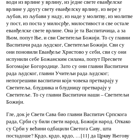
води из врлине у врлину, из једне свете еванђелске
врлине у другу свету еванђелску врлину, из вере у
љубав, из љубави у наду, из наде у молитву, из молитве
у пост, из поста у милосрђе, милостивост и све остале
еванђелске свете врлине. Она је та Васпитачица, а за
Њом, попут Ње, и сви Светитељи Божији. То су главни
Васпитачи рада људског, Светитељи Божији. Сви су
они поновили Еванђеље Христово у себи, сви су они
испунили себе Божанским силама, попут Пресвете
Богомајке Богородице. Зато су они главни Васпитачи
рада људског, главни Учитељи рада људског;
непогрешиви васпитачи који човека претварају у
Светитеља, блудника и блудницу претварају у
Светитеље. То су главни Васпитачи наши – Светитељи
Божији.
Гле, док је Свети Сава био главни Васпитач Српскога
рада, Срби су били свети народ, Божији народ. Откако
су Срби у већини одбацили Светога Саву, шта
постадоше? Крдо, крдо, крдо, …[11] да Цркву Његову