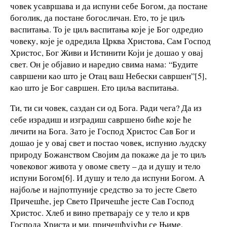
човек усавршава и да испуни себе Богом, да постане
боголик, да постане богосличан. Ето, то је циљ
васпитања. То је циљ васпитања које је Бог одредио
човеку, које је одредила Црква Христова, Сам Господ
Христос, Бог Живи и Истинити Који је дошао у овај
свет. Он је објавио и наредио свима нама: “Будите
савршени као што је Отац ваш Небески савршен”[5],
као што је Бог савршен. Ето циља васпитања.
Ти, ти си човек, саздан си од Бога. Ради чега? Да из
себе израдиш и изградиш савршено биће које ће
личити на Бога. Зато је Господ Христос Сав Бог и
дошао је у овај свет и постао човек, испунио људску
природу Божанством Својим да покаже да је то циљ
човековог живота у овоме свету – да и душу и тело
испуни Богом[6]. И душу и тело да испуни Богом. А
најбоље и најпотпуније средство за то јесте Свето
Причешће, јер Свето Причешће јесте Сав Господ
Христос. Хлеб и вино претварају се у тело и крв
Господа Христа и ми, причешћујући се Њиме,