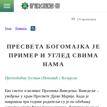
139 просмотров
Tweet
Нравится
ПРЕСВЕТА БОГОМАЈКА ЈЕ
ПРИМЕР И УГЛЕД СВИМА
НАМА
Преподобни Јустин (Поповић ) Ћелијски
Ево светог и великог Празника Ваведења. Ваведеље –
увођење у храм Пресвете Дјеве Марије. Када је
навршила три године родитељи су је по обећању
одвели у свети Храм Јерусалимски. Допутовали су из