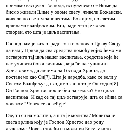
примамо васцелог Господа, испуњујемо се Њиме да
бисмо живели Њиме у овоме свету, живели Божански,
живели по светим заповестима Божијим, по светим
врлинама еванђелским. Ето, ради чега је човек
створен, ето шта је циљ васпитања.
Господ нам је казао, ради тога и основао Цркву Своју
да нам у Цркви да сва средства помоћу којих ћемо ми
остварити тај циљ нашег васпитања, средства која ће
нас учинити богосличнима, која ће нас учинити
Христовима, да личимо на Господа Христа, да
постанемо као Он[7]. Шта је наредба, како се вели у
Светом Еванђељу: да ходимо као што је Он ходио[8],
Он Господ Христос док је био на земљи? Ето циља
васпитања! И кад се тај циљ остварује, шта се збива са
човеком? Човек се освећује!
Гле, ти си на молитви, а шта је молитва? Молитва је
света врлина коју је Господ Христос дао роду
људскоме. Човек стојећи на молитви Богу, у исто