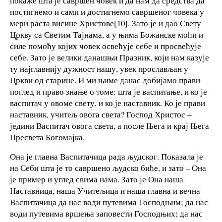
покаже шта је савршен човек и да нам да средства да
постигнемо и сами и достигнемо савршеног човека у
мери раста висине Христове[10]. Зато је и дао Свету
Цркву са Светим Тајнама, а у њима Божанске моћи и
силе помоћу којих човек освећује себе и просвећује
себе. Зато је велики данашњи Празник, који нам казује
ту најглавнију дужност нашу, увек прослављан у
Цркви од старине. И ми њиме данас добијамо прави
поглед и право знање о томе: шта је васпитање, и ко је
васпитач у овоме свету, и ко је наставник. Ко је прави
наставник, учитељ овога света? Господ Христос –
једини Васпитач овога света, а после Њега и крај Њега
Пресвета Богомајка.
Она је главна Васпитачица рада људског. Показала је
на Себи шта је то савршено људско биће, и зато – Она
је пример и углед свима нама. Зато је Она наша
Наставница, наша Учитељица и наша главна и вечна
Васпитачица да нас води путевима Господњим; да нас
води путевима вршења заповести Господњих; да нас