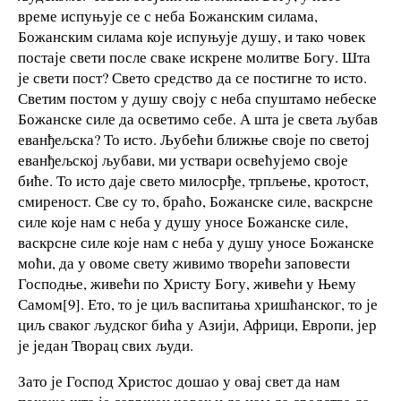
време испуњује се с неба Божанским силама,
Божанским силама које испуњује душу, и тако човек
постаје свети после сваке искрене молитве Богу. Шта
је свети пост? Свето средство да се постигне то исто.
Светим постом у душу своју с неба спуштамо небеске
Божанске силе да осветимо себе. А шта је света љубав
еванђељска? То исто. Љубећи ближње своје по светој
еванђељској љубави, ми уствари освећујемо своје
биће. То исто даје свето милосрђе, трпљење, кротост,
смиреност. Све су то, браћо, Божанске силе, васкрсне
силе које нам с неба у душу уносе Божанске силе,
васкрсне силе које нам с неба у душу уносе Божанске
моћи, да у овоме свету живимо творећи заповести
Господње, живећи по Христу Богу, живећи у Њему
Самом[9]. Ето, то је циљ васпитања хришћанског, то је
циљ сваког људског бића у Азији, Африци, Европи, јер
је један Творац свих људи.
Зато је Господ Христос дошао у овај свет да нам