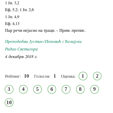
1 Jн. 3,2
Еф, 5,2; 1 Jн. 2,6
1 Јн. 4,9
Еф. 4,13
Пар речи нејасно на траци. – Прим. препис.
Преподобни Јустин (Поповић ) Ћелијски
Радио Светигора
4 декабря 2018 г.
10
1
1
2
Рейтинг:
Голосов:
Оценка:
3
4
5
6
7
8
9
10