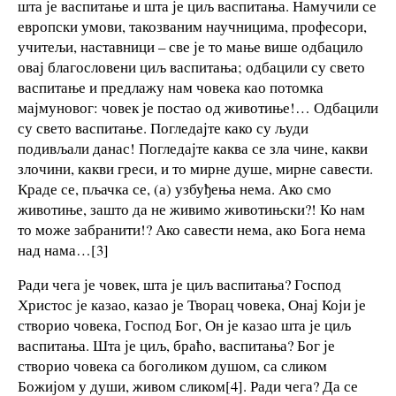
шта је васпитање и шта је циљ васпитања. Намучили се
европски умови, такозваним научницима, професори,
учитељи, наставници – све је то мање више одбацило
овај благословени циљ васпитања; одбацили су свето
васпитање и предлажу нам човека као потомка
мајмуновог: човек је постао од животиње!… Одбацили
су свето васпитање. Погледајте како су људи
подивљали данас! Погледајте каква се зла чине, какви
злочини, какви греси, и то мирне душе, мирне савести.
Краде се, пљачка се, (а) узбуђења нема. Ако смо
животиње, зашто да не живимо животињски?! Ко нам
то може забранити!? Ако савести нема, ако Бога нема
над нама…[3]
Ради чега је човек, шта је циљ васпитања? Господ
Христос је казао, казао је Творац човека, Онај Који је
створио човека, Господ Бог, Он је казао шта је циљ
васпитања. Шта је циљ, браћо, васпитања? Бог је
створио човека са боголиком душом, са сликом
Божијом у души, живом сликом[4]. Ради чега? Да се