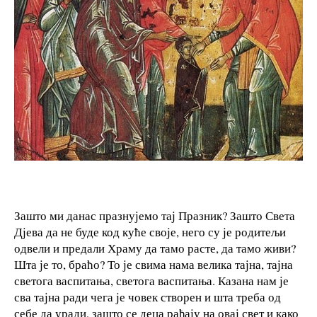
Зашто ми данас празнујемо тај Празник? Зашто Света
Дјева да не буде код куће своје, него су је родитељи
одвели и предали Храму да тамо расте, да тамо живи?
Шта је то, браћо? То је свима нама велика тајна, тајна
светога васпитања, светога васпитања. Казана нам је
сва тајна ради чега је човек створен и шта треба од
себе да уради, зашто се деца рађају на овај свет и како