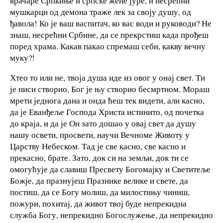
врачаре Српкиње и српске жене јуре, и несрећни
мушкарци од демона траже лек за своју душу, од
ђавола! Ко је ваш васпитач, ко вас води и руководи? Не
знаш, несрећни Србине, да се прекрстиш када прођеш
поред храма. Какав пакао спремаш себи, какву вечну
муку?!
Хтео то или не, твоја душа иде из овог у онај свет. Ти
је ниси створио, Бог је њу створио бесмртном. Мораш
мрети једнога дана и онда ћеш тек видети, али касно,
да је Еванђеље Господа Христа истинито, од почетка
до краја, и да је Он зато дошао у овај свет да душу
нашу освети, просвети, научи Вечноме Животу у
Царству Небеском. Тад је све касно, све касно и
прекасно, брате. Зато, док си на земљи, док ти се
омогућује да славиш Пресвету Богомајку и Светитеље
Божје, да празнујеш Празнике велике и свете, да
постиш, да се Богу молиш, да милостињу чиниш,
пожури, похитај, да живот твој буде непрекидна
служба Богу, непрекидно Богослужење, да непрекидно