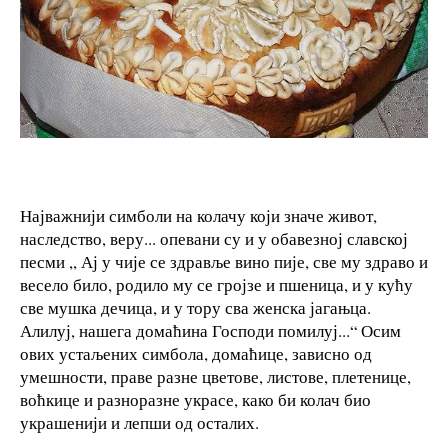
Најважнији симболи на колачу који значе живот,
наследство, веру... опевани су и у обавезној славској
песми ,, Ај у чије се здравље вино пије, све му здраво и
весело било, родило му се гројзе и пшеница, и у кућу
све мушка дечица, и у тору сва женска јагањца.
Алилуј, нашега домаћина Господи помилуј...“ Осим
ових устаљених симбола, домаћице, зависно од
умешности, праве разне цветове, листове, плетенице,
воћкице и разноразне украсе, како би колач био
украшенији и лепши од осталих.