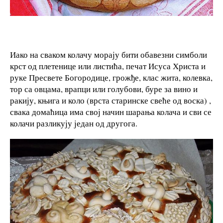
Иако на сваком колачу морају бити обавезни симболи
крст од плетенице или листића, печат Исуса Христа и
руке Пресвете Богородице, грожђе, клас жита, колевка,
тор са овцама, врапци или голубови, буре за вино и
ракију, књига и коло (врста старинске свеће од воска) ,
свака домаћица има свој начин шарања колача и сви се
колачи разликују један од другога.