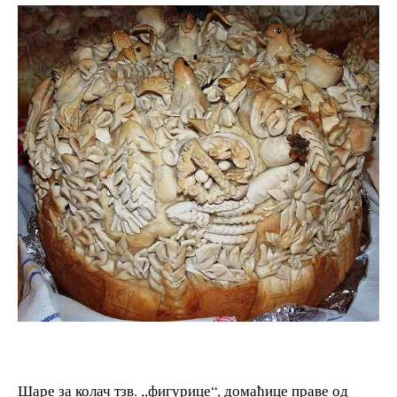
Шаре за колач тзв. ,,фигурице“, домаћице праве од