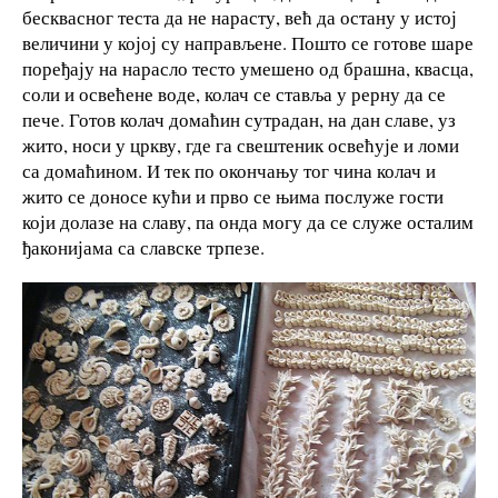
бесквасног теста да не нарасту, већ да остану у истој
величини у којој су направљене. Пошто се готове шаре
поређају на нарасло тесто умешено од брашна, квасца,
соли и освећене воде, колач се ставља у рерну да се
пече. Готов колач домаћин сутрадан, на дан славе, уз
жито, носи у цркву, где га свештеник освећује и ломи
са домаћином. И тек по окончању тог чина колач и
жито се доносе кући и прво се њима послуже гости
који долазе на славу, па онда могу да се служе осталим
ђаконијама са славске трпезе.