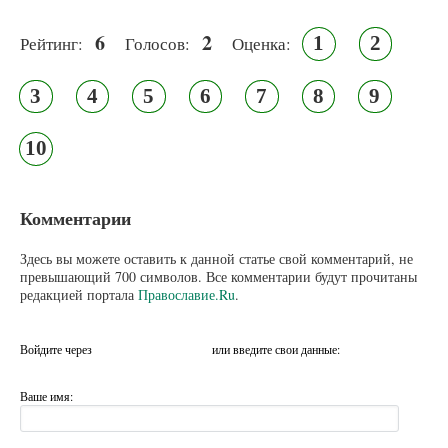
6
2
1
2
Рейтинг:
Голосов:
Оценка:
3
4
5
6
7
8
9
10
Комментарии
Здесь вы можете оставить к данной статье свой комментарий, не
превышающий 700 символов. Все комментарии будут прочитаны
редакцией портала
Православие.Ru
.
Войдите через
или введите свои данные:
Ваше имя: