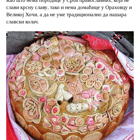
слави крсну славу, тако и нема домаћице у Ораховцу и
Великој Хочи, а да не уме традиционално да нашара
славски колач.