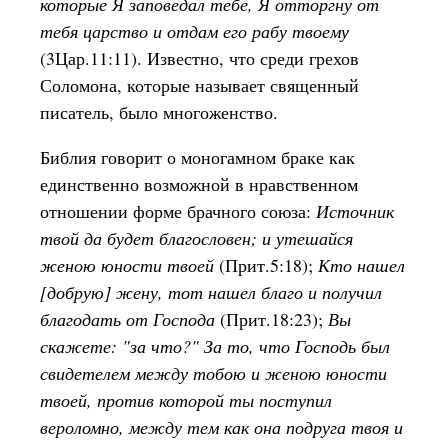
которые Я заповедал тебе, Я отторгну от
тебя царство и отдам его рабу твоему
(3Цар.11:11). Известно, что среди грехов
Соломона, которые называет священный
писатель, было многоженство.
Библия говорит о моногамном браке как
единственно возможной в нравственном
отношении форме брачного союза:
Источник
твой да будет благословен; и утешайся
женою юности твоей
(Прит.5:18);
Кто нашел
[добрую] жену, тот нашел благо и получил
благодать от Господа
(Прит.18:23);
Вы
скажете: "за что?" За то, что Господь был
свидетелем между тобою и женою юности
твоей, против которой ты поступил
вероломно, между тем как она подруга твоя и