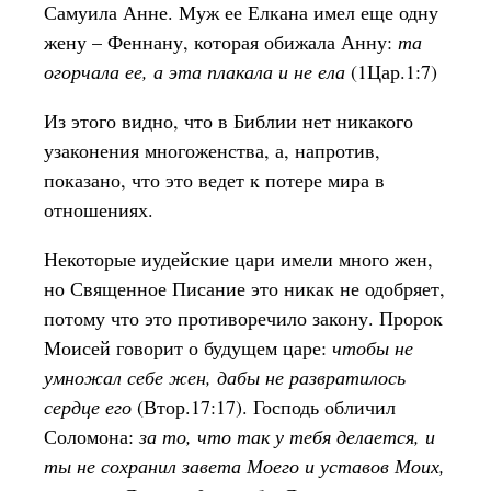
Самуила Анне. Муж ее Елкана имел еще одну
жену – Феннану, которая обижала Анну:
та
огорчала ее, а эта плакала и не ела
(1Цар.1:7)
Из этого видно, что в Библии нет никакого
узаконения многоженства, а, напротив,
показано, что это ведет к потере мира в
отношениях.
Некоторые иудейские цари имели много жен,
но Священное Писание это никак не одобряет,
потому что это противоречило закону. Пророк
Моисей говорит о будущем царе:
чтобы не
умножал себе жен, дабы не развратилось
сердце его
(Втор.17:17). Господь обличил
Соломона:
за то, что так у тебя делается, и
ты не сохранил завета Моего и уставов Моих,