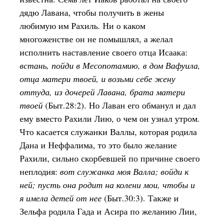
дядю Лавана, чтобы получить в жены
любимую им Рахиль. Ни о каком
многоженстве он не помышлял, а желал
исполнить наставление своего отца Исаака:
встань, пойди в Месопотамию, в дом Вафуила,
отца матери твоей, и возьми себе жену
оттуда, из дочерей Лавана, брата матери
твоей
(Быт.28:2). Но Лаван его обманул и дал
ему вместо Рахили Лию, о чем он узнал утром.
Что касается служанки Валлы, которая родила
Дана и Неффалима, то это было желание
Рахили, сильно скорбевшей по причине своего
неплодия:
вот служанка моя Валла; войди к
ней; пусть она родит на колени мои, чтобы и
я имела детей от нее
(Быт.30:3). Также и
Зельфа родила Гада и Асира по желанию Лии,