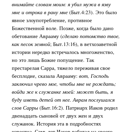
внимайте словам моим: я убил мужа в язву
мне и отрока в рану мне
(Быт.4:23). Это было
явное злоупотребление, противное
Божественной воле. Позже, когда было дано
обетование Аврааму (
сделаю потомство твое,
как песок земной
; Быт.13:16), в ветхозаветной
истории нередко встречалось многоженство,
но это лишь Божие попущение. Так
престарелая Сарра, тяжело переживая свое
бесплодие, сказала Аврааму:
вот, Господь
заключил чрево мое, чтобы мне не рождать;
войди же к служанке моей: может быть, я
буду иметь детей от нее. Аврам послушался
слов Сарры
(Быт.16:2). Патриарх Иаков родил
двенадцать сыновей от двух жен и двух
служанок. История эта в подробностях
известна. Семь лет Иаков работал на своего