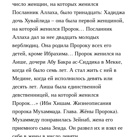
число женщин, на которых женился
Посланник Аллаха, было тринадцать: Хадиджа
дочь Хувайлида – она была первой женщиной,
на которой женился Пророк… Посланник
Аллаха дал за нее двадцать молодых
верблюдиц. Она родила Пророку всех его
детей, кроме Ибрахима… Пророк женился на
Аише, дочери Абу Бакра ас-Сиддика в Мекке,
когда ей было семь лет. А стал жить с ней в
Медине, когда ей исполнилось девять или
десять лет. Аиша была единственной
девственницей, на которой женился
Пророк…» (Ибн Хишам. Жизнеописания
пророка Мухаммада. Глава. Жёны Пророка).
Мухаммеду понравилась Зейнаб, жена его
приемного сына Зеида. Он развел их и взял ее
себе в жены в число девяти.