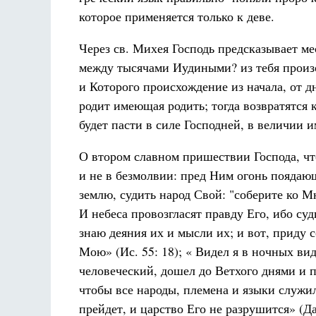
которое применяется только к деве.
Через св. Михея Господь предсказывает м
между тысячами Иудиными? из тебя произ
и Которого происхождение из начала, от д
родит имеющая родить; тогда возвратятся 
будет пасти в силе Господней, в величии и
О втором славном пришествии Господа, чт
и не в безмолвии: пред Ним огонь поядаю
землю, судить народ Свой: "соберите ко 
И небеса провозгласят правду Его, ибо суди
знаю деяния их и мысли их; и вот, приду с
Мою» (Ис. 55: 18); « Видел я в ночных ви
человеческий, дошел до Ветхого днями и п
чтобы все народы, племена и языки служил
прейдет, и царство Его не разрушится» (Дан