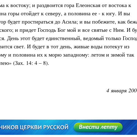
а к востоку; и раздвоится гора Елеонская от востока к
а горы отойдет к северу, а половина ее - к югу. И вы
ор будет простираться до Асила; и вы побежите, как беж
кого; и придет Господь Бог мой и все святые с Ним. И б
ятся. День этот будет единственный, ведомый только Госпо
вится свет. И будет в тот день, живые воды потекут из
му и половина их к морю западному: летом и зимой так
ею» (Зах. 14: 4 – 8).
4 января 200