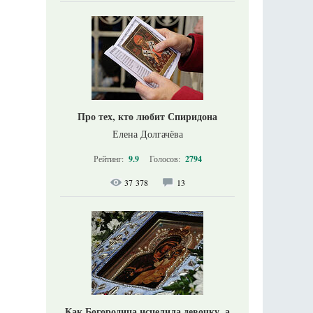
Про тех, кто любит Спиридона
Елена Долгачёва
Рейтинг:
9.9
Голосов:
2794
37 378
13
Как Богородица исцелила девочку, а