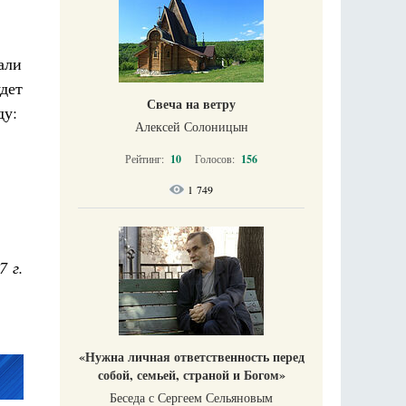
али
удет
Свеча на ветру
ду:
Алексей Солоницын
Рейтинг:
10
Голосов:
156
1 749
7 г.
«Нужна личная ответственность перед
собой, семьей, страной и Богом»
Беседа с Сергеем Сельяновым