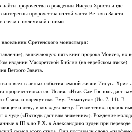
 найти пророчества о рождении Иисуса Христа и где
 интересны пророчества из той части Ветхого Завета,
 в связи с полемикой с ними.
 насельник Сретенского монастыря:
ставление), включающую пять книг пророка Моисея, но в
бом издании Масоретской Библии (на еврейском языке)
ия Ветхого Завета.
тва о всех главных события земной жизни Иисуса Христ
а пророчествовал св. Исаия: «Итак Сам Господь даст ва
ит Сына, и нарекут имя Ему: Еммануил» (Ис. 7: 14). В
ачающее и деву, и молодую жену. Несомненно, пророк им
т о чуде («Господь даст вам знамение»). Рождение молод
нные в III в.до Р.Х. в Александрию иудеи при переводе
ский смысл этого стиха. Они поставили слово «парфено