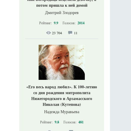
потом пришла к ней домой
Дмитрий Злодорев
Рейтинг:
9.9
Голосов:
2014
23 704
11
«Его весь народ любил». К 100-летию
со дня рождения митрополита
Нижегородского и Арзамасского
Николая (Кутепова)
Надежда Муравьева
Рейтинг:
9.8
Голосов:
481