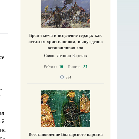
Бремя меча и исцеление сердца: как
остаться христианином, вынужденно
останавливая зло
Свящ. Леонид Бартков
се
Рейтинг:
10
Голосов:
32
334
а.
м
ел
ой
 на
Восстановление Болгарского царства
с»,