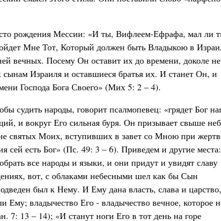
есто рождения Мессии: «И ты, Вифлеем-Ефрафа, мал ли 
ойдет Мне Тот, Который должен быть Владыкою в Израи
ней вечных. Посему Он оставит их до времени, доколе не
к сынам Израиля и оставшиеся братья их. И станет Он, и
мени Господа Бога Своего» (Мих 5: 2 – 4).
обы судить народы, говорит псалмопевец: «грядет Бог на
щий, и вокруг Его сильная буря. Он призывает свыше неб
Мне святых Моих, вступивших в завет со Мною при жертв
я сей есть Бог» (Пс. 49: 3 – 6). Приведем и другие места
обрать все народы и языки, и они придут и увидят славу
дениях, вот, с облаками небесными шел как бы Сын
одведен был к Нему. И Ему дана власть, слава и царство
и Ему; владычество Его - владычество вечное, которое н
. 7: 13 – 14); «И станут ноги Его в тот день на горе