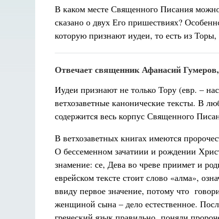
В каком месте Священного Писания можно
сказано о двух Его пришествиях? Особенно
которую признают иудеи, то есть из Торы,
Отвечает священник Афанасий Гумеров,
Иудеи признают не только Тору (евр. – на
ветхозаветные канонические тексты. В лю
содержится весь корпус Священного Писан
В ветхозаветных книгах имеются пророчес
О бессеменном зачатиии и рождении Христ
знамение: се, Дева во чреве приимет и род
еврейском тексте стоит слово «алма», озн
ввиду первое значение, потому что говори
женщиной сына – дело естественное. Посла
греческий язык правильно поняли пророче