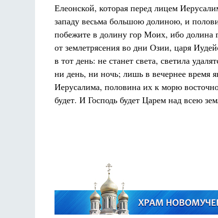
Елеонской, которая перед лицем Иерусалим
западу весьма большою долиною, и половин
побежите в долину гор Моих, ибо долина г
от землетрясения во дни Озии, царя Иудейс
в тот день: не станет света, светила удал
ни день, ни ночь; лишь в вечернее время я
Иерусалима, половина их к морю восточно
будет. И Господь будет Царем над всею земл