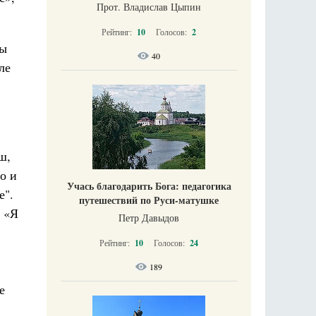
Прот. Владислав Цыпин
Рейтинг:
10
Голосов:
2
ты
40
ле
ш,
о и
Учась благодарить Бога: педагогика
е".
путешествий по Руси-матушке
: «Я
Петр Давыдов
Рейтинг:
10
Голосов:
24
189
,
е