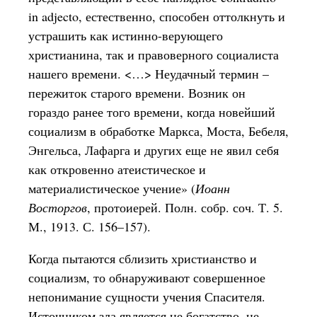
in adjecto, естественно, способен оттолкнуть и
устрашить как истинно-верующего
христианина, так и правоверного социалиста
нашего времени. <…> Неудачный термин –
пережиток старого времени. Возник он
гораздо ранее того времени, когда новейший
социализм в обработке Маркса, Моста, Бебеля,
Энгельса, Лафарга и других еще не явил себя
как откровенно атеистическое и
материалистическое учение» (
Иоанн
Восторгов
, протоиерей. Полн. собр. соч. Т. 5.
М., 1913. С. 156–157).
Когда пытаются сблизить христианство и
социализм, то обнаруживают совершенное
непонимание сущности учения Спасителя.
Источником зла является не богатство, не