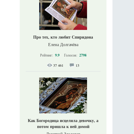
Про тех, кто любит Спиридона
Елена Долгачёва
Рейтинг:
9.9
Голосов:
2798
37 461
13
Как Богородица исцелила девочку, а
потом пришла к ней домой
Дмитрий Злодорев