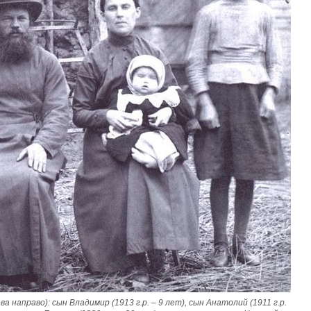
а направо): сын Владимир (1913 г.р. – 9 лет), сын Анатолий (1911 г.р. 