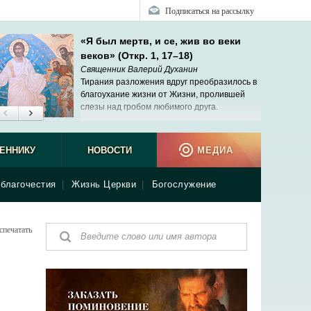
Подписаться на рассылку
«Я был мертв, и се, жив во веки
веков» (Откр. 1, 17–18)
Священник Валерий Духанин
Тирания разложения вдруг преобразилось в
благоухание жизни от Жизни, пролившей
слезы над гробом любимого друга.
ЕННИКУ
НОВОСТИ
МЕДИА
благочестия
|
Жизнь Церкви
|
Богослужение
спечатать