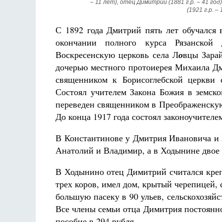
– 11 лет), отец Димитрий (1881 г.р. – 41 год)
(1921 г.р. –
С 1892 года Дмитрий пять лет обучался 
окончании полного курса Рязанской
Воскресенскую церковь села Л
о
вцы Зарай
дочерью местного протоиерея Михаила Дм
священником к Борисоглебской церкви с
Состоял учителем Закона Божия в земск
переведен священником в Преображенскую 
До конца 1917 года состоял законоучителе
В Константинове у Дмитрия Ивановича и 
Анатолий и Владимир, а в Ходынине двое
В Ходынино отец Димитрий считался креп
трех коров, имел дом, крытый черепицей, 
большую пасеку в 90 ульев, сельскохозяй
Все члены семьи отца Димитрия постоянно
пособие в 294 рубля.