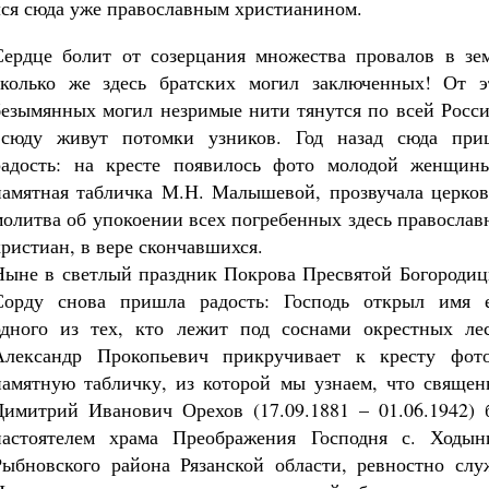
лся сюда уже православным христианином.
​Сердце болит от созерцания множества провалов в зем
сколько же здесь братских могил заключенных! От э
безымянных могил незримые нити тянутся по всей Росси
всюду живут потомки узников. Год назад сюда при
радость: на кресте появилось фото молодой женщин
памятная табличка М.Н. Малышевой, прозвучала церков
молитва об упокоении всех погребенных здесь правосла
христиан, в вере скончавшихся.
Ныне в светлый праздник Покрова Пресвятой Богородиц
Сорду снова пришла радость: Господь открыл имя 
одного из тех, кто лежит под соснами окрестных лес
Александр Прокопьевич прикручивает к кресту фот
памятную табличку, из которой мы узнаем, что священ
Димитрий Иванович Орехов (17.09.1881 – 01.06.1942) 
настоятелем храма Преображения Господня с. Ходын
Рыбновского района Рязанской области, ревностно слу