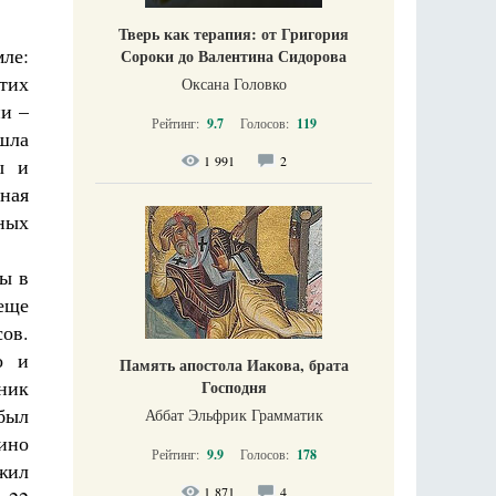
Тверь как терапия: от Григория
ле:
Сороки до Валентина Сидорова
тих
Оксана Головко
и –
Рейтинг:
9.7
Голосов:
119
шла
1 991
2
ы и
ная
вных
ы в
еще
ов.
о и
Память апостола Иакова, брата
ник
Господня
был
Аббат Эльфрик Грамматик
ино
Рейтинг:
9.9
Голосов:
178
жил
1 871
4