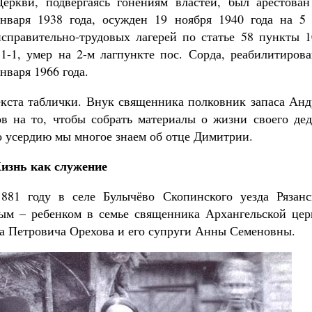
Церкви, подвергаясь гонениям властей, был арестован
января 1938 года, осужден 19 ноября 1940 года на 5 
исправительно-трудовых лагерей по статье 58 пункты 1
11-1, умер на 2-м лагпункте пос. Сорда, реабилитиров
нваря 1966 года.
екста таблички. Внук священника полковник запаса Анд
в на то, чтобы собрать материалы о жизни своего дед
го усердию мы многое знаем об отце Димитрии.
изнь как служение
81 году в селе Булычёво Скопинского уезда Рязанс
ым – ребенком в семье священника Архангельской цер
на Петровича Орехова и его супруги Анны Семеновны.