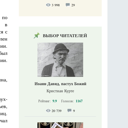
3 998
29
 по
м в
ся с
ВЫБОР ЧИТАТЕЛЕЙ
лен
ии.
был
нии.
на,
Иоанн Давид, пастух Божий
Кристиан Курте
ух-
Рейтинг:
9.9
Голосов:
1167
ьев,
20 739
9
ниц.
учал