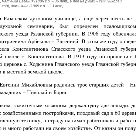
, матушка Евгения (1886 г.р. – 36 лет), у нее на руках – сын Николай 
 1 год), дочь Нина (1909 г.р. – 13 лет)
в Рязанском духовном училище, а еще через шесть лет,
 духовной семинарии, был определен псаломщико
ского уезда Рязанской губернии. В 1906 году обвенчал
итриевича Арбекова – Евгенией. В этом же году опреде
ела Константинова Спасского уезда Рязанской губерн
ой школе с. Константинова. В 1913 году по прошению 
церковь с. Ходынина Рязанского уезда Рязанской губер
м в местной земской школе.
Евгении Михайловны родились трое старших детей – Ни
 младших – Николай и Борис.
ким, зажиточным хозяином: держал одну-две лошади, дв
с хозяйственными постройками, плодовый сад в 60 дерев
ственную технику, в страду нанимал работников и работ
 и много работали на своем хозяйстве. От казны он пол