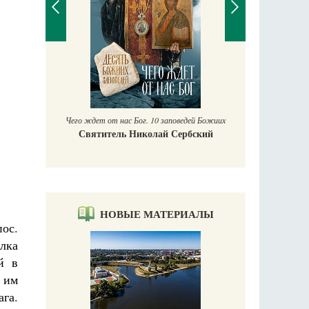
П
Е
аучись у
Чего ждет от нас Бог. 10 заповедей Божиих
Святитель Николай Сербский
НОВЫЕ МАТЕРИАЛЫ
ос.
лка
й в
 им
ага.