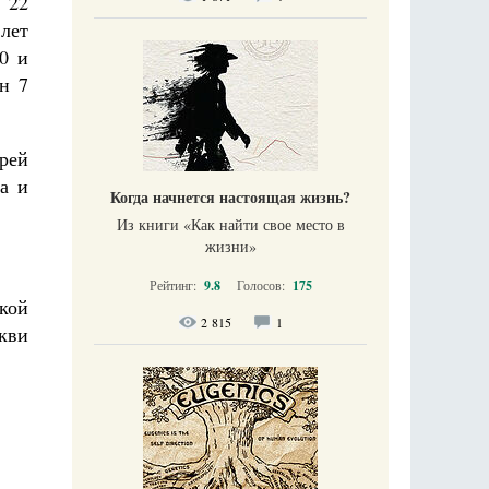
 22
лет
0 и
ан 7
рей
а и
Когда начнется настоящая жизнь?
Из книги «Как найти свое место в
жизни​»
Рейтинг:
9.8
Голосов:
175
кой
2 815
1
кви