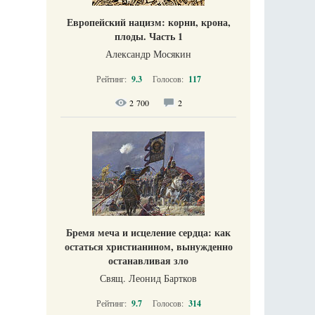
Европейский нацизм: корни, крона,
плоды. Часть 1
Александр Мосякин
Рейтинг:
9.3
Голосов:
117
2 700
2
Бремя меча и исцеление сердца: как
остаться христианином, вынужденно
останавливая зло
Свящ. Леонид Бартков
Рейтинг:
9.7
Голосов:
314