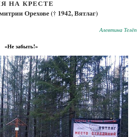
Я НА КРЕСТЕ
итрии Орехове († 1942, Вятлаг)
Алевтина Телёп
«Не забыть!»