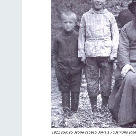
1922 год: во дворе своего дома в Ходынино (слев