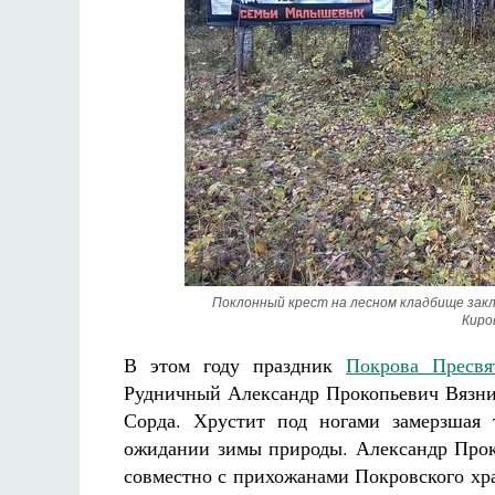
Разлуки не будет
Фредерика де Грааф
Поклонный крест на лесном кладбище закл
Киро
В этом году праздник
Покрова Пресвя
Рудничный Александр Прокопьевич Вязник
Сорда. Хрустит под ногами замерзшая
ожидании зимы природы. Александр Прок
совместно с прихожанами Покровского храм