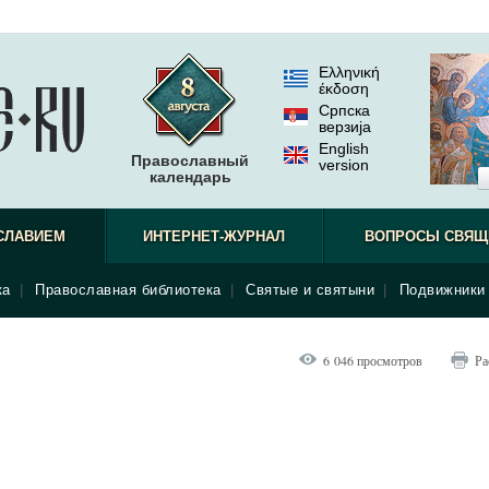
Ελληνική
έκδοση
Српска
верзиjа
English
Православный
version
календарь
СЛАВИЕМ
ИНТЕРНЕТ-ЖУРНАЛ
ВОПРОСЫ СВЯЩ
ка
|
Православная библиотека
|
Святые и святыни
|
Подвижники 
6 046 просмотров
Ра