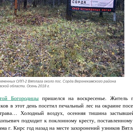
Великомученик Георгий Победоносец. Н
святого
Роман Котов
Как найти своё место в жизни
Кирилл Мурышев
юченных ОЛП-2 Вятлага около пос. Сорда Верхнекамского района 
вской области. Осень 2018 г.
той Богородицы
пришелся на воскресенье. Житель п
ов в этот день посетил печальный лес на окраине посе
 трава… Холодный воздух, осенняя тишина застывше
опьевич подходит к поклонному кресту, поставленному
а г. Кирс год назад на месте захоронений узников Вятл