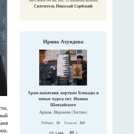
 Божиих
Галин
кий
Е
Ирина Ахундова
Храм-памятник жертвам Блокады и
новые чудеса свт. Иоанна
Шанхайского
ти,
Архим. Иероним (Тестин)
лый
рыня
Рейтинг:
10
Голосов:
265
ки,
3 684
1