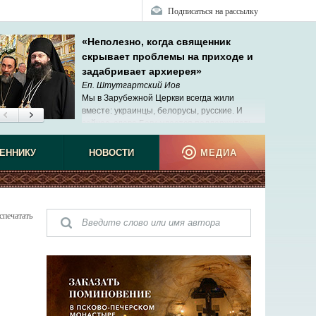
Подписаться на рассылку
«Неполезно, когда священник
скрывает проблемы на приходе и
задабривает архиерея»
Еп. Штутгартский Иов
Мы в Зарубежной Церкви всегда жили
вместе: украинцы, белорусы, русские. И
сейчас, слава Богу, удается поддерживать
эти теплые отношения.
ЕННИКУ
НОВОСТИ
МЕДИА
спечатать