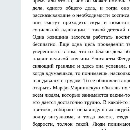
время или что-то, чем он может помочь.
дела, одного общего дела, и тогда он
рассказывающие о необходимости хосписа 
они смогут приходить сюда и помогать
социальной адаптации – такой детский с
Одна женщина захотела работать воспи
бесплатно. Еще одна цель проведения т
уверенность в том, что их благие дела о
подвиг великой княгини Елисаветы Феодо
сияющий гранями: и здесь она успевала, 
когда вдумаешься, то понимаешь, наскольк
шаг давался с трудом. То ее обвиняли в пр
открыть Марфо-Мариинскую обитель по т
всем людям, которые занимаются каким-то
это дается достаточно трудно. В какой-т
цветок», собирают неравнодушных людей,
волну энтузиазма, и тогда вместе, гляд
бодрости, толчок такой. Люди понимают