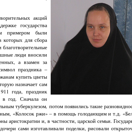
Чего ждет от нас Бог. 10 заповедей
Святитель Николай Сербс
творительных акций
держке государства
им примером были
в которых для сбора
и благотворительные
душные люди вносили
енных, а взамен за
символ праздника –
ожанам купить цветы
торую назначает сам
911 года, праздник
 в год. Сначала он
ольным туберкулезом
,
потом появились такие разновиднос
ным, «Колосок ржи» – в помощь голодающим и т.д. «Бе
ны аристократии и, в частности, царской семьи. Госуда
дочери сами изготавливали поделки, рисовали открыточ