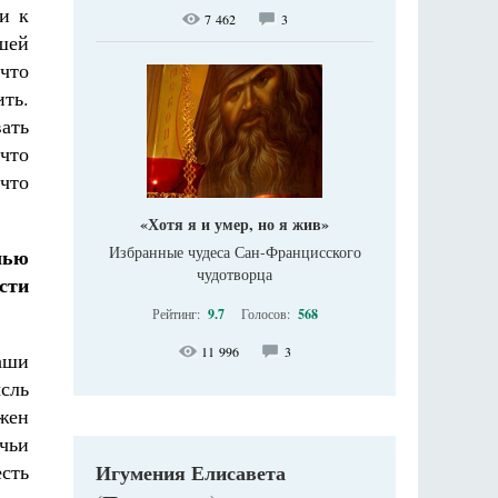
и к
7 462
3
шей
что
ить.
ать
 что
что
«Хотя я и умер, но я жив»
Избранные чудеса Сан-Францисского
лью
чудотворца
сти
Рейтинг:
9.7
Голосов:
568
11 996
3
наши
ысль
жен
чьи
есть
Игумения Елисавета