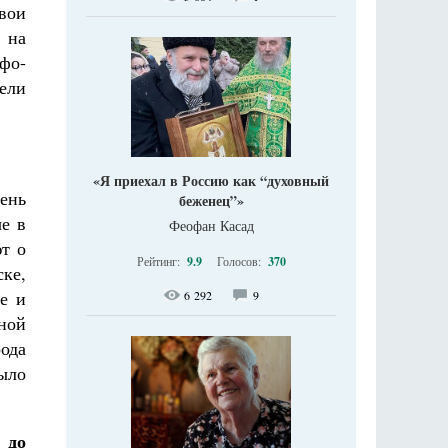
свои
 на
фо-
ели
«Я приехал в Россию как “духовный
день
беженец”»
ые в
Феофан Касад
т о
Рейтинг:
9.9
Голосов:
370
ке,
ле и
6 292
9
сной
рода
ыло
 до