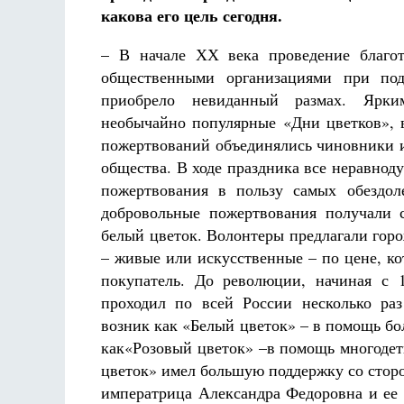
аф
Как найти своё место в жизни
какова его цель сегодня.
Кирилл Мурышев
– В начале ХХ века проведение благо
общественными организациями при под
приобрело невиданный размах. Ярк
необычайно популярные «Дни цветков», 
пожертвований объединялись чиновники 
общества. В ходе праздника все неравно
пожертвования в пользу самых обездол
добровольные пожертвования получали 
белый цветок. Волонтеры предлагали гор
– живые или искусственные – по цене, ко
покупатель. До революции, начиная с 1
проходил по всей России несколько раз
возник как «Белый цветок» – в помощь б
как«Розовый цветок» –в помощь многодет
цветок» имел большую поддержку со сторо
императрица Александра Федоровна и ее 