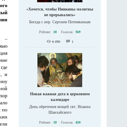
ого
«Хочется, чтобы Нинкины молитвы
лый
не прерывались»
ния
Беседа с иер. Сергием Потемкиным
Рейтинг:
10
Голосов:
569
а –
6 050
1
мью
иция
ние
где
, и
щину
нной
Новая важная дата в церковном
 хор
календаре
ало
День обретения мощей свт. Иоанна
и по
Шанхайского
кин
Рейтинг:
10
Голосов:
410
ели