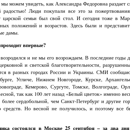
 мы можем увидеть, как Александра Федоровна раздает 
й радостью! Люди покупали все это за пожертвования
у царской семьи был свой стол. И сегодня тоже в Мар
ных положений и возрастов. Здесь были и представит
ые дамы.
 проходит впервые?
 возродился и не мы его возрождаем. В последние годы 
 церковной и светской благотворительности, разрушенн
ется в разных городах России и Украины. СМИ сообщаю
бурге, Угличе, Нижнем Новгороде, Курске, Архангельс
ровограде, Кемерово, Сургуте, Томске, Волгограде, Ор
есной, так как 100 лет назад «Белый цветок» именно ве
 более сердобольной, чем Санкт-Петербург и другие го
о средств. Но весной не получилось, и поэтому все б
ика состоялся в Москве 25 сентября – за два дня