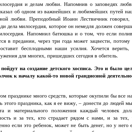
илосердия и делам любви. Напомнив о заповедях любв
сказал об одном из важнейших и любимейших путей на
ьной любви. Преподобный Иоанн Лествичник говорил, 
ади дела милосердия, которое он немедля должен соверш
милосердия. Напомнил батюшка и о том, что если полив
тся в предании, через три года может зацвести, потому
 оставит бесплодными наши усилия. Хочется верить, 
лужения для многих, пришедших сегодня в обитель.
 пойдут на создание детского хосписа. Это и было це
лчок к началу какой-то новой грандиозной деятельно
том празднике много средств, которые окупили бы все 
ь этого праздника, как я ее вижу, – донести до людей м
ста и материального положения каждый человек дол
ость и за тех, кто страдает рядом с нами, и за тех, 
нно если это ребенок, может не быть денег, но у него 