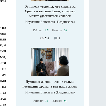
обы
Эти люди уверены, что смерть за
Христа – высшее благо, которого
может удостоиться человек
Игумения Елисавета (Позднякова)
– на
Рейтинг:
9.9
Голосов:
26
ания
ими
514
1
я, а
ции
ями,
чки
, из
тому
ными
Духовная жизнь – это не только
я на
посещение храма, а вся наша жизнь
я за
Игумения Елисавета (Позднякова)
ться
Рейтинг:
10
Голосов:
54
Эта