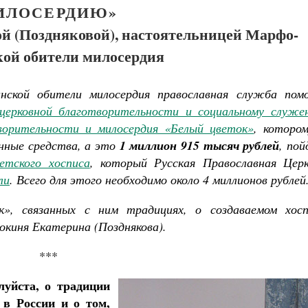
ИЛОСЕРДИЮ»
ой (Поздняковой), настоятельницей Марфо-
ой обители милосердия
нской обители милосердия православная служба пом
церковной благотворительности и социальному служе
ворительности и милосердия «Белый цветок»
, котором
анные средства, а это
1 миллион 915 тысяч рублей
, по
етского хосписа
, который Русская Православная Церк
ли
. Всего для этого необходимо около 4 миллионов рублей
», связанных с ним традициях, о создаваемом хосп
окиня Екатерина (Позднякова).
***
ученик Георгий Победоносец. Научись у
луйста, о традиции
святого
 в России и о том,
Роман Котов