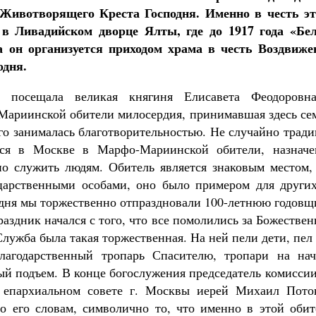
Животворящего Креста Господня. Именно в честь эт
 в Ливадийском дворце Ялты, где до 1917 года «Бе
да он организуется приходом храма в честь Воздвиже
одня.
посещала великая княгиня Елисавета Феодоровн
Мариинской обители милосердия, принимавшая здесь се
ого занималась благотворительностью. Не случайно трад
тся в Москве в Марфо-Мариинской обители, назначе
о служить людям. Обитель является знаковым местом, 
царственными особами, оно было примером для других
годня мы торжественно отпраздновали 100-летнюю годов
аздник начался с того, что все помолились за Божестве
лужба была такая торжественная. На ней пели дети, пел
лагодарственный тропарь Спасителю, тропари на нач
ый подъем. В конце богослужения председатель комисси
 епархиальном совете г. Москвы иерей Михаил Пото
о его словам, символично то, что именно в этой обит