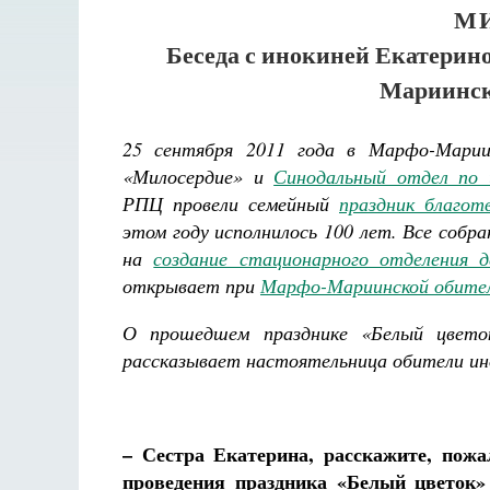
М
Беседа с инокиней Екатерин
Мариинск
25 сентября 2011 года в Марфо-Марии
«Милосердие» и
Синодальный отдел по 
РПЦ провели семейный
праздник благот
этом году исполнилось 100 лет. Все собр
на
создание стационарного отделения д
открывает при
Марфо-Мариинской обите
О прошедшем празднике «Белый цветок
рассказывает настоятельница обители ин
Великом
– Сестра Екатерина, расскажите, пожа
проведения праздника «Белый цветок»