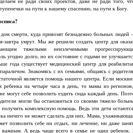
елаем не ради своих проектов, даже не ради того, чт
ступенечки на пути к нашему спасению, на пути к Богу.
осписа?
о дом смерти, куда привозят безнадежно больных людей 
ня-завтра умрут. Мы же решили создать центр для оказ
дающим тяжелыми неизлечимыми прогрессирующ
ль угодно долго, но их состояние с годами не улучшаетс
ьше года существует медицинский центр для реабилита
параличом. Знакомясь с их семьями, общаясь с родител
статочной является помощь нашего центра. Если москви
м ребенка на четыре часа в день, то мамы из регионов
не могут себе позволить ездить сюда каждый день. Поэ
родители могли бы остановиться со своими тяжело боль
и получить комплексную помощь. Ведь эти дети остаютс
ка ничего не может сделать для них. Мама, ухаживающа
жет позволить себе ни отдых, ни лечение, ни даже заня
важным. А ведь чаще всего в семье не один ребенок. 