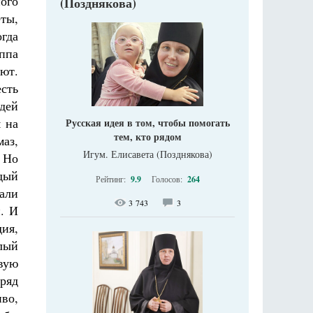
ого
(Позднякова)
ты,
огда
ппа
ют.
сть
дей
м на
Русская идея в том, чтобы помогать
тем, кто рядом
аз,
Игум. Елисавета (Позднякова)
. Но
ждый
Рейтинг:
9.9
Голосов:
264
шали
3 743
3
. И
дия,
елый
вую
аряд
во,