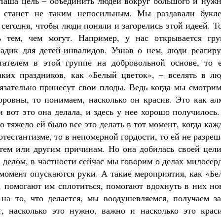
 Наша цель – объединить людей вокруг большого и нужн
о станет не таким непосильным. Мы раздавали букле
сегодня, чтобы люди поняли и загорелись этой идеей. Т
 тем, чем могут. Например, у нас открывается гру
адик для детей-инвалидов. Узнав о нем, люди реагиру
тателем в этой группе на добровольной основе, то е
аких праздников, как «Белый цветок», – вселять в лю
бязательно принесут свои плоды. Ведь когда мы смотри
ровны, то понимаем, насколько он красив. Это как алм
и вот это она делала, и здесь у нее хорошо получилось
о тяжело ей было все это делать в тот момент, когда ка
отестантизме, то в непомерной гордости, то ей не разре
ем или другим причинам. Но она добилась своей цели
 делом, в частности сейчас мы говорим о делах милосер
о момент опускаются руки. А такие мероприятия, как «Б
 помогают им сплотиться, помогают вдохнуть в них но
я на то, что делается, мы воодушевляемся, получаем з
, насколько это нужно, важно и насколько это краси