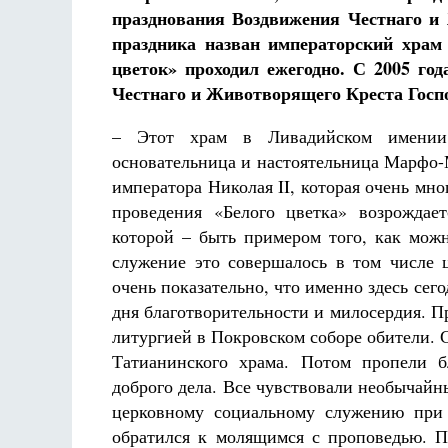
празднования Воздвижения Честнаго и 
праздника назван императорский храм
цветок» проходил ежегодно. С 2005 го
Честнаго и Животворящего Креста Госп
– Этот храм в Ливадийском имении 
основательница и настоятельница Марфо-
императора Николая II, которая очень мн
проведения «Белого цветка» возрождае
которой – быть примером того, как можн
служение это совершалось в том числе 
очень показательно, что именно здесь се
дня благотворительности и милосердия. Пр
литургией в Покровском соборе обители. С
Татианинского храма. Потом пропели б
доброго дела. Все чувствовали необычайн
церковному социальному служению при
обратился к молящимся с проповедью. П