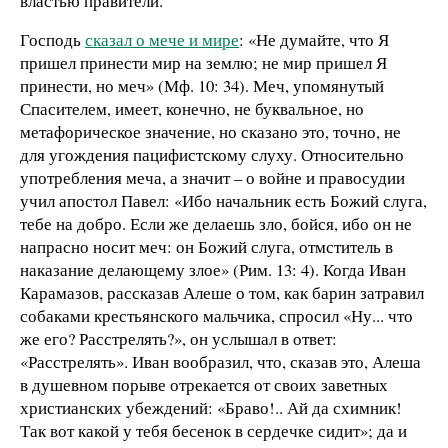
властью правители.
Господь
сказал о мече и мире
: «Не думайте, что Я
пришел принести мир на землю; не мир пришел Я
принести, но меч» (Мф. 10: 34). Меч, упомянутый
Спасителем, имеет, конечно, не буквальное, но
метафорическое значение, но сказано это, точно, не
для угождения пацифистскому слуху. Относительно
употребления меча, а значит – о войне и правосудии
учил апостол Павел: «Ибо начальник есть Божий слуга,
тебе на добро. Если же делаешь зло, бойся, ибо он не
напрасно носит меч: он Божий слуга, отмститель в
наказание делающему злое» (Рим. 13: 4). Когда Иван
Карамазов, рассказав Алеше о том, как барин затравил
собаками крестьянского мальчика, спросил «Ну... что
же его? Расстрелять?», он услышал в ответ:
«Расстрелять». Иван вообразил, что, сказав это, Алеша
в душевном порыве отрекается от своих заветных
христианских убеждений: «Браво!.. Ай да схимник!
Так вот какой у тебя бесенок в сердечке сидит»; да и