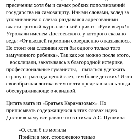
пресечения хотя бы и самых робких поползновений
государства на самозащиту. Иными словами, вслед за
упоминанием о слезах раздавался адресованный
власти грозный журналистский приказ: «Руки вверх!»
Угрожали именем Достоевского, у которого сказано
ведь: «От высшей гармонии совершенно отказываюсь.
Не стоит она слезинки хотя бы одного только того
замученного ребенка». Так как же можно после этого,
– восклицали, закатываясь в благородной истерике,
профессиональные гуманисты, – пытаться удержать
страну от распада ценой слез, тем более детских! И эта
своеобразная логика всем почти представлялась тогда
обескураживающе очевидной.
Цитата взята из «Братьев Карамазовых». Но
приписывать содержащуюся в этих словах идею
Достоевскому все равно что в стихах А.С. Пушкина
«О, если б из могилы
Прийти я мог, сторожевою тенью