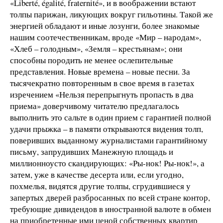
«Liberté, égalité, fraternité», и в воображении встают
толпы парижан, ликующих вокруг гильотины. Такой же
энергией обладают и иные лозунги, более знакомые
нашим соотечественникам, вроде «Мир – народам»,
«Хлеб – голодным», «Земля – крестьянам»; они
способны породить не менее ослепительные
представления. Новые времена – новые песни. За
тысячекратно повторенным в свое время в газетах
изречением «Нельзя перепрыгнуть пропасть в два
приема» доверчивому читателю предлагалось
выполнить это сальте в один прием с гарантией полной
удачи прыжка – в памяти открываются видения толп,
поверивших выданному журналистами гарантийному
письму, запрудивших Манежную площадь и
миллионноусто скандирующих: «Ры-нок! Ры-нок!», а
затем, уже в качестве десерта или, если угодно,
похмелья, видятся другие толпы, сгрудившиеся у
запертых дверей разбросанных по всей стране контор,
требующие дивидендов в иностранной валюте в обмен
на приобретенные ими ценой собственных квартир