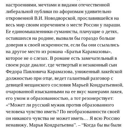
настроениями, мечтами и видами отечественной
либеральной публики по афоризмам удивительно
откровенной В.И. Новодворской, прославившейся на
весь мир своим изречением о месте России у параши.
Ее единомышленники-гуманисты, плачущие о детях,
оставшихся на родине, вызвали бы гораздо больше
доверия к своей искренности, если бы они ссылались
на другое место из романа «Братья Карамазовы»,
которое не о слезах. В романе есть замечательный в
своем роде диалог, где четвертый и незаконный сын
Федора Павловича Карамазова, униженный лакейской
должностью при отце, ведет галантный разговор с
девицей мещанского сословия Марьей Кондратьевной,
очарованной изысканными на ее вкус манерами лакея,
его умом и образованностью, а тот резонерствует:
«“Может ли русский мужик против образованного
человека чувство иметь? По необразованности своей
он никакого чувства не может иметь… Я всю Россию
ненавижу, Марья Кондратьевна”. – “Когда бы вы были