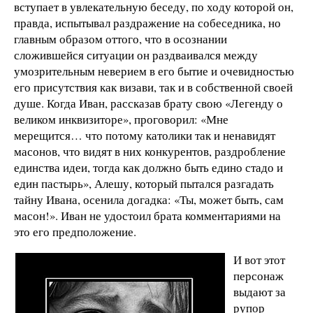
вступает в увлекательную беседу, по ходу которой он,
правда, испытывал раздражение на собеседника, но
главным образом оттого, что в осознании
сложившейся ситуации он раздваивался между
умозрительным неверием в его бытие и очевидностью
его присутствия как визави, так и в собственной своей
душе. Когда Иван, рассказав брату свою «Легенду о
великом инквизиторе», проговорил: «Мне
мерещится… что потому католики так и ненавидят
масонов, что видят в них конкурентов, раздробление
единства идеи, тогда как должно быть едино стадо и
един пастырь», Алешу, который пытался разгадать
тайну Ивана, осенила догадка: «Ты, может быть, сам
масон!». Иван не удостоил брата комментариями на
это его предположение.
И вот этот
персонаж
выдают за
рупор