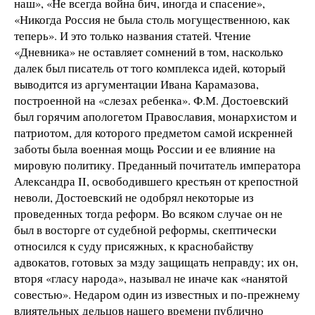
наш», «Не всегда война бич, иногда и спасение»,
«Никогда Россия не была столь могущественною, как
теперь». И это только названия статей. Чтение
«Дневника» не оставляет сомнений в том, насколько
далек был писатель от того комплекса идей, который
выводится из аргументации Ивана Карамазова,
построенной на «слезах ребенка». Ф.М. Достоевский
был горячим апологетом Православия, монархистом и
патриотом, для которого предметом самой искренней
заботы была военная мощь России и ее влияние на
мировую политику. Преданный почитатель императора
Александра II, освободившего крестьян от крепостной
неволи, Достоевский не одобрял некоторые из
проведенных тогда реформ. Во всяком случае он не
был в восторге от судебной реформы, скептически
относился к суду присяжных, к краснобайству
адвокатов, готовых за мзду защищать неправду; их он,
вторя «гласу народа», называл не иначе как «нанятой
совестью». Недаром один из известных и по-прежнему
влиятельных дельцов нашего времени публично