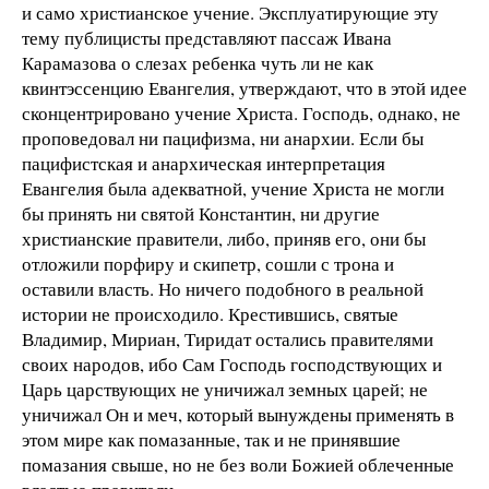
и само христианское учение. Эксплуатирующие эту
тему публицисты представляют пассаж Ивана
Карамазова о слезах ребенка чуть ли не как
квинтэссенцию Евангелия, утверждают, что в этой идее
сконцентрировано учение Христа. Господь, однако, не
проповедовал ни пацифизма, ни анархии. Если бы
пацифистская и анархическая интерпретация
Евангелия была адекватной, учение Христа не могли
бы принять ни святой Константин, ни другие
христианские правители, либо, приняв его, они бы
отложили порфиру и скипетр, сошли с трона и
оставили власть. Но ничего подобного в реальной
истории не происходило. Крестившись, святые
Владимир, Мириан, Тиридат остались правителями
своих народов, ибо Сам Господь господствующих и
Царь царствующих не уничижал земных царей; не
уничижал Он и меч, который вынуждены применять в
этом мире как помазанные, так и не принявшие
помазания свыше, но не без воли Божией облеченные