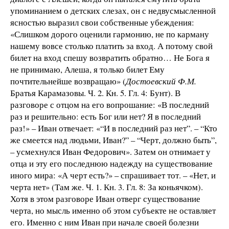
упоминанием о детских слезах, он с недвусмысленной
ясностью выразил свои собственные убеждения:
«Слишком дорого оценили гармонию, не по карману
нашему вовсе столько платить за вход. А потому свой
билет на вход спешу возвратить обратно… Не Бога я
не принимаю, Алеша, я только билет Ему
почтительнейше возвращаю» (
Достоевский Ф.М.
Братья Карамазовы. Ч. 2. Кн. 5. Гл. 4: Бунт). В
разговоре с отцом на его вопрошание: «В последний
раз и решительно: есть Бог или нет? Я в последний
раз!» – Иван отвечает: «“И в последний раз нет”. – “Кто
же смеется над людьми, Иван?” – “Черт, должно быть”,
– усмехнулся Иван Федорович». Затем он отнимает у
отца и эту его последнюю надежду на существование
иного мира: «А черт есть?» – спрашивает тот. – «Нет, и
черта нет» (Там же. Ч. 1. Кн. 3. Гл. 8: За коньячком).
Хотя в этом разговоре Иван отверг существование
черта, но мысль именно об этом субъекте не оставляет
его. Именно с ним Иван при начале своей болезни