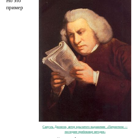
Но это
пример
Самуэль Джонсон, автор крылатого выражения: «Патриотизм —
последнее прибежище негодяя»