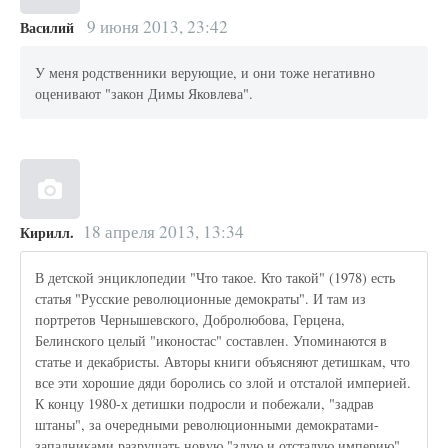
9 июня 2013, 23:42
Василий
У меня родственники верующие, и они тоже негативно
оценивают "закон Димы Яковлева".
18 апреля 2013, 13:34
Кирилл.
В детской энциклопедии "Что такое. Кто такой" (1978) есть
статья "Русские революционные демократы". И там из
портретов Чернышевского, Добролюбова, Герцена,
Белинского целый "иконостас" составлен. Упоминаются в
статье и декабристы. Авторы книги объясняют детишкам, что
все эти хорошие дяди боролись со злой и отсталой империей.
К концу 1980-х детишки подросли и побежали, "задрав
штаны", за очередными революционными демократами-
западниками разрушать новую "злую и отсталую империю".