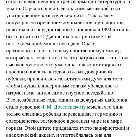
относительно невинной трансформации литературного
текста. Случаются и более опасные метаморфозы с
употреблением классических цитат. Так, самым
популярным изречением журналистов, публицистов,
политиков и государственных сановников 1990-х годов
была цитата из С. Джонсона о патриотизме как
последнем прибежище негодяев. Она, в
противоположность своему собственному смыслу,
который заключается в том, что патриотизм – это столь
высокое чувство, что уже одна только имитация его
способна обелить негодяя в глазах доверчивой
публики, приводилась «властителями дум» для того,
чтобы внушить доверчивым толпам убеждение: в
патриотизме таится самое гнусное негодяйство.
В те незабвенные годы одним из дежурных шаблонов
стало усвоение
Ф.М. Достоевскому
мысли, что одна
только слезинка ребенка перевешивает гармонию и
совершенство, возможное в дольнем мире и в мире
горнем. Этой цитате придавался густо пацифистский и
анархический акцент, и употреблялась она для