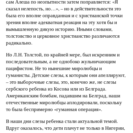
сам Алеша по неопытности затем поправляется: «Я
сказал нелепость, но…», – но в действительности это
была его вполне оправданная и с христианской точки
зрения вполне адекватная реакция на эту хотя бы и
вымышленную дикую историю. Иными словами,
толстовство и церковное христианство различаются
радикально.
Но Л.Н. Толстой, по крайней мере, был искренним и
последовательным, а не однобоко жульничающим
пацифистом. Не то нынешние миролюбцы и
гуманисты. Детские слезы, к которым они апеллируют,
– это выборочные слезы, это, конечно же, не слезы
сербского ребенка из Косова или из Белграда.
Американским бомбам, падавшим на Белград, наши
отечественные миролюбцы аплодировали, поскольку
то была беспримерно «гуманная операция».
В наши дни слезы ребенка стали актуальной темой.
Вдруг оказалось, что дети плачут не только в Нигерии,