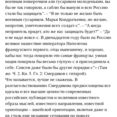
военным юнкерочком али гусариком молоденьким, вы
бы не так говорили, а саблю бы вынули и всю Россию
стали бы защищать”. – “Я не только не желаю быть
военным гусариком, Марья Кондратьевна, но желаю,
напротив, уничтожения всех солдат-с”. – “А когда
неприятель придет, кто же нас защищать будет?” – “Да
и не надо вовсе-с. В двенадцатом году было на Россию
великое нашествие императора Наполеона
французского первого, отца нынешнему, и хорошо,
кабы нас тогда покорили эти самые французы: умная
нация покорила бы весьма глупую-с и присоединила к
себе. Совсем даже были бы другие порядки-с”» (Там
же. Ч. 2. Кн. 5. Гл. 2: Смердяков с гитарой).
Что называется, лучше не скажешь. В
разглагольствованиях Смердякова предвосхищены все
идеалы и все высшие ценности современных
российских публицистов и политиков известного
образа мыслей, известного направления, известной
ориентации – лакейской ориентации, включая даже и
их столь еще недавние сетования по поводу