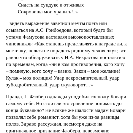
Сидеть на сундуке и от живых
Сокровища мои хранить!..»
– видеть выражение заветной мечты поэта или
ссылаться на А.С. Грибоедова, который будто бы
устами Фамусова наставлял высокопоставленных
чиновников: «Как станешь представлять к награде ли, к
местечку, нельзя не порадеть родному человечку»; все
равно что обнаруживать у Н.А. Некрасова ностальгию
по временам, когда «ни в ком противоречия, кого хочу
– помилую, кого хочу – казню. Закон – мое желание!
Кулак – моя полиция! Удар искросыпительный, удар
зубодробительный, удар скуловорот…»
Правда, Г. Флобер однажды уподобил госпожу Бовари
самому себе. Но стоит ли это сравнение понимать до
конца буквально? Не всякие же шалости мадам Бовари
позволял себе романист, хотя бы уже из-за разницы
полов. Здраво рассуждая, несмотря даже на
оригинальное признание Флобера, невозможно