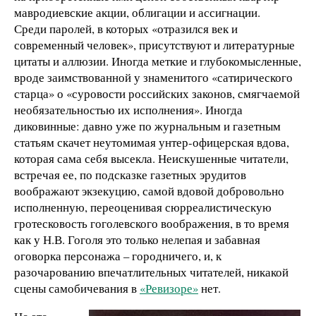
мавродиевские акции, облигации и ассигнации.
Среди паролей, в которых «отразился век и
современный человек», присутствуют и литературные
цитаты и аллюзии. Иногда меткие и глубокомысленные,
вроде заимствованной у знаменитого «сатирического
старца» о «суровости российских законов, смягчаемой
необязательностью их исполнения». Иногда
диковинные: давно уже по журнальным и газетным
статьям скачет неутомимая унтер-офицерская вдова,
которая сама себя высекла. Неискушенные читатели,
встречая ее, по подсказке газетных эрудитов
воображают экзекуцию, самой вдовой добровольно
исполненную, переоценивая сюрреалистическую
гротесковость гоголевского воображения, в то время
как у Н.В. Гоголя это только нелепая и забавная
оговорка персонажа – городничего, и, к
разочарованию впечатлительных читателей, никакой
сцены самобичевания в
«Ревизоре»
нет.