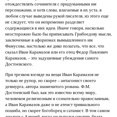
отождествлять сочинителя с придуманными им
персонажами, и хотя слова, влагаемые в их уста, в
любом случае выведены рукой писателя, из этого еще
не следует, что он непременно разделяет
содержащиеся в них идеи. Иначе говоря, насколько
неосторожно было бы приписывать Грибоедову мысли,
заключенные в афоризмах вымышленного им
Фамусова, настолько же дико полагать, что все, что
сказал Иван Карамазов или его отец Федор Павлович
Карамазов, – это задушевные убеждения самого
Достоевского.
При трезвом взгляде на вещи Иван Карамазов не
только не рупор, но скорее – антагонист своего
демиурга, автора знаменитого романа. Ф.М.
Достоевский был, как это известно всему миру,
человеком религиозным и сознательно православным,
а Иван Карамазов даже и не атеист тривиального
пошиба, но скорее богоборец и сатанист. В том самом
диалоге с Алешей, когда он пытался смутить брата