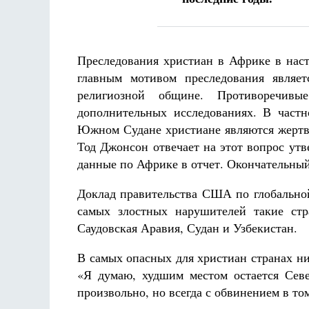
Разлуки не будет
Фредерика де Грааф
Преследования христиан в Африке в наст
главным мотивом преследования являет
религиозной общине. Противоречив
дополнительных исследованиях. В частн
Южном Судане христиане являются жертва
Тод Джонсон отвечает на этот вопрос ут
данные по Африке в отчет. Окончательный
Доклад правительства США по глобальной
самых злостных нарушителей такие стр
Саудовская Аравия, Судан и Узбекистан.
В самых опасных для христиан странах ни
«Я думаю, худшим местом остается Севе
произвольно, но всегда с обвинением в то