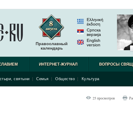
Ελληνική
έκδοση
Српска
верзиjа
English
Православный
version
календарь
СЛАВИЕМ
ИНТЕРНЕТ-ЖУРНАЛ
ВОПРОСЫ СВЯЩ
стыри, святыни
|
Семья
|
Общество
|
Культура
25 просмотров
Ра