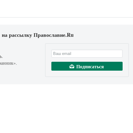
 на рассылку Православие.Ru
ь.
ранник».