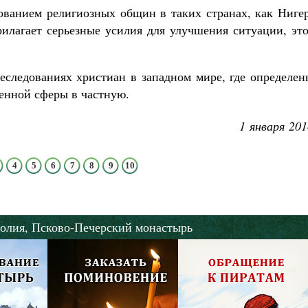
ованием религиозных общин в таких странах, как Нигер
прилагает серьезные усилия для улучшения ситуации, эт
следованиях христиан в западном мире, где определен
енной сферы в частную.
1 января 201
4
5
6
7
8
9
10
олия,
Псково-Печерский монастырь