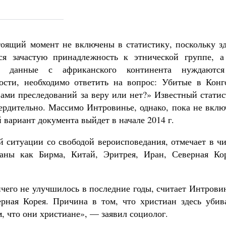
Роман Котов
Как найти своё место в жизни
Кирилл Мурышев
оящий момент не включены в статистику, поскольку зд
ся зачастую принадлежность к этнической группе, а
ые данные с африканского континента нуждаютс
ости, необходимо ответить на вопрос: Убитые в Конг
ми преследований за веру или нет?» Известный статис
вердительно. Массимо Интровинье, однако, пока не вкл
 вариант документа выйдет в начале 2014 г.
 ситуации со свободой вероисповедания, отмечает в чи
аны как Бирма, Китай, Эритрея, Иран, Северная Кор
чего не улучшилось в последние годы, считает Интрови
рная Корея. Причина в том, что христиан здесь убив
м, что они христиане», — заявил социолог.