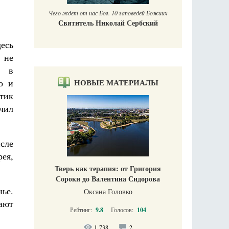
Чего ждет от нас Бог. 10 заповедей Божиих
Святитель Николай Сербский
есь
 не
я в
о и
НОВЫЕ МАТЕРИАЛЫ
тик
ючил
сле
ея,
Тверь как терапия: от Григория
Сороки до Валентина Сидорова
нье.
Оксана Головко
ают
Рейтинг:
9.8
Голосов:
104
1 738
2