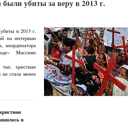
 были убиты за веру в 2013 г.
убиты в 2013 г.
ой на интервью
а, координатора
боде» Массимо
 тыс. христиан
 не стала менее
христиан
учшилось в
Великомученик Георгий Победоносец. Н
святого