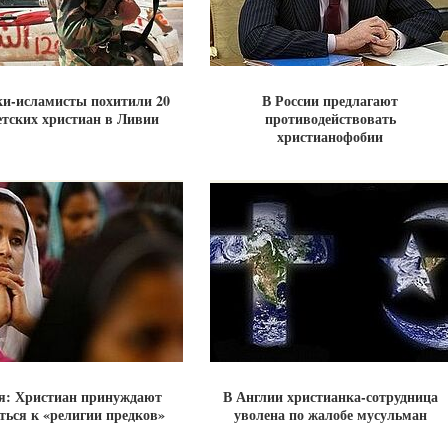
ки-исламисты похитили 20
В России предлагают
етских христиан в Ливии
противодействовать
христианофобии
я: Христиан принуждают
В Англии христианка-сотрудница
ться к «религии предков»
уволена по жалобе мусульман