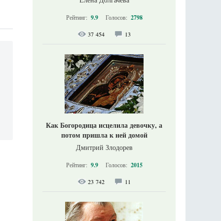
Рейтинг:
9.9
Голосов:
2798
37 454
13
Как Богородица исцелила девочку, а
потом пришла к ней домой
Дмитрий Злодорев
Рейтинг:
9.9
Голосов:
2015
23 742
11