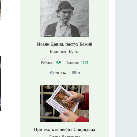
Иоанн Давид, пастух Божий
Кристиан Курте
Рейтинг:
9.9
Голосов:
1167
20 734
9
Про тех, кто любит Спиридона
Елена Долгачёва