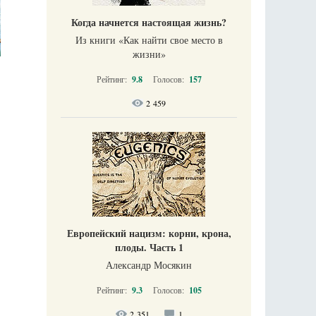
Когда начнется настоящая жизнь?
Из книги «Как найти свое место в
жизни​»
Рейтинг:
9.8
Голосов:
157
2 459
Европейский нацизм: корни, крона,
плоды. Часть 1
Александр Мосякин
Рейтинг:
9.3
Голосов:
105
2 351
1