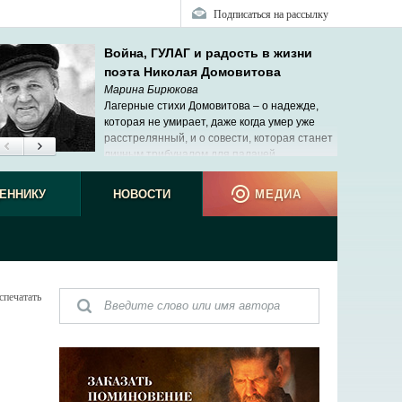
Подписаться на рассылку
Война, ГУЛАГ и радость в жизни
поэта Николая Домовитова
Марина Бирюкова
Лагерные стихи Домовитова – о надежде,
которая не умирает, даже когда умер уже
расстрелянный, и о совести, которая станет
личным трибуналом для палачей.
ЕННИКУ
НОВОСТИ
МЕДИА
спечатать