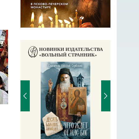
НОВИНКИ ИЗДАТЕЛЬСТВА
«ВОЛЬНЫЙ СТРАННИК»
П
Е
аучись у