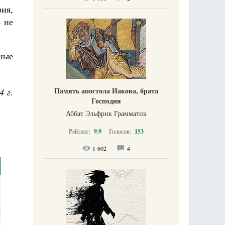
ия,
о не
ные
Память апостола Иакова, брата
4 г.
Господня
Аббат Эльфрик Грамматик
Рейтинг:
9.9
Голосов:
153
1 602
4