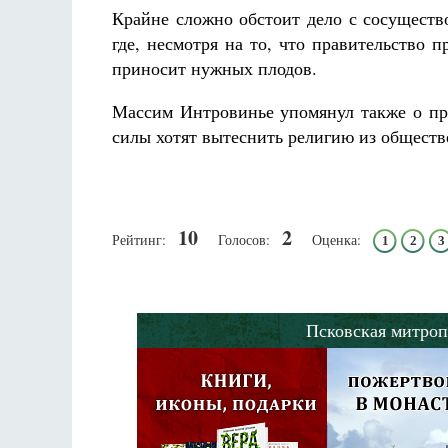
Крайне сложно обстоит дело с сосуществ
где, несмотря на то, что правительство 
приносит нужных плодов.
Массим Интровинье упомянул также о пре
силы хотят вытеснить религию из обществ
10
2
Рейтинг:
Голосов:
Оценка:
1
2
3
Псковская митроп