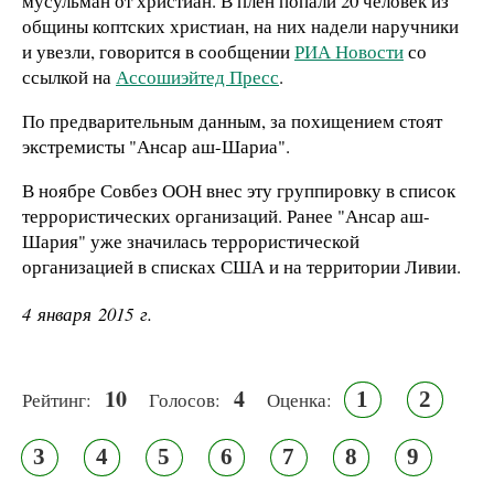
мусульман от христиан. В плен попали 20 человек из
общины коптских христиан, на них надели наручники
и увезли, говорится в сообщении
РИА Новости
со
ссылкой на
Ассошиэйтед Пресс
.
По предварительным данным, за похищением стоят
экстремисты "Ансар аш-Шариа".
В ноябре Совбез ООН внес эту группировку в список
террористических организаций. Ранее "Ансар аш-
Шария" уже значилась террористической
организацией в списках США и на территории Ливии.
4 января 2015 г.
10
4
1
2
Рейтинг:
Голосов:
Оценка:
3
4
5
6
7
8
9