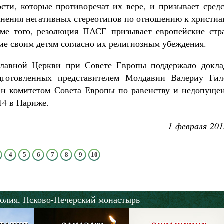
сти, которые противоречат их вере, и призывает средс
анения негативных стереотипов по отношению к христиа
оме того, резолюция ПАСЕ призывает европейские стр
ние своим детям согласно их религиозным убеждения.
славной Церкви
при Совете Европы поддержало докла
дготовленных представителем Молдавии Валериу Гил
ержан комитетом Совета Европы по равенству и недопущ
14 в Париже.
1 февраля 201
4
5
6
7
8
9
10
олия,
Псково-Печерский монастырь