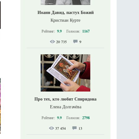
Иоанн Давид, пастух Божий
Кристиан Курте
Рейтинг:
9.9
Голосов:
1167
20 735
9
Про тех, кто любит Спиридона
Елена Долгачёва
Рейтинг:
9.9
Голосов:
2798
37 454
13