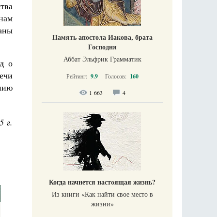
тва
нам
аны
Память апостола Иакова, брата
Господня
Аббат Эльфрик Грамматик
д о
ечи
Рейтинг:
9.9
Голосов:
160
ению
1 663
4
5 г.
Когда начнется настоящая жизнь?
Из книги «Как найти свое место в
жизни​»