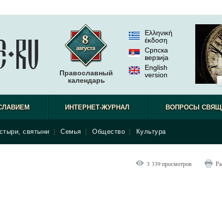
Ελληνική
έκδοση
Српска
верзиjа
English
Православный
version
календарь
СЛАВИЕМ
ИНТЕРНЕТ-ЖУРНАЛ
ВОПРОСЫ СВЯЩ
стыри, святыни
|
Семья
|
Общество
|
Культура
3 339 просмотров
Ра