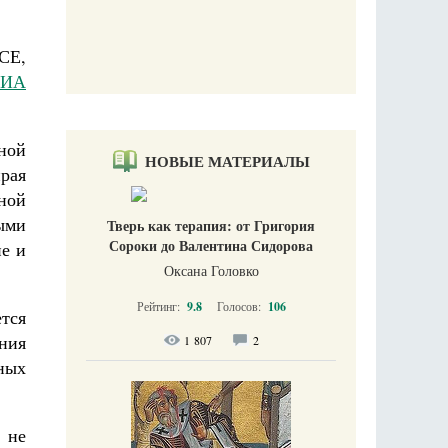
СЕ,
РИА
ной
НОВЫЕ МАТЕРИАЛЫ
рая
ной
ыми
Тверь как терапия: от Григория
Сороки до Валентина Сидорова
пе и
Оксана Головко
Рейтинг:
9.8
Голосов:
106
тся
ния
1 807
2
ных
 не