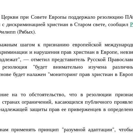
й Церкви при Совете Европы поддержало резолюцию ПА
и с дискриминацией христиан в Старом свете, сообщил
Филипп (Рябых).
 важным шагом к признанию европейской международ
криминации и нарушения прав христиан в Европе, невзи
адлежат", — отметил представитель
Русской Православ
резолюция "будет внимательно изучена различн
снове будет налажен "мониторинг прав христиан в Евро
ие на то обстоятельство, что в резолюции признае
 странах ограничений, касающихся публичного проявле
е надлежащей защиты прав ее приверженцев в определен
анам применять принцип "разумной адаптации", чтобы