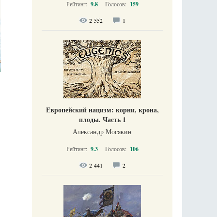
Рейтинг:
9.8
Голосов:
159
2 552
1
Европейский нацизм: корни, крона,
плоды. Часть 1
Александр Мосякин
Рейтинг:
9.3
Голосов:
106
2 441
2