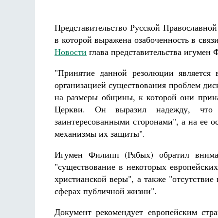
Разлуки не будет
Фредерика де Грааф
Представительство Русской Православно
в которой выражена озабоченность в связ
Новости
глава представительства игумен 
"Принятие данной резолюции является
организацией существования проблем дис
на размеры общины, к которой они прин
Церкви
. Он выразил надежду, что 
заинтересованными сторонами", а на ее о
механизмы их защиты".
Игумен Филипп (Рябых) обратил вниман
"существование в некоторых европейских
христианской веры", а также "отсутстви
сферах публичной жизни".
Документ рекомендует европейским стр