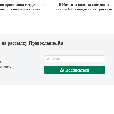
ии христианка-сотрудница
В Индии за полгода совершено
ена по жалобе мусульман
свыше 600 нападений на христиан
 на рассылку Православие.Ru
ь.
ранник».