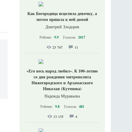
Как Богородица исцелила девочку, а
потом пришла к ней домой
Дмитрий Злодорев
Рейтинг:
9.9
Голосов:
2017
23 747
11
«Его весь народ любил». К 100-летию
со дня рождения митрополита
Нижегородского и Арзамасского
Николая (Кутепова)
Надежда Муравьева
Рейтинг:
9.8
Голосов:
481
13 135
4