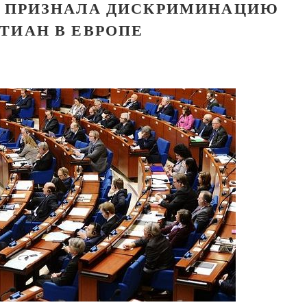
 ПРИЗНАЛА ДИСКРИМИНАЦИЮ
ТИАН В ЕВРОПЕ
Как найти своё место в жизни
Кирилл Мурышев
Великомученик Георгий Победоносец. Н
святого
Роман Котов