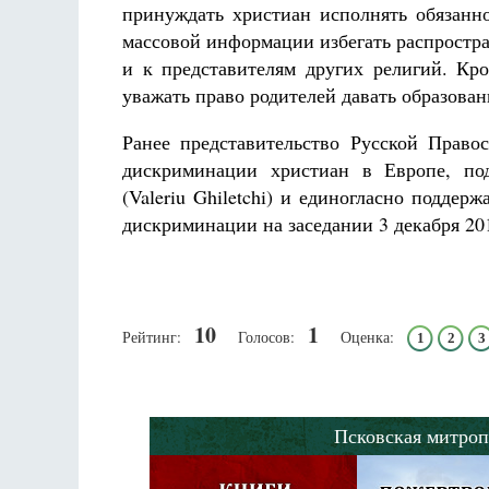
принуждать христиан исполнять обязанно
массовой информации избегать распростр
и к представителям других религий. Кр
уважать право родителей давать образова
Ранее представительство
Русской Право
дискриминации христиан в Европе, по
(Valeriu Ghiletchi) и единогласно подд
дискриминации на заседании 3 декабря 20
10
1
Рейтинг:
Голосов:
Оценка:
1
2
3
Псковская митроп