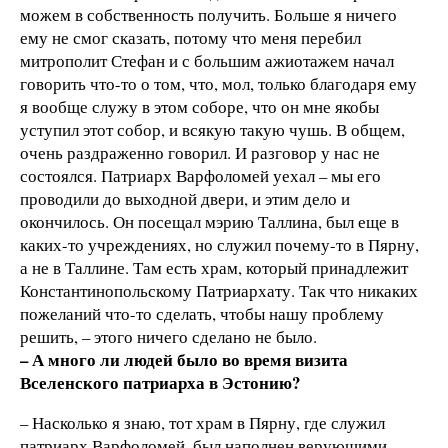
можем в собственность получить. Больше я ничего
ему не смог сказать, потому что меня перебил
митрополит Стефан и с большим ажиотажем начал
говорить что-то о том, что, мол, только благодаря ему
я вообще служу в этом соборе, что он мне якобы
уступил этот собор, и всякую такую чушь. В общем,
очень раздраженно говорил. И разговор у нас не
состоялся. Патриарх Варфоломей уехал – мы его
проводили до выходной двери, и этим дело и
окончилось. Он посещал мэрию Таллина, был еще в
каких-то учреждениях, но служил почему-то в Пярну,
а не в Таллине. Там есть храм, который принадлежит
Константинопольскому Патриархату. Так что никаких
пожеланий что-то сделать, чтобы нашу проблему
решить, – этого ничего сделано не было.
– А много ли людей было во время визита
Вселенского патриарха в Эстонию?
– Насколько я знаю, тот храм в Пярну, где служил
патриарх Варфоломей, был наполнен верующими…