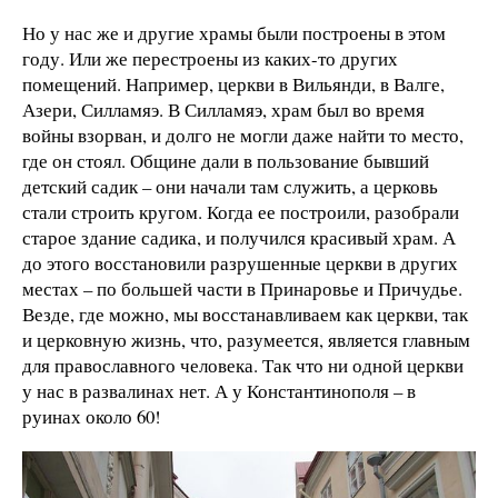
Но у нас же и другие храмы были построены в этом
году. Или же перестроены из каких-то других
помещений. Например, церкви в Вильянди, в Валге,
Азери, Силламяэ. В Силламяэ, храм был во время
войны взорван, и долго не могли даже найти то место,
где он стоял. Общине дали в пользование бывший
детский садик – они начали там служить, а церковь
стали строить кругом. Когда ее построили, разобрали
старое здание садика, и получился красивый храм. А
до этого восстановили разрушенные церкви в других
местах – по большей части в Принаровье и Причудье.
Везде, где можно, мы восстанавливаем как церкви, так
и церковную жизнь, что, разумеется, является главным
для православного человека. Так что ни одной церкви
у нас в развалинах нет. А у Константинополя – в
руинах около 60!