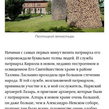
Пюхтицкий монастырь
Начиная с самых первых минут визита патриарха его
сопровождали буквально толпы людей. И служба
патриарха Кирилла в новом, недавно построенном и
освященном Его Святейшеством храме в районе
Таллина Ласнамяэ проходила при большом стечении
народа. В той службе, возглавляемой патриархом,
принимали участие и я, и мой сослужитель, Нарвский
архиерей Лазарь, и приезжие архиереи, которые были
с патриархом. Алтарь в новом храме очень большой,
он даже больше, чем в Александро-Невском соборе,
поэтому там было всему духовенству очень удобно