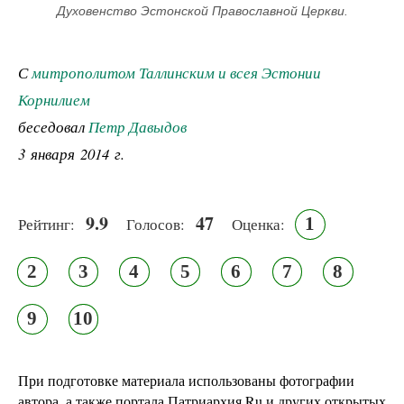
Духовенство Эстонской Православной Церкви.
С
митрополитом Таллинским и всея Эстонии
Корнилием
беседовал
Петр Давыдов
3 января 2014 г.
9.9
47
1
Рейтинг:
Голосов:
Оценка:
2
3
4
5
6
7
8
9
10
При подготовке материала использованы фотографии
автора, а также портала Патриархия.Ru и других открытых