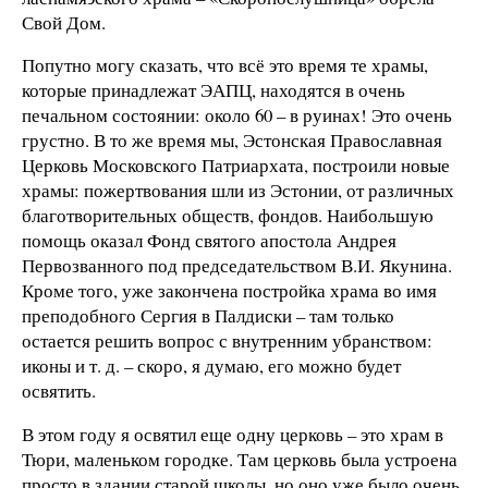
Свой Дом.
Попутно могу сказать, что всё это время те храмы,
которые принадлежат ЭАПЦ, находятся в очень
печальном состоянии: около 60 – в руинах! Это очень
грустно. В то же время мы, Эстонская Православная
Церковь Московского Патриархата, построили новые
храмы: пожертвования шли из Эстонии, от различных
благотворительных обществ, фондов. Наибольшую
помощь оказал Фонд святого апостола Андрея
Первозванного под председательством В.И. Якунина.
Кроме того, уже закончена постройка храма во имя
преподобного Сергия в Палдиски – там только
остается решить вопрос с внутренним убранством:
иконы и т. д. – скоро, я думаю, его можно будет
освятить.
В этом году я освятил еще одну церковь – это храм в
Тюри, маленьком городке. Там церковь была устроена
просто в здании старой школы, но оно уже было очень