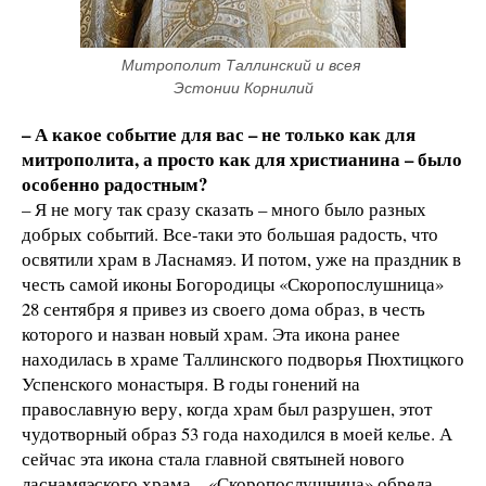
Митрополит Таллинский и всея 
Эстонии Корнилий
– А какое событие для вас – не только как для
митрополита, а просто как для христианина – было
особенно радостным?
– Я не могу так сразу сказать – много было разных
добрых событий. Все-таки это большая радость, что
освятили храм в Ласнамяэ. И потом, уже на праздник в
честь самой иконы Богородицы «Скоропослушница»
28 сентября я привез из своего дома образ, в честь
которого и назван новый храм. Эта икона ранее
находилась в храме Таллинского подворья Пюхтицкого
Успенского монастыря. В годы гонений на
православную веру, когда храм был разрушен, этот
чудотворный образ 53 года находился в моей келье. А
сейчас эта икона стала главной святыней нового
ласнамяэского храма – «Скоропослушница» обрела