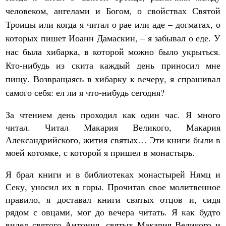
человеком, ангелами и Богом, о свойствах Святой
Троицы или когда я читал о рае или аде – догматах, о
которых пишет Иоанн Дамаскин, – я забывал о еде. У
нас была хибарка, в которой можно было укрыться.
Кто-нибудь из скита каждый день приносил мне
пищу. Возвращаясь в хибарку к вечеру, я спрашивал
самого себя: ел ли я что-нибудь сегодня?
За чтением день проходил как один час. Я много
читал. Читал Макария Великого, Макария
Александрийского, жития святых… Эти книги были в
моей котомке, с которой я пришел в монастырь.
Я брал книги и в библиотеках монастырей Нямц и
Секу, уносил их в горы. Прочитав свое молитвенное
правило, я доставал книги святых отцов и, сидя
рядом с овцами, мог до вечера читать. Я как будто
видел святого Антония, святых Макария Великого и