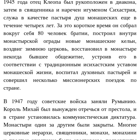
1945 года отец Клеопа был рукоположен в диакона,
затем в священника и наречен игуменом Сихастрия,
служа в качестве пастыря душ монашеских еще в
течение четырех лет. За это короткое время он собрал
вокруг себя 80 человек братии, построил внутри
монастырской ограды новые монашеские кельи,
воздвиг зимнюю церковь, восстановил в монастыре
некогда бывшее общежитие, устроив его в
соответствии с традиционным исихастским уставом
монашеской жизни, воспитал духовных пастырей и
совершил несколько миссионерских поездок по
стране.
В 1947 году советские войска заняли Румынию.
Король Михай был вынужден отречься от престола, и
в стране установилась коммунистическая диктатура.
Монастыри один за другим были закрыты. Многие
церковные иерархи, священники, монахи, монахини