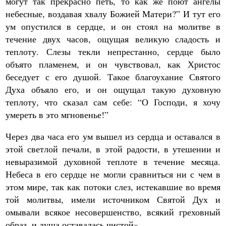
могут так прекрасно петь, то как же поют ангелы
небесные, воздавая хвалу Божией Матери?” И тут его
ум опустился в сердце, и он стоял на молитве в
течение двух часов, ощущая великую сладость и
теплоту. Слезы текли непрестанно, сердце было
объято пламенем, и он чувствовал, как Христос
беседует с его душой. Такое благоухание Святого
Духа объяло его, и он ощущал такую духовную
теплоту, что сказал сам себе: “О Господи, я хочу
умереть в это мгновенье!”
Через два часа его ум вышел из сердца и оставался в
этой светлой печали, в этой радости, в утешении и
невыразимой духовной теплоте в течение месяца.
Небеса в его сердце не могли сравниться ни с чем в
этом мире, так как потоки слез, истекавшие во время
той молитвы, имели источником Святой Дух и
омывали всякое несовершенство, всякий греховный
образ, и душа оставалась чистой».