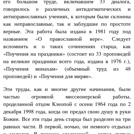
его большом труде, включавшем 33 диалога,
говорилось о различных антидогматических и
антиправославных учениях, к которым были склонны
как неправославные, так и заблудшие по простоте
верные. Эта работа была издана в 1981 году под
названием «О православной вере». Следует
вспомнить и о таких сочинениях старца, как
«Поучения на праздники» (состоит из 33 проповедей
на великие праздники всего года, издана в 1976 г.),
«Поучения монахам» (объемный труд из 48
проповедей) и «Поучения для мирян».
Эти труды, как и многие другие начинания, были
частью огромной миссионерской работы,
проделанной отцом Клеопой с осени 1964 года по 2
декабря 1998 года, когда он предал свою душу в руки
Божии. Все эти годы день старца был разделен на три
равных части. В первой, ночью, он немного отдыхал
и молился. В течение следующей – читал святых