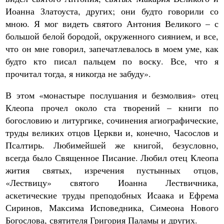
Иоанна Златоуста, других; они будто говорили со
мною. Я мог видеть святого Антония Великого – с
большой белой бородой, окруженного сиянием, и все,
что он мне говорил, запечатлевалось в моем уме, как
будто кто писал пальцем по воску. Все, что я
прочитал тогда, я никогда не забуду».
В этом «монастыре послушания и безмолвия» отец
Клеопа прочел около ста творений – книги по
богословию и литургике, сочинения агиографические,
труды великих отцов Церкви и, конечно, Часослов и
Псалтирь. Любимейшей же книгой, безусловно,
всегда было Священное Писание. Любил отец Клеопа
жития святых, изречения пустынных отцов,
«Лествицу» святого Иоанна Лествичника,
аскетические труды преподобных Исаака и Ефрема
Сиринов, Максима Исповедника, Симеона Нового
Богослова, святителя Григория Паламы и других.