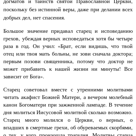
догматов и таинств святой Православной Церкви,
поскольку без истинной веры, даже при делании всех
добрых дел, нет спасения.
Большое значение придавал старец и исповеданию
грехов, убеждая верных исповедаться хотя бы четыре
раза в год. Он учил: «Брат, если видишь, что твой
отец или твоя мать больны, не зови сначала доктора;
первым позови священника, потому что доктор не
может прибавить к нашей жизни ни минуты! Все
зависит от Бога».
Старец советовал вместе с утренними молитвами
читать акафист Божией Матери, а вечером молебный
канон Богоматери при зажженной лампаде. В течение
дня молиться Иисусовой молитвой сколько возможно.
Старец много молился о Церкви, о верных, о
впадших в смертные грехи, об обуреваемых скорбями,
о тех, у кого произошла трагедия. Молитвы старца