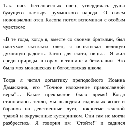
Так, пася бессловесных овец, утвердилась душа
будущего пастыря румынского народа. О своем
новоначалии отец Клеопа потом вспоминал с особым
чувством:
«В те годы, когда я, вместе со своими братьями, был
пастухом скитских овец, я испытывал великую
духовную радость. Загон для скота, овцы… Я жил
среди природы, в горах, в тишине и безмолвии. Это
была моя монашеская и богословская школа.
Тогда я читал догматику преподобного Иоанна
Дамаскина, его “Точное изложение православной
веры”… Какое прекрасное было время! Когда
становилось тепло, мы выводили годовалых ягнят и
баранов на девственные луга, покрытые зеленой
травой и окруженные кустарником. Они там не могли
разбрестись. Я говорил им “Стойте!” и садился