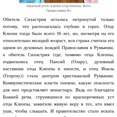
«Красный угол» в келье отца Клеопы. Фото:
Православие.Ru
Обитель Сихастрия осталась нетронутой только
потому, что располагалась глубоко в горах. Отцу
Клеопе тогда было всего 36 лет, но, несмотря на его
относительно молодой возраст, вся страна считала его
одним из духовных вождей Православия в Румынии,
а обитель Сихастрия (где, помимо отца Клеопы,
подвизались отец Паисий (Олару), духовный
наставник отца Клеопы в юности, и отец Иоиль
(Георгиу)) стала центром христианской Румынии.
Коммунистические власти поняли, какую опасность
для них представляет монастырь. Ведь по благодати
Божией речи, струившиеся из красноречивых уст
отца Клеопы, зажигали живую веру в тех, кто имел
уши, чтобы слышать. И правительство стало искать