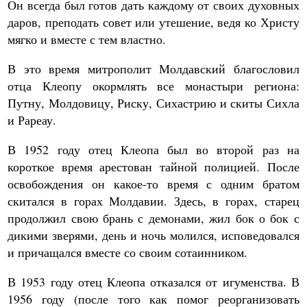
Он всегда был готов дать каждому от своих духовных
даров, преподать совет или утешение, ведя ко Христу
мягко и вместе с тем властно.
В это время митрополит Молдавский благословил
отца Клеопу окормлять все монастыри региона:
Путну, Молдовицу, Риску, Сихастрию и скиты Сихла
и Рареау.
В 1952 году отец Клеопа был во второй раз на
короткое время арестован тайной полицией. После
освобождения он какое-то время с одним братом
скитался в горах Молдавии. Здесь, в горах, старец
продолжил свою брань с демонами, жил бок о бок с
дикими зверями, день и ночь молился, исповедовался
и причащался вместе со своим сотаинником.
В 1953 году отец Клеопа отказался от игуменства. В
1956 году (после того как помог реорганизовать