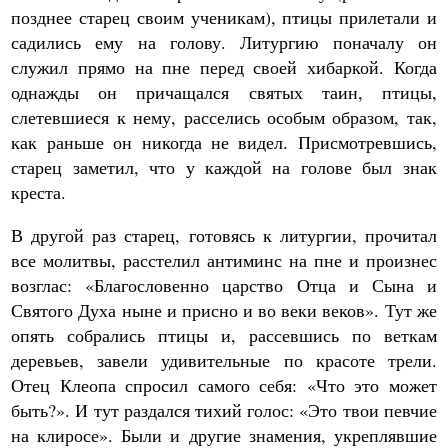
позднее старец своим ученикам), птицы прилетали и
садились ему на голову. Литургию поначалу он
служил прямо на пне перед своей хибаркой. Когда
однажды он причащался святых таин, птицы,
слетевшиеся к нему, расселись особым образом, так,
как раньше он никогда не видел. Присмотревшись,
старец заметил, что у каждой на голове был знак
креста.
В другой раз старец, готовясь к литургии, прочитал
все молитвы, расстелил антиминс на пне и произнес
возглас: «Благословенно царство Отца и Сына и
Святого Духа ныне и присно и во веки веков». Тут же
опять собрались птицы и, рассевшись по веткам
деревьев, завели удивительные по красоте трели.
Отец Клеопа спросил самого себя: «Что это может
быть?». И тут раздался тихий голос: «Это твои певчие
на клиросе». Были и другие знамения, укреплявшие