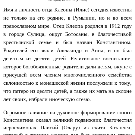
Имя и личность отца Клеопы (Илие) сегодня известны
не только на его родине, в Румынии, но и во всем
православном мире. Отец Клеопа родился в 1912 году
в городе Сулица, округ Ботосаны, в благочестивой
крестьянской семье и был назван Константином.
Родителей его звали Александр и Анна, и он был
девятым из десяти детей. Религиозное воспитание,
которое богобоязненные родители дали детям, вкупе с
присущей всем членам многочисленного семейства
склонностью к монашеской жизни послужили к тому,
что пятеро из десяти детей, а также их мать на склоне
лет своих, избрали иноческую стезю.
Огромное влияние на духовное формирование юного
Константина оказал великий подвижник благочестия
иеросхимонах Паисий (Олару) из скита Козанчеа,
который в течение многих лет был духовным отцом