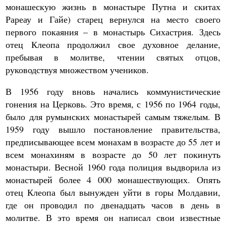
монашескую жизнь в монастыре Путна и скитах
Рареау и Гайе) старец вернулся на место своего
первого покаяния – в монастырь Сихастрия. Здесь
отец Клеопа продолжил свое духовное делание,
пребывая в молитве, чтении святых отцов,
руководствуя множеством учеников.
В 1956 году вновь начались коммунистические
гонения на Церковь. Это время, с 1956 по 1964 годы,
было для румынских монастырей самым тяжелым. В
1959 году вышло постановление правительства,
предписывающее всем монахам в возрасте до 55 лет и
всем монахиням в возрасте до 50 лет покинуть
монастыри. Весной 1960 года полиция выдворила из
монастырей более 4 000 монашествующих. Опять
отец Клеопа был вынужден уйти в горы Молдавии,
где он проводил по двенадцать часов в день в
молитве. В это время он написал свои известные