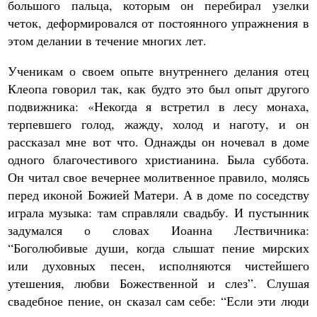
большого пальца, которым он перебирал узелки
четок, деформировался от постоянного упражнения в
этом делании в течение многих лет.
Ученикам о своем опыте внутреннего делания отец
Клеопа говорил так, как будто это был опыт другого
подвижника: «Некогда я встретил в лесу монаха,
терпевшего голод, жажду, холод и наготу, и он
рассказал мне вот что. Однажды он ночевал в доме
одного благочестивого христианина. Была суббота.
Он читал свое вечернее молитвенное правило, молясь
перед иконой Божией Матери. А в доме по соседству
играла музыка: там справляли свадьбу. И пустынник
задумался о словах Иоанна Лествичника:
“Боголюбивые души, когда слышат пение мирских
или духовных песен, исполняются чистейшего
утешения, любви Божественной и слез”. Слушая
свадебное пение, он сказал сам себе: “Если эти люди