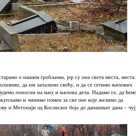
старамо о нашим гробљима, јер су она света места, места 
долазимо, да им запалимо свећу, и да се сетимо њихових
 будемо поносни на њих и њихова дела. Надамо се, да ћем
 окупљамо и чинимо помен за све оне које желимо да
ову и Метохији од Косовског боја до данашњег дана – чуј