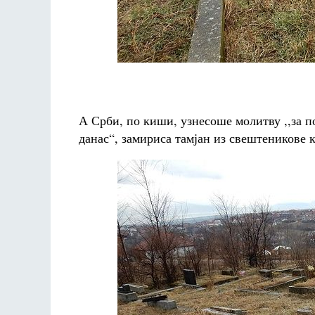
А Срби, по киши, узнесоше молитву ,,за по
данас“, замириса тамјан из свештеникове 