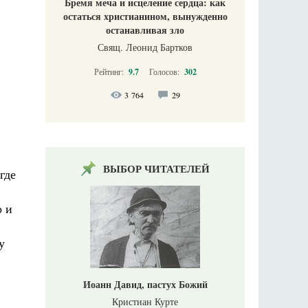
Бремя меча и исцеление сердца: как
остаться христианином, вынужденно
останавливая зло
Свящ. Леонид Бартков
Рейтинг:
9.7
Голосов:
302
3 764
29
ВЫБОР ЧИТАТЕЛЕЙ
где
о и
у
Иоанн Давид, пастух Божий
Кристиан Курте