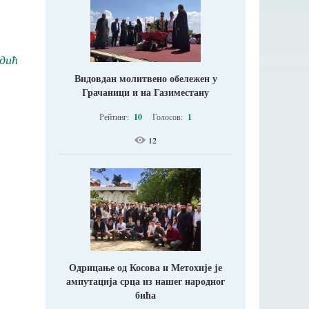
дић
Видовдан молитвено обележен у
Грачаници и на Газиместану
Рейтинг:
10
Голосов:
1
12
Одрицање од Косова и Метохије jе
ампутација срца из нашег народног
бића