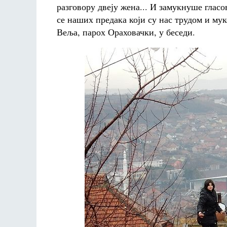
разговору двеју жена... И замукнуше гласов
се наших предака који су нас трудом и мук
Веља, парох Ораховачки, у беседи.