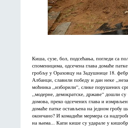
Киша, сузе, бол, подсећања, погледи са 
споменицима, одсечена глава домаће патке
гробљу у Ораховцу на Задушнице 18. фебру
Албанци, славили победу и дан неке ,,неза
моћника ,,изборили“, слике порушених срп
,,модерне, демократске, државе“ дошли с
домова, преко одсечених глава и измрвљени
домаће патке остављена на једном гробу ш
окончано? И комадићи мермера са надгроб
на њима... Капи кише су ударале у кишобра