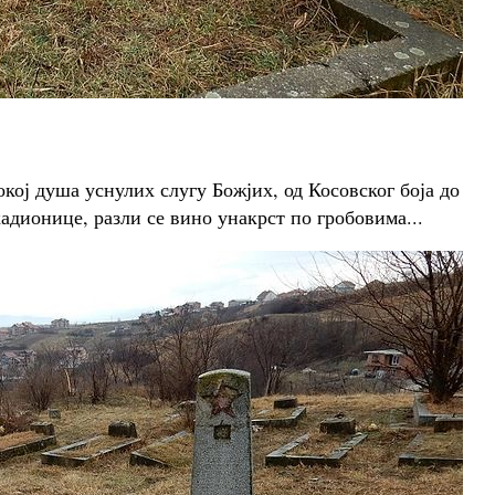
кој душа уснулих слугу Божјих, од Косовског боја до
кадионице, разли се вино унакрст по гробовима...