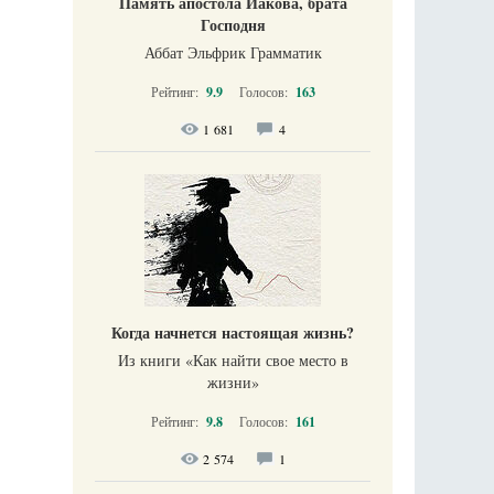
Память апостола Иакова, брата
Господня
Аббат Эльфрик Грамматик
Рейтинг:
9.9
Голосов:
163
1 681
4
Когда начнется настоящая жизнь?
Из книги «Как найти свое место в
жизни​»
Рейтинг:
9.8
Голосов:
161
2 574
1