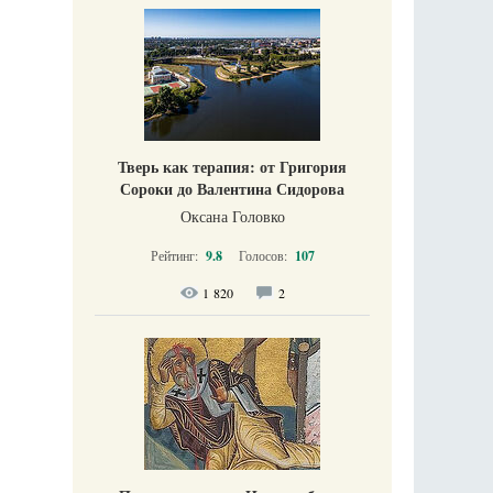
Тверь как терапия: от Григория
Сороки до Валентина Сидорова
Оксана Головко
Рейтинг:
9.8
Голосов:
107
1 820
2