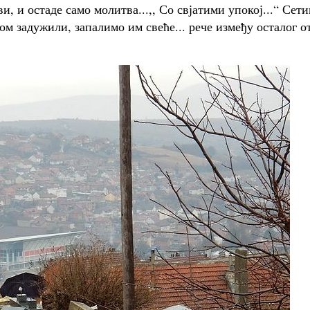
и, и остаде само молитва...,, Со свјатими упокој...“ Сет
ом задужили, запалимо им свеће... рече између осталог о