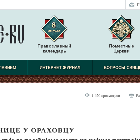
П
Православный
Поместные
календарь
Церкви
СЛАВИЕМ
ИНТЕРНЕТ-ЖУРНАЛ
ВОПРОСЫ СВЯЩ
1 620 просмотров
Ра
НИЦЕ У ОРАХОВЦУ
т је да посећујемо места на којима почивају