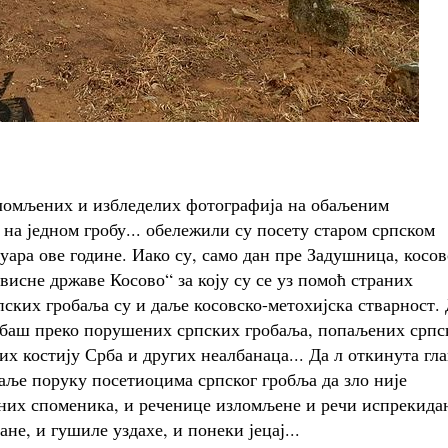
поломљених и избледелих фотографија на обаљеним
 на једном гробу... обележили су посету старом српском
ара ове године. Иако су, само дан пре Задушница, косо
висне државе Косово“ за коју су се уз помоћ страних
ских гробаља су и даље косовско-метохијска стварност.
у баш преко порушених српских гробаља, попаљених српс
х костију Срба и других неалбанаца... Да л откинута гла
аље поруку посетиоцима српског гробља да зло није
них споменика, и реченице изломљене и речи испрекида
не, и гушиле уздахе, и понеки јецај...