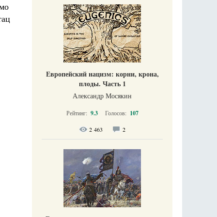
имо
тац
Европейский нацизм: корни, крона,
плоды. Часть 1
Александр Мосякин
Рейтинг:
9.3
Голосов:
107
2 463
2