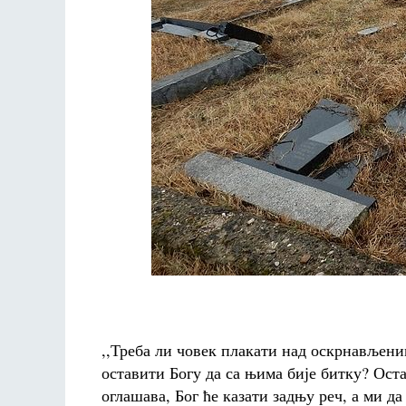
,,Треба ли човек плакати над оскрнављени
оставити Богу да са њима бије битку? Оста
оглашава, Бог ће казати задњу реч, а ми д