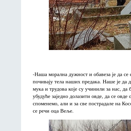
-Наша морална дужност и обавеза је да се 
почивају тела наших предака. Наше је да 
мука и трудова које су учинили за нас, да
убудуће заједно долазити овде, да се овде
споменемо, али и за све пострадале на Кос
се речи оца Веље.