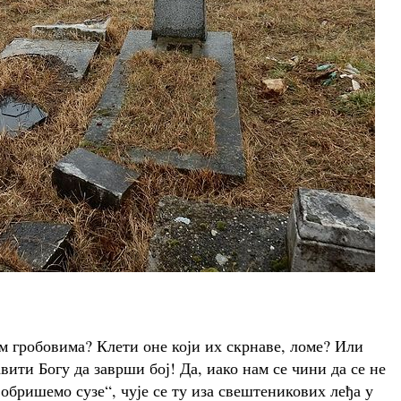
м гробовима? Клети оне који их скрнаве, ломе? Или
вити Богу да заврши бој! Да, иако нам се чини да се не
а обришемо сузе“, чује се ту иза свештеникових леђа у