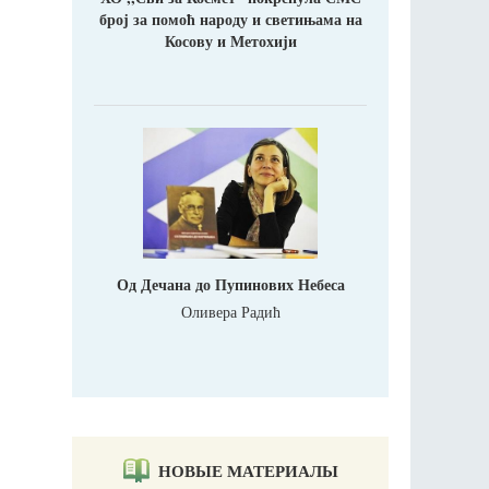
број за помоћ народу и светињама на
Косову и Метохији
Од Дечана до Пупинових Небеса
Оливера Радић
НОВЫЕ МАТЕРИАЛЫ