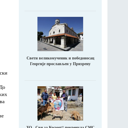
Свети великомученик и победоносац
Георгије прослављен у Призрену
вски
 До
ких
ва
не
ХО ,,Сви за Космет“ покренула СМС