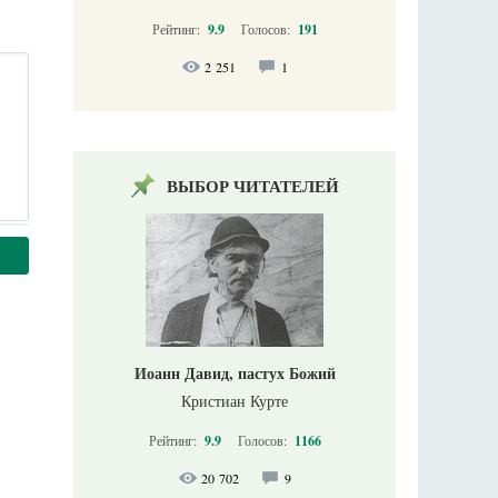
Рейтинг:
9.9
Голосов:
191
2 251
1
ВЫБОР ЧИТАТЕЛЕЙ
Иоанн Давид, пастух Божий
Кристиан Курте
Рейтинг:
9.9
Голосов:
1166
20 702
9