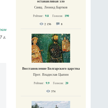
останавливая зло
Свящ. Леонид Бартков
Рейтинг:
9.8
Голосов:
190
2 156
8
рам
7 г.
Восстановление Болгарского царства
Прот. Владислав Цыпин
Рейтинг:
9.9
Голосов:
20
374