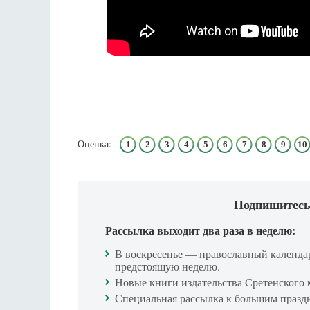
Оценка:
1
2
3
4
5
6
7
8
9
10
Подпишитесь
Рассылка выходит два раза в неделю:
В воскресенье — православный календа
предстоящую неделю.
Новые книги издательства Сретенского 
Специальная рассылка к большим празд