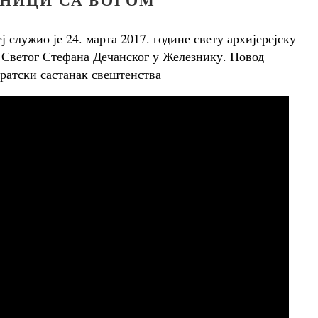
 служио је 24. марта 2017. године свету архијерејску
 Светог Стефана Дечанског у Железнику. Повод
братски састанак свештенства