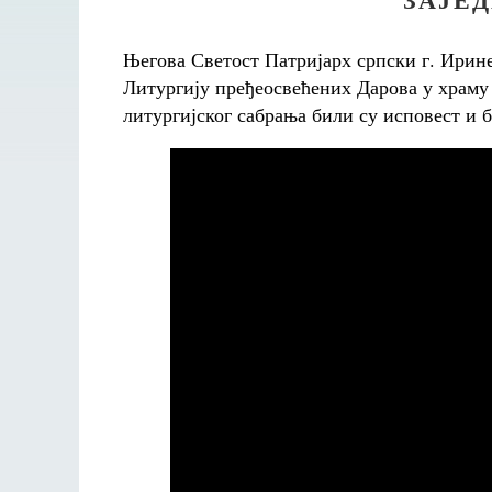
Његова Светост Патријарх српски г. Иринеј
Литургију пређеосвећених Дарова у храму
литургијског сабрања били су исповест и 