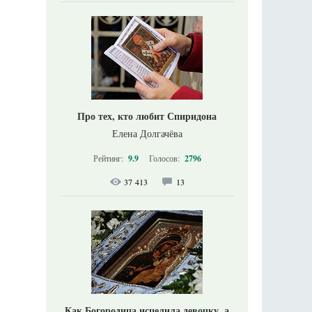
Про тех, кто любит Спиридона
Елена Долгачёва
Рейтинг:
9.9
Голосов:
2796
37 413
13
Как Богородица исцелила девочку, а