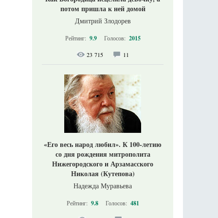
потом пришла к ней домой
Дмитрий Злодорев
Рейтинг:
9.9
Голосов:
2015
23 715
11
«Его весь народ любил». К 100-летию
со дня рождения митрополита
Нижегородского и Арзамасского
Николая (Кутепова)
Надежда Муравьева
Рейтинг:
9.8
Голосов:
481