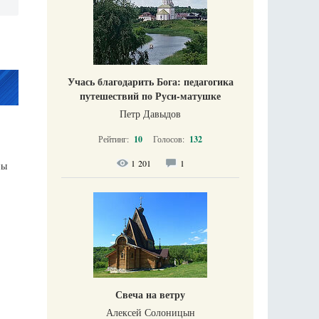
Учась благодарить Бога: педагогика
путешествий по Руси-матушке
Петр Давыдов
Рейтинг:
10
Голосов:
132
1 201
1
ны
Свеча на ветру
Алексей Солоницын