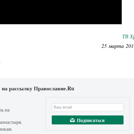
ТВ Х
25 марта 201
 на рассылку Православие.Ru
рь на
монастыря.
никам.