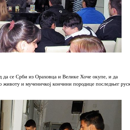
д да се Срби из Ораховца и Велике Хоче окупе, и да
о животу и мученичкој кончини породице последњег рус