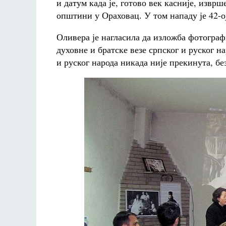
и датум када је, готово век касније, извр
општини у Ораховац. У том нападу је 42-о
Оливера је нагласила да изложба фотогра
духовне и братске везе српског и руског н
и руског народа никада није прекинута, бе