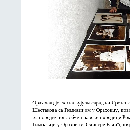
Ораховац је, захваљујући сарадњи Сретењс
Шестакова са Гимназијом у Ораховцу, прво
из породичног албума царске породице Ром
Гимназији у Ораховцу, Оливере Радић, није