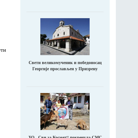
ети
Свети великомученик и победоносац
Георгије прослављен у Призрену
ХО ,,Сви за Космет“ покренула СМС