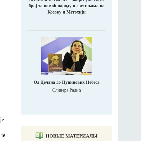
број за помоћ народу и светињама на
Косову и Метохији
Од Дечана до Пупинових Небеса
Оливера Радић
је
 је
НОВЫЕ МАТЕРИАЛЫ