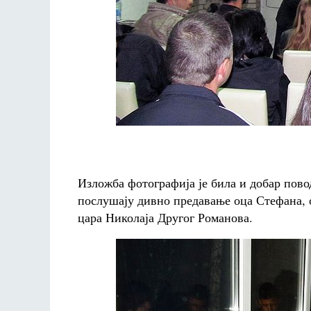
Изложба фотографија је била и добар пово
послушају дивно предавање оца Стефана, 
цара Николаја Другог Романова.