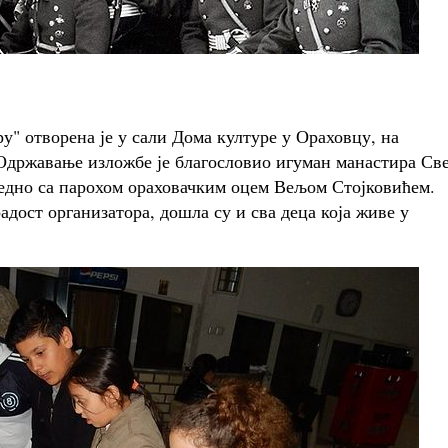
у" отворена је у сали Дома културе у Ораховцу, на
. Одржавање изложбе је благословио игуман манастира Св
едно са парохом ораховачким оцем Вељом Стојковићем.
адост организатора, дошла су и сва деца која живе у