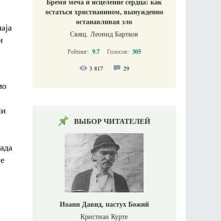
Бремя меча и исцеление сердца: как
остаться христианином, вынужденно
останавливая зло
аја
Свящ. Леонид Бартков
и
Рейтинг:
9.7
Голосов:
305
3 817
29
мо
ји
ВЫБОР ЧИТАТЕЛЕЙ
када
је
Иоанн Давид, пастух Божий
Кристиан Курте