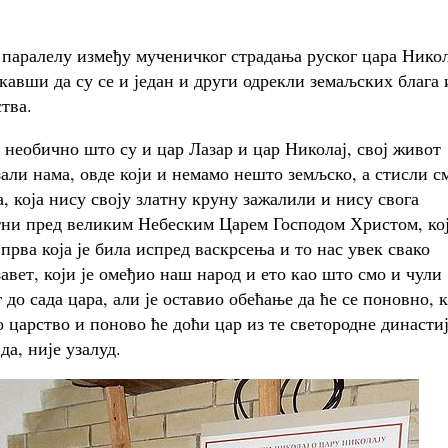
 паралелу између мученичког страдања руског цара Никол
кавши да су се и један и други одрекли земаљских блага 
тва.
 необично што су и цар Лазар и цар Николај, свој живот
али нама, овде који и немамо нешто земљско, а стисли с
а, која нису своју златну круну зажалили и нису свога
ртни пред великим Небеским Царем Господом Христом, ко
та прва која је била испред васкрсења и то нас увек свако
вет, који је омеђио наш народ и ето као што смо и чули
 до сада цара, али је оставио обећање да ће се поновно, 
 царство и поново ће доћи цар из те светородне династи
да, није узалуд.