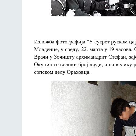
Изложба фотографија "У сусрет руском цар
Младенце, у среду, 22. марта у 19 часова
Врачи у Зочишту архимандрит Стефан, зај
Окупио се велики број људи, а на велику р
српском делу Ораховца.