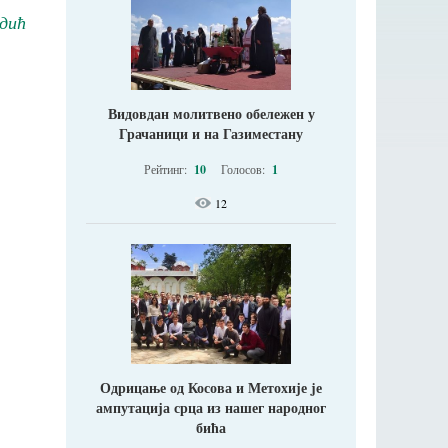
дић
Видовдан молитвено обележен у
Грачаници и на Газиместану
Рейтинг:
10
Голосов:
1
12
Одрицање од Косова и Метохије jе
ампутација срца из нашег народног
бића