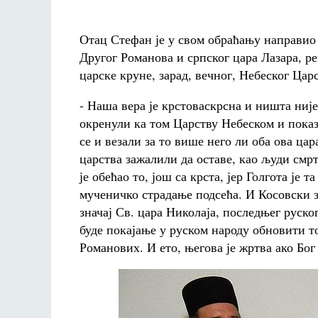
Отац Стефан је у свом обраћању направио
Другог Романова и српског цара Лазара, ре
царске круне, зарад, вечног, Небеског Царс
- Наша вера је крстоваскрсна и ништа није
окренули ка том Царству Небеском и показ
се и везали за то више него ли оба ова цар
царства зажалили да оставе, као људи см
је обећао то, још са крста, јер Голгота је 
мученичко страдање подсећа. И Косовски за
значај Св. цара Николаја, последњег руског
буде покајање у руском народу обновити то
Романових. И ето, његова је жртва ако Бог 