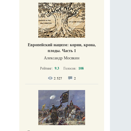
Европейский нацизм: корни, крона,
плоды. Часть 1
Александр Мосякин
Рейтинг:
9.3
Голосов:
108
2 527
2