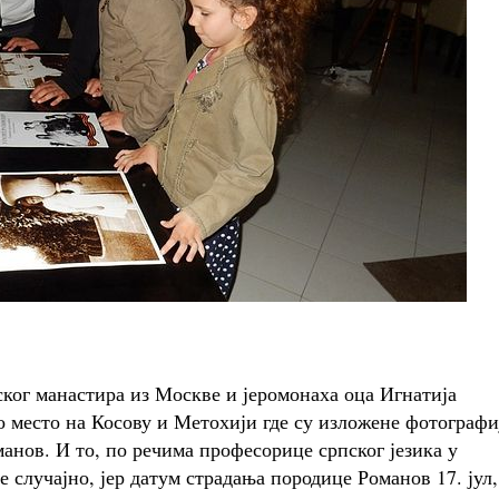
ког манастира из Москве и јеромонаха оца Игнатија
 место на Косову и Метохији где су изложене фотографи
анов. И то, по речима професорице српског језика у
 случајно, јер датум страдања породице Романов 17. јул,