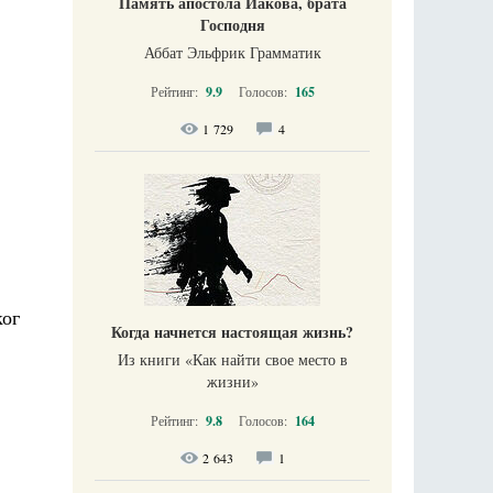
Память апостола Иакова, брата
Господня
Аббат Эльфрик Грамматик
Рейтинг:
9.9
Голосов:
165
1 729
4
ког
Когда начнется настоящая жизнь?
Из книги «Как найти свое место в
жизни​»
Рейтинг:
9.8
Голосов:
164
2 643
1