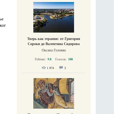
ње
ког
Тверь как терапия: от Григория
Сороки до Валентина Сидорова
Оксана Головко
Рейтинг:
9.8
Голосов:
108
1 874
2