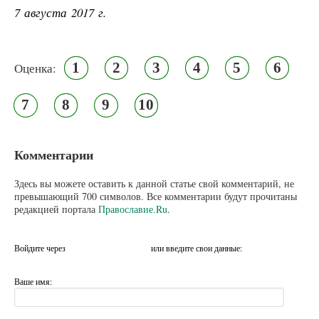
7 августа 2017 г.
1
2
3
4
5
6
Оценка:
7
8
9
10
Комментарии
Здесь вы можете оставить к данной статье свой комментарий, не
превышающий 700 символов. Все комментарии будут прочитаны
редакцией портала
Православие.Ru
.
Войдите через
или введите свои данные:
Ваше имя: