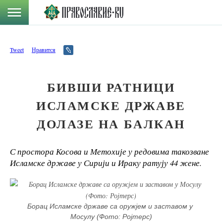
Tweet
Нравится
БИВШИ РАТНИЦИ
ИСЛАМСКЕ ДРЖАВЕ
ДОЛАЗЕ НА БАЛКАН
С простора Косова и Метохије у редовима такозване
Исламске државе у Сирији и Ираку ратују 44 жене.
Борац Исламске државе са оружјем и заставом у 
Мосулу (Фото: Ројтерс)