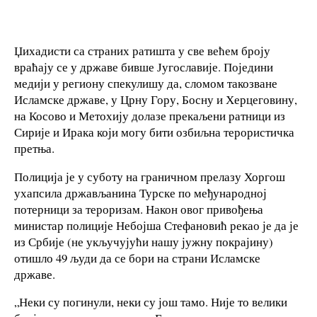
Џихадисти са страних ратишта у све већем броју
враћају се у државе бивше Југославије. Поједини
медији у региону спекулишу да, сломом такозване
Исламске државе, у Црну Гору, Босну и Херцеговину,
на Косово и Метохију долазе прекаљени ратници из
Сирије и Ирака који могу бити озбиљна терористичка
претња.
Полиција је у суботу на граничном прелазу Хоргош
ухапсила држављанина Турске по међународној
потерници за тероризам. Након овог привођења
министар полиције Небојша Стефановић рекао је да је
из Србије (не укључујући нашу јужну покрајину)
отишло 49 људи да се бори на страни Исламске
државе.
„Неки су погинули, неки су још тамо. Није то велики