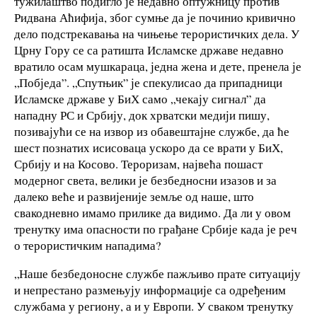
тужилаштво подигло је недавно оптужницу против
Ридвана Аћифија, због сумње да је починио кривично
дело подстрекавања на чињење терористичких дела. У
Црну Гору се са ратишта Исламске државе недавно
вратило осам мушкараца, једна жена и дете, пренела је
„Побједа”. „Спутњик” је спекулисао да припадници
Исламске државе у БиХ само „чекају сигнал” да
нападну РС и Србију, док хрватски медији пишу,
позивајући се на извор из обавештајне службе, да ће
шест познатих исисоваца ускоро да се врати у БиХ,
Србију и на Косово. Тероризам, највећа пошаст
модерног света, велики је безбедносни изазов и за
далеко веће и развијеније земље од наше, што
свакодневно имамо прилике да видимо. Да ли у овом
тренутку има опасности по грађане Србије када је реч
о терористичким нападима?
„Наше безбедоносне службе пажљиво прате ситуацију
и непрестано размењују информације са одређеним
службама у региону, а и у Европи. У сваком тренутку