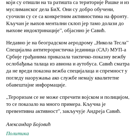
који су отишли на та ратишта са територије Рашке и из
муслиманског дела БиХ. Они су добро обучени,
суочили су се са конкретним активностима на фронту.
Кључан је њихов ментални склоп јер тамо долази до
њихове индоктринације”, објаснио је Савић.
Недавно је на београдском аеродрому „Никола Тесла”
Специјална антитерористичка јединица (САЈ) МУП-а
Србије грађанима приказала тактичко-показну вежбу
ослобађања талаца из авиона и аутобуса. Савић сматра
да не вреди показна вежба специјалаца и спремност у
погледу наоружања ако службе немају квалитетне
обавештајне информације.
„Тероризам се не може спречити војском и полицијом,
то се показало на много примера. Кључна је
превентивна активност”, закључује Андреја Савић.
Александар Бојовић
Политика