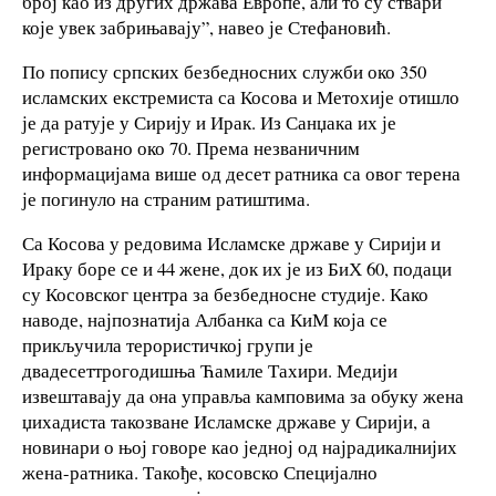
број као из других држава Европе, али то су ствари
које увек забрињавају”, навео је Стефановић.
По попису српских безбедносних служби око 350
исламских екстремиста са Косова и Метохије отишло
је да ратује у Сирију и Ирак. Из Санџака их је
регистровано око 70. Према незваничним
информацијама више од десет ратника са овог терена
је погинуло на страним ратиштима.
Са Косова у редовима Исламске државе у Сирији и
Ираку боре се и 44 жене, док их је из БиХ 60, подаци
су Косовског центра за безбедносне студије. Како
наводе, најпознатија Албанка са КиМ која се
прикључила терористичкој групи је
двадесеттрогодишња Ћамиле Тахири. Медији
извештавају да oна управља камповима за обуку жена
џихадиста такозване Исламске државе у Сирији, а
новинари о њој говоре као једној од најрадикалнијих
жена-ратника. Такође, косовско Специјално