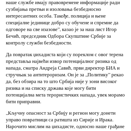
наше службе имају правовремене информације ради
сузбијања претњи и изоловања безбедносно
интересантних особа. Такође, полиција и њене
специјалне јединице добро су обучене и спремне да
одговоре на све изазове”, казао је за наш лист Игор
Бечић, председник Одбора Скупштине Србије за
контролу служби безбедности.
Да повратак џихадиста који су пореклом с овог терена
представља највећи извор потенцијалног ризика од
напада, сматра Андреја Савић, први директор БИА и
стручњак за антитероризам. Он је за „Политику” рекао
да, без обзира на то што Србија није у зони високог
ризика и на списку држава које могу бити
потенцијална мета терористичких напада, увек морамо
бити приправни.
„Кључну опасност за Србију и регион могу донети
управо повратници са ратишта из Сирије и Ирака.
Нарочито мислим на џихадисте, односно наше грађане