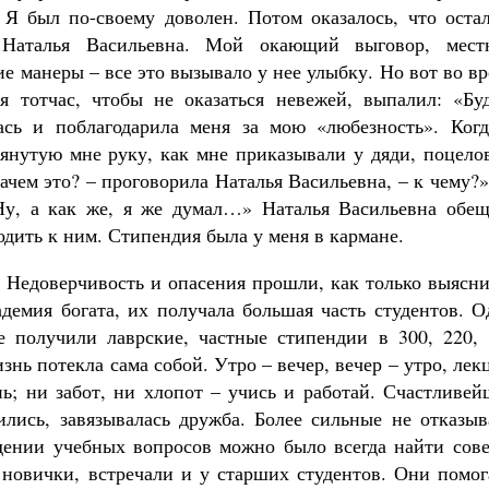
 Я был по-своему доволен. Потом оказалось, что остал
Наталья Васильевна. Мой окающий выговор, мест
е манеры – все это вызывало у нее улыбку. Но вот во в
я тотчас, чтобы не оказаться невежей, выпалил: «Буд
ась и поблагодарила меня за мою «любезность». Когд
янутую мне руку, как мне приказывали у дяди, поцелов
ачем это? – проговорила Наталья Васильевна, – к чему?
«Ну, а как же, я же думал…» Наталья Васильевна обещ
одить к ним. Стипендия была у меня в кармане.
. Недоверчивость и опасения прошли, как только выясн
демия богата, их получала большая часть студентов. О
 получили лаврские, частные стипендии в 300, 220, 
изнь потекла сама собой. Утро – вечер, вечер – утро, лек
нь; ни забот, ни хлопот – учись и работай. Счастливе
лись, завязывалась дружба. Более сильные не отказыв
дении учебных вопросов можно было всегда найти сове
новички, встречали и у старших студентов. Они помог