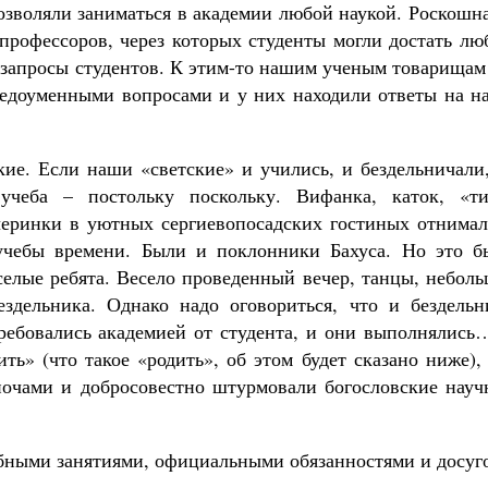
озволяли заниматься в академии любой наукой. Роскошн
 профессоров, через которых студенты могли достать л
е запросы студентов. К этим-то нашим ученым товарища
недоуменными вопросами и у них находили ответы на н
кие. Если наши «светские» и учились, и бездельничали
учеба – постольку поскольку. Вифанка, каток, «ти
черинки в уютных сергиевопосадских гостиных отнимал
учебы времени. Были и поклонники Бахуса. Но это б
селые ребята. Весело проведенный вечер, танцы, небол
здельника. Однако надо оговориться, что и бездельн
ребовались академией от студента, и они выполнялись
ть» (что такое «родить», об этом будет сказано ниже),
и ночами и добросовестно штурмовали богословские нау
бными занятиями, официальными обязанностями и досуг