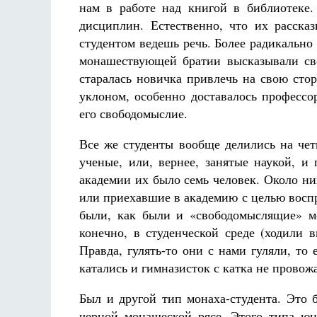
нам в работе над книгой в библиотеке.
дисциплин. Естественно, что их рассказ
студентом ведешь речь. Более радикальн
монашествующей братии высказывали сво
старалась новичка привлечь на свою сто
уклоном, особенно доставалось профессо
его свободомыслие.
Все же студенты вообще делились на чет
ученые, или, вернее, занятые наукой, и
академии их было семь человек. Около ни
или приехавшие в академию с целью восп
были, как были и «свободомыслящие» мо
конечно, в студенческой среде (ходили 
Правда, гулять-то они с нами гуляли, то
катались и гимназисток с катка не прово
Был и другой тип монаха-студента. Это
черной монашеской рясе. Этого типа ю