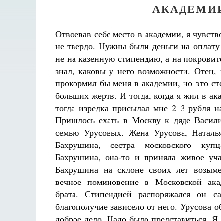
АКАДЕМИИ 
Отвоевав себе место в академии, я чувств
не твердо. Нужны были деньги на оплату
не на казенную стипендию, а на покровите
знал, каковы у него возможности. Отец, 
прокормил бы меня в академии, но это ст
больших жертв. И тогда, когда я жил в ак
тогда изредка присылал мне 2–3 рубля н
Пришлось ехать в Москву к дяде Васил
семью Урусовых. Жена Урусова, Наталь
Бахрушина, сестра московского куп
Бахрушина, она-то и приняла живое уча
Бахрушина на склоне своих лет возыме
вечное поминовение в Московской ака
брата. Стипендией распоряжался он са
благополучие зависело от него. Урусова о
доброе дело. Надо было представиться. Я