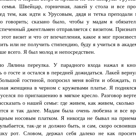
я семья. Швейцар, горничная, лакей у стола и все про
ред тем, как идти к Урусовым, дядя и тетка преподали
то говорить; сказано было, чтобы у мадам я обязател
испеченный джентльмен отправляется с визитом. Признат
 этот визит и что от впечатления, какое я мог произвес
ить или не получить стипендию, буду я учиться в акад
ьше всего. Я был молод и непосредствен.
ло Лялина переулка. У парадного входа нажал я кно
 о госте и остался в передней дожидаться. Лакей верну
большой гостиной, попросил меня войти и обождать, п
ная женщина в черном с кружевами платье. Я поднялся
уселся по приглашению в мягкое кресло. Разговор верт
ссказать о нашей семье: где живем, как живем, сколько
ится и так далее. Мадам была очень любезна и все вр
ящным носовым платком. Я никогда не бывал на приема
улыбается, так-де и должно быть, и сам, скоро освоивш
шку рот. Словом, держал себя далеко не как просите