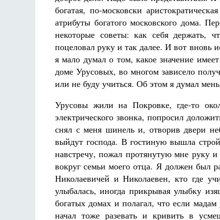
богатая, по-московски аристократическа
атрибуты богатого московского дома. Пе
некоторые советы: как себя держать, ч
поцеловал руку и так далее. И вот вновь 
я мало думал о том, какое значение имеет
доме Урусовых, во многом зависело получ
или не буду учиться. Об этом я думал мен
Урусовы жили на Покровке, где-то око
электрического звонка, попросил доложить
снял с меня шинель и, отворив двери не
выйдут господа. В гостиную вышла строй
навстречу, пожал протянутую мне руку и 
вокруг семьи моего отца. Я должен был ра
Николаевичей и Николаевен, кто где уч
улыбалась, иногда прикрывая улыбку из
богатых домах и полагал, что если мадам 
начал тоже разевать и кривить в усме