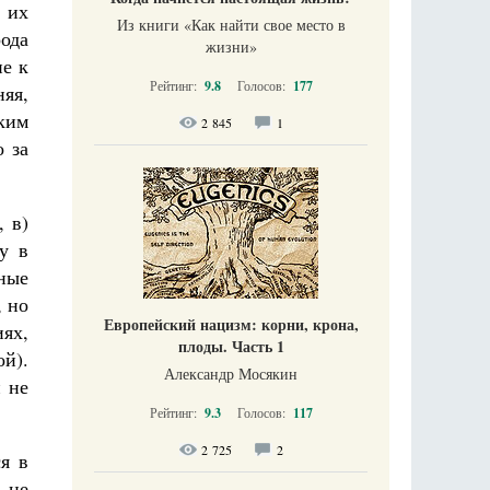
 их
Из книги «Как найти свое место в
ода
жизни​»
е к
Рейтинг:
9.8
Голосов:
177
яя,
ким
2 845
1
 за
 в)
у в
нные
, но
Европейский нацизм: корни, крона,
ях,
плоды. Часть 1
ой).
Александр Мосякин
и не
Рейтинг:
9.3
Голосов:
117
2 725
2
я в
 не