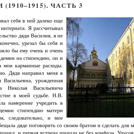
(1910–1915). ЧАСТЬ 3
овал себя в ней далеко еще
 интерната. Я рассчитывал
льство дяди Василия, я не
конечно, урезал бы себя и
оило бы ему очень и очень
адемии на стипендию, он и
а мои карманные расходы.
ию. Дядя направил меня в
я Васильевна, урожденная
ца Николая Васильевича
стие в моей судьбе. Н.В.
ла намерение учредить в
демии стипендию матери
м, следовательно, и мое
бещала дяде поговорить со своим братом и сделать для 
 пошел, и первая встреча прошла не без конфуза. Урусо