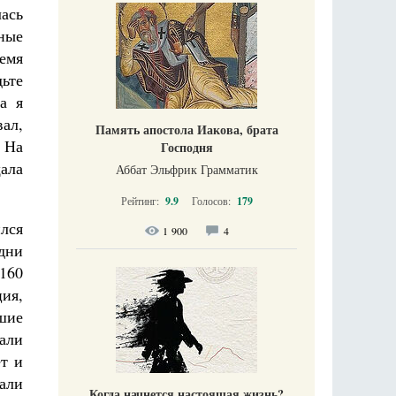
ась
ные
ремя
ьте
а я
ал,
Память апостола Иакова, брата
» На
Господня
ала
Аббат Эльфрик Грамматик
Рейтинг:
9.9
Голосов:
179
ился
1 900
4
дни
160
ция,
йшие
али
т и
али
Когда начнется настоящая жизнь?