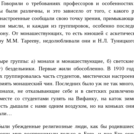
 Говорили о требованиях профессоров и особенностях
ы были различны, и это зависело от того, с какого р
о настроенные сообщали свою точку зрения, примыкающи
и мысли, и каждая из группировок, особенно последн
рону. От монашествующих, то есть юношей с аскетичес
ру М.М. Тарееву, недолюбливали они и Н.Л. Туницкого
ыре группы: а) монахи и монашествующие, б) светские,
 г) бездельники. Первые жили обособленно. В 1910 год
х группировалась часть студентов, мистически настрое
риять монашеский чин. Последних было уж не так много
нахи, не отказывающие себе и в светских развлечени
вместе со студентами гулять на Вифанку, на каток зим
 есть дышали с нами одним воздухом, но на коньках он
жали…
 были убежденные религиозные люди, как бы родившиес
ноши мир воспринимали только в Боге, и вне Его они