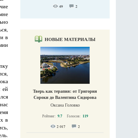
чие
49
2
 мне
ьно
ься,
ти в
НОВЫЕ МАТЕРИАЛЫ
емии
пку
лся,
ока
 ей
Тверь как терапия: от Григория
елся
Сороки до Валентина Сидорова
 нас
Оксана Головко
емя
Рейтинг:
9.7
Голосов:
119
х в
ись,
2 017
2
ль.