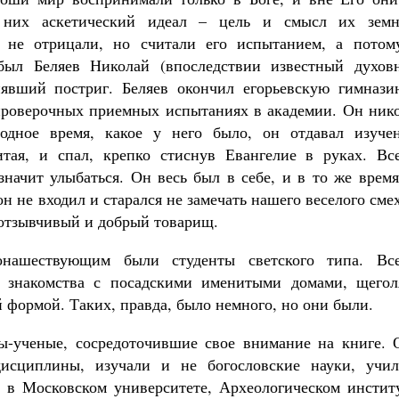
них аскетический идеал – цель и смысл их земн
 не отрицали, но считали его испытанием, а потом
ыл Беляев Николай (впоследствии известный духов
нявший постриг. Беляев окончил егорьевскую гимнази
 проверочных приемных испытаниях в академии. Он нико
бодное время, какое у него было, он отдавал изуче
тая, и спал, крепко стиснув Евангелие в руках. Все
значит улыбаться. Он весь был в себе, и в то же врем
н не входил и старался не замечать нашего веселого сме
ь отзывчивый и добрый товарищ.
нашествующим были студенты светского типа. Все
и знакомства с посадскими именитыми домами, щегол
 формой. Таких, правда, было немного, но они были.
ты-ученые, сосредоточившие свое внимание на книге. 
исциплины, изучали и не богословские науки, учил
 в Московском университете, Археологическом институ