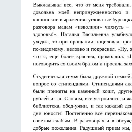
Выкладывал все, что от меня требовали.
довольна моей непринужденностью и 
кашинские выражения, угловатые бурсацки
разговора мадам «изволили» чихнуть – 
здоровы!». Наталья Васильевна улыбнул
уходил, то при прощании поцеловал прот
по-видимому, неловко и покраснел. «Ну, з
что я, еще более краснея, промолвил: 
поговорить со своим братом и просила зах
Студенческая семья была дружной семьей
вопрос со стипендиями. Стипендиями ака
были приняты на казенный кошт, другие
рублей и т.д. Словом, все устроилось, и ж
библиотека, обед-ужин, и так каждый де
дни юности! Постепенно все перезнакоми
советом слабым. В разговорах и в обсуж
добрые пожелания. Радушный прием мы, 