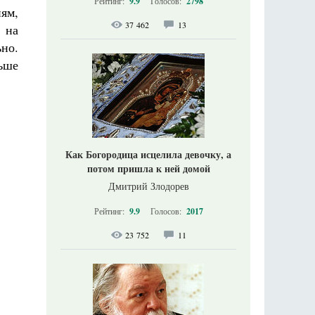
Рейтинг:
9.9
Голосов:
2798
ям,
37 462
13
 на
но.
ьше
Как Богородица исцелила девочку, а
потом пришла к ней домой
Дмитрий Злодорев
Рейтинг:
9.9
Голосов:
2017
23 752
11