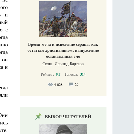
ого
у и
ный
ю с
гда
нию
Бремя меча и исцеление сердца: как
остаться христианином, вынужденно
гда
останавливая зло
я он
Свящ. Леонид Бартков
ха и
Рейтинг:
9.7
Голосов:
314
4 028
29
гда
яли
Они
ВЫБОР ЧИТАТЕЛЕЙ
ись
те.