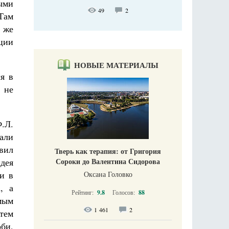
ыми
49
2
Там
у же
кции
НОВЫЕ МАТЕРИАЛЫ
я в
 не
.Л.
вали
авил
Тверь как терапия: от Григория
дея
Сороки до Валентина Сидорова
и в
Оксана Головко
, а
Рейтинг:
9.8
Голосов:
88
мым
1 461
2
тем
би,