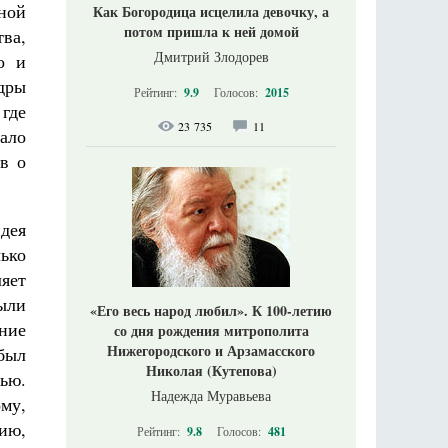
ной
Как Богородица исцелила девочку, а
потом пришла к ней домой
ва,
Дмитрий Злодорев
о и
дры
Рейтинг:
9.9
Голосов:
2015
 где
23 735
11
ало
в о
идея
ько
яет
ыли
«Его весь народ любил». К 100-летию
ние
со дня рождения митрополита
Нижегородского и Арзамасского
 был
Николая (Кутепова)
ью.
Надежда Муравьева
ому,
нию,
Рейтинг:
9.8
Голосов:
481