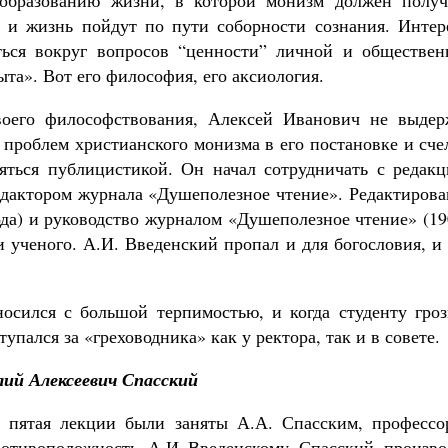
реобразованию жизни, в которой монизм должен получ
 и жизнь пойдут по пути соборности сознания. Интер
ься вокруг вопросов “ценности” личной и обществен
ыта». Вот его философия, его аксиология.
своего философствования, Алексей Иванович не выдер
 проблем христианского монизма в его постановке и сче
яться публицистикой. Он начал сотрудничать с редакц
редактором журнала «Душеполезное чтение». Редактиров
ода) и руководство журналом «Душеполезное чтение» (1
и ученого. А.И. Введенский пропал и для богословия, и
осился с большой терпимостью, и когда студенту гроз
упался за «греховодника» как у ректора, так и в совете.
ий Алексеевич Спасский
 и пятая лекции были заняты А.А. Спасским, профессо
отивоположность А.И Введенскому Спасский произво