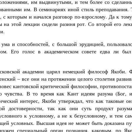
положениями, им выдвинутыми, и тем более со сделанн
ованными им. В семинариях иной стиль преподавания. 
 с которым и начался разговор по-взрослому. Да к том
ы на этой лекции сидели разиня рот. Со второй его ле
и.
 ума и способностей, с большой эрудицией, пользовалс
ом. Его голос в академическом совете едва ли был
сковской академии царил немецкий философ Якоби. Ф
енский – все они на протяжении целого столетия разви
ивовес кантовской критической философии, противопост
 чувства. В то время как Кант идеям разума (Бог, и
ический интерес, Якоби утверждал, что как таковые он
ой достоверности, так как они суть продукт разума
словного к условному, а не к безусловному, и тем са
ещей условных. Высшая идея не может быть доказана пу
 нужен специальный орган познания, каковым, по Яко