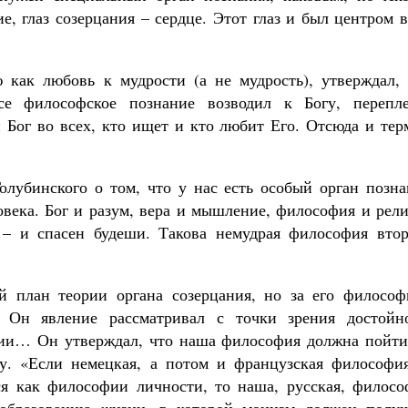
е, глаз созерцания – сердце. Этот глаз и был центром 
 как любовь к мудрости (а не мудрость), утверждал, 
се философское познание возводил к Богу, перепле
 Бог во всех, кто ищет и кто любит Его. Отсюда и тер
олубинского о том, что у нас есть особый орган позна
ловека. Бог и разум, вера и мышление, философия и рел
 – и спасен будеши. Такова немудрая философия втор
й план теории органа созерцания, но за его философ
. Он явление рассматривал с точки зрения достойно
гии… Он утверждал, что наша философия должна пойти
у. «Если немецкая, а потом и французская философия
ся как философии личности, то наша, русская, филосо