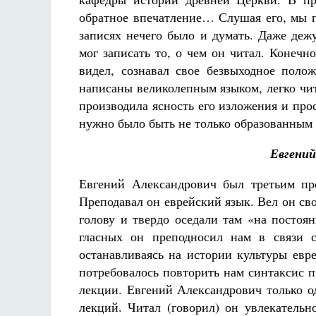
обратное впечатление… Слушая его, мы п
записях нечего было и думать. Даже деж
мог записать то, о чем он читал. Конечн
видел, сознавал свое безвыходное полож
написаны великолепным языком, легко чи
производила ясность его изложения и прост
нужно было быть не только образованным 
Евгений
Евгений Александрович был третьим пр
Преподавал он еврейский язык. Вел он св
голову и твердо оседали там «на постоя
гласных он преподносил нам в связи с
останавливаясь на истории культуры евре
потребовалось повторить нам синтаксис п
лекции. Евгений Александрович только о
лекций. Читал (говорил) он увлекатель