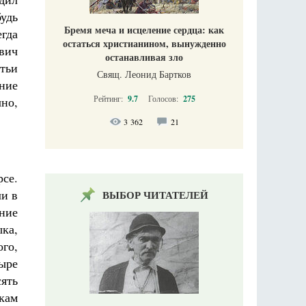
удь
Бремя меча и исцеление сердца: как
егда
остаться христианином, вынужденно
евич
останавливая зло
тьи
Свящ. Леонид Бартков
ение
Рейтинг:
9.7
Голосов:
275
чно,
3 362
21
се.
ли в
ВЫБОР ЧИТАТЕЛЕЙ
ение
ка,
ого,
тыре
ять
кам