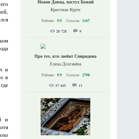
Иоанн Давид, пастух Божий
его
Кристиан Курте
ей,
лся
Рейтинг:
9.9
Голосов:
1167
20 728
9
ком
рода
Про тех, кто любит Спиридона
Елена Долгачёва
л и
Рейтинг:
9.9
Голосов:
2798
о в
где
37 445
13
й и
хотя
охо