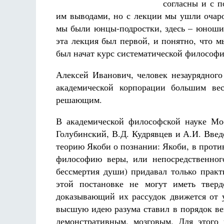
согласны и с 
им выводами, но с лекции мы ушли очар
мы были юнцы-подростки, здесь – юноши,
эта лекция был первой, и понятно, что м
был начат курс систематической философи
Алексей Иванович, человек незаурядного
академической корпорации большим вес
решающим.
В академической философской науке Мо
Голубинский, В.Д. Кудрявцев и А.И. Введ
теорию Якоби о познании: Якоби, в прот
философию веры, или непосредственного
бессмертия души) придавал только практ
этой постановке не могут иметь тверд
доказывающий их рассудок движется от у
высшую идею разума ставил в поря­док в
демонстративным, мозговым. Для этого