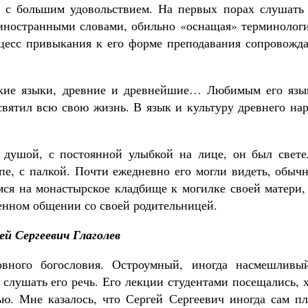
 с большим удовольствием. На первых порах слушать 
иностранными словами, обильно «оснащая» терминологи
цесс привыкания к его форме преподавания сопровожда
ские языки, древние и древнейшие… Любимым его язы
святил всю свою жизнь. В язык и культуру древнего на
 душой, с постоянной улыбкой на лице, он был свете
е, с палкой. Почти ежедневно его могли видеть, обычн
ся на монастырское кладбище к могилке своей матери, 
енном общении со своей родительницей.
ей Сергеевич Глаголев
овного богословия. Остроумный, иногда насмешливы
 слушать его речь. Его лекции студентами посещались, 
ью. Мне казалось, что Сергей Сергеевич иногда сам пл