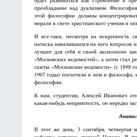
будет развиваться как стремление к п
преобладание над дуализмом. Философия
этой философии должны концентрироват
морали в свете христианского учения и оп
И все-таки, несмотря на искренность 
натиска навалившихся на него вопросов и
лучшее для себя и своей аксиологии зан
«Московских ведомостей», а затем стал 
газеты «Московские ведомости» (с 1898 г
1907 годы) поглотили в нем и философа, 
философии.
К нам, студентам, Алексей Иванович отн
какая-нибудь неприятность, он нередко заст
Анатол
В этот же день, 3 сентября, четвертая
кафедры истории древней Церкви. В пр