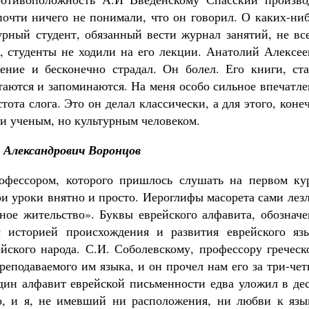
очти ничего не понимали, что он говорил. О каких-ниб
урный студент, обязанный вести журнал занятий, не вс
о, студенты не ходили на его лекции. Анатолий Алексе
ение и бесконечно страдал. Он болел. Его книги, ста
таются и запоминаются. На меня особо сильное впечатл
ота слога. Это он делал классически, а для этого, коне
и ученым, но культурным человеком.
 Александрович Воронцов
офессором, которого пришлось слушать на первом кур
ои уроки внятно и просто. Иероглифы масорета сами лез
нное жительство». Буквы еврейского алфавита, обознач
 историей происхождения и развития еврейского язы
йского народа. С.И. Соболевскому, профессору греческ
реподаваемого им языка, и он прочел нам его за три-че
дин алфавит еврейской письменности едва уложил в дес
но, и я, не имевший ни расположения, ни любви к язы