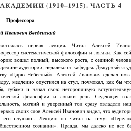
АДЕМИИ (1910–1915). ЧАСТЬ 4
Профессора
ей Иванович Введенский
остоялась первая лекция. Читал Алексей Ивано
рофессор систематической философии и логики. Как сей
торию вошел полный, высокого роста, с сединой челове
средине аудитории, недалеко от кафедры. Дежурный сту
тву «Царю Небесный». Алексей Иванович сделал покл
дру, медленно опустился на стул, почмокал, как бы чт
бя, губами и начал свою неторопливую вступительну
атической философии и логики речь. Седеющая голо
ельность, мягкий и уверенный тон сразу овладели на
ервых своих слов Алексей Иванович видел, что аудитор
то его слушают. Лекцию он читал на тему: «Перело
бщественном сознании». Правда, мы далеко не все б