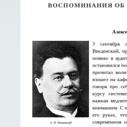
ВОСПОМИНАНИЯ ОБ АК
Алекс
3 сентября с
Введенский, п
помню: в ауди
остановился по
прочитал моли
взошел на кафе
говоря про се
курсу систем
важная медлит
вниманием. С п
его руках, ч
современном о
А. И. Введенский