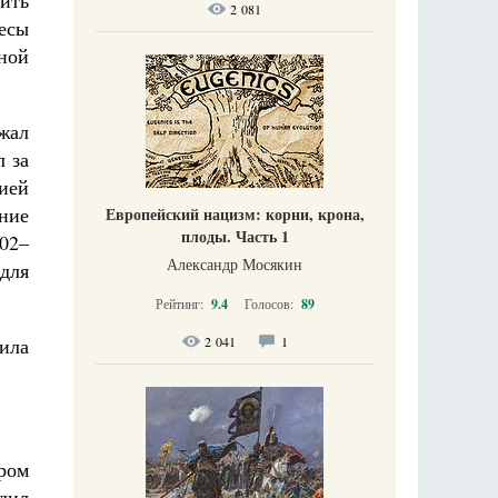
ить
2 081
есы
ной
жал
л за
ией
ание
Европейский нацизм: корни, крона,
плоды. Часть 1
902–
Александр Мосякин
 для
Рейтинг:
9.4
Голосов:
89
ила
2 041
1
ром
дил