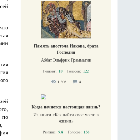
всей
что
тая
мин
Память апостола Иакова, брата
Господня
Аббат Эльфрик Грамматик
ния
игия
Рейтинг:
10
Голосов:
122
ого
1 306
4
ией
Когда начнется настоящая жизнь?
го,
Из книги «Как найти свое место в
 по
жизни​»
, –
фия
Рейтинг:
9.8
Голосов:
136