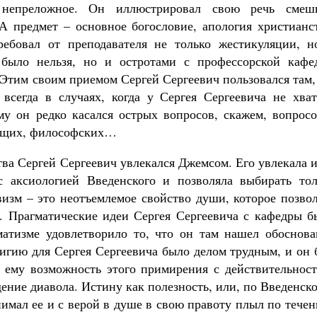
 непреложное. Он иллюстрировал свою речь смеш
 предмет – основное богословие, апология христианст
ебовал от преподавателя не только жестикуляции, н
 было нельзя, но и остротами с профессорской кафе
 Этим своим приемом Сергей Сергеевич пользовался там,
 всегда в случаях, когда у Сергея Сергеевича не хват
му он редко касался острых вопросов, скажем, вопросо
общих, философских…
ва Сер­гей Сергеевич увлекался Джемсом. Его увлекала 
 с аксиологией Введенского и позволяла выбирать тол
изм – это неотъемлемое свойство души, которое позвол
. Прагматические идеи Сергея Сергеевича с кафедры б
матизме удовлетворило то, что он там нашел обоснова
лигию для Сергея Сергеевича было делом трудным, и он
л ему возможность этого примирения с действительност
дение диавола. Истину как полезность, или, по Введенск
нимал ее и с верой в душе в свою правоту плыл по тече