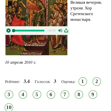
Великая вечерня,
утреня. Хор
Сретенского
монастыря.
130:10
10 апреля 2010 г.
3.4
3
1
2
Рейтинг:
Голосов:
Оценка:
3
4
5
6
7
8
9
10