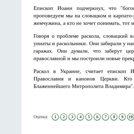
Епископ Иоанн подчеркнул, что "бого
проповедуем мы на словацком и карпато-
жемчужина, а кто не хочет понимать, тот и
Говоря о проблеме раскола, словацкий в
униаты и раскольники. Они забирали у на
гаражах. Они думали, что заберут це
православной и мы построили новые прек
Раскол в Украине, считает епископ И
Православия и канонов Церкви. Кто
Блаженнейшего Митрополита Владимира"
Оценка:
1
2
3
4
5
6
7
8
9
10