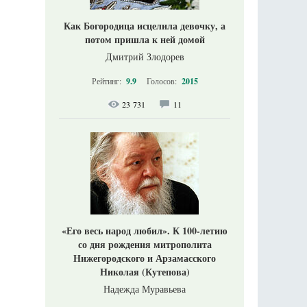
Как Богородица исцелила девочку, а
потом пришла к ней домой
Дмитрий Злодорев
Рейтинг:
9.9
Голосов:
2015
23 731
11
«Его весь народ любил». К 100-летию
со дня рождения митрополита
Нижегородского и Арзамасского
Николая (Кутепова)
Надежда Муравьева