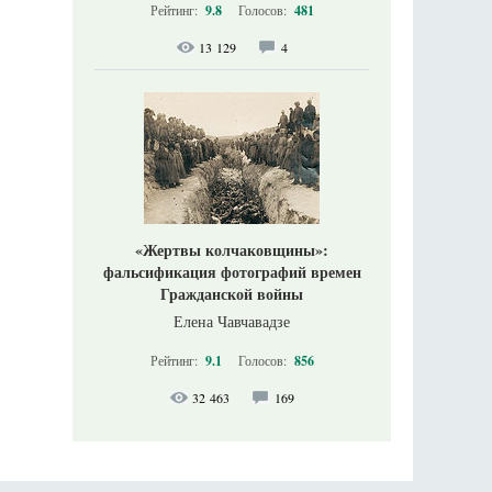
Рейтинг:
9.8
Голосов:
481
13 129
4
«Жертвы колчаковщины»:
фальсификация фотографий времен
Гражданской войны
Елена Чавчавадзе
Рейтинг:
9.1
Голосов:
856
32 463
169