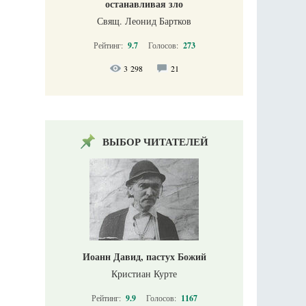
останавливая зло
Свящ. Леонид Бартков
Рейтинг:
9.7
Голосов:
273
3 298
21
ВЫБОР ЧИТАТЕЛЕЙ
Иоанн Давид, пастух Божий
Кристиан Курте
Рейтинг:
9.9
Голосов:
1167