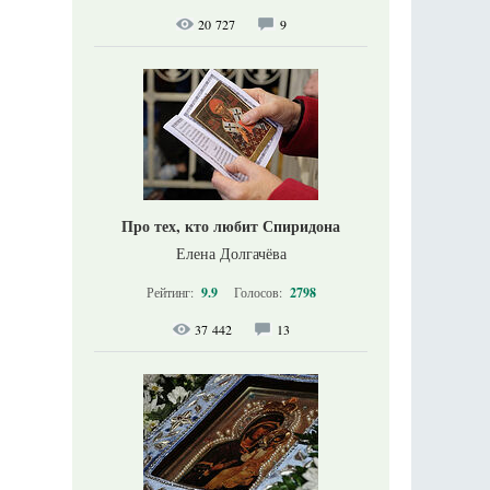
20 727
9
Про тех, кто любит Спиридона
Елена Долгачёва
Рейтинг:
9.9
Голосов:
2798
37 442
13