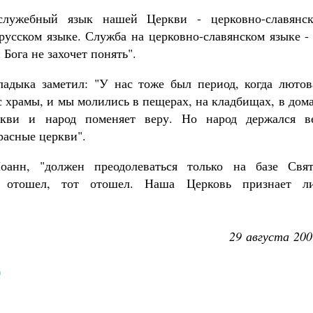
служебный язык нашей Церкви - церковно-славянск
русском языке. Служба на церковно-славянском языке -
 Бога не захочет понять".
ладыка заметил: "У нас тоже был период, когда лютов
с храмы, и мы молились в пещерах, на кладбищах, в дом
ркви и народ поменяет веру. Но народ держался в
расные церкви".
оанн, "должен преодолеваться только на базе Свят
 отошел, тот отошел. Наша Церковь признает л
.
29 августа 200