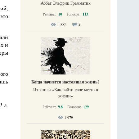
Аббат Эльфрик Грамматик
ий,
Рейтинг:
10
Голосов:
113
 это
1 227
4
али
ах и
еры
ого
ишь
Когда начнется настоящая жизнь?
Из книги «Как найти свое место в
жизни​»
1 г.
Рейтинг:
9.8
Голосов:
129
1 979