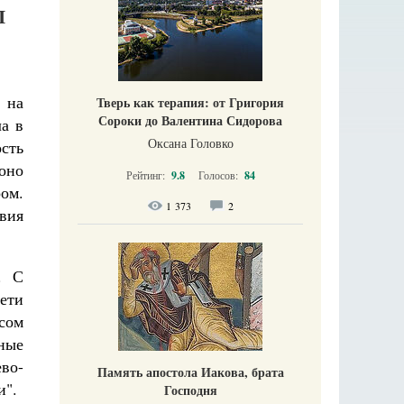
П
 на
Тверь как терапия: от Григория
Сороки до Валентина Сидорова
а в
Оксана Головко
сть
оно
Рейтинг:
9.8
Голосов:
84
ом.
1 373
2
вия
. С
ети
сом
ные
во-
Память апостола Иакова, брата
и".
Господня