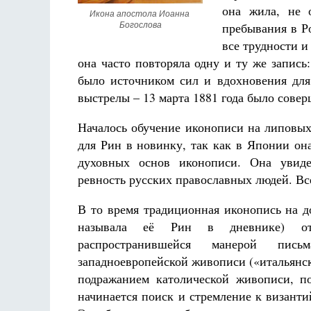
она жила, не о
Икона апостола Иоанна 
пребывания в Р
Богослова
все трудности 
она часто повторяла одну и ту же запись
было источником сил и вдохновения для
выстрелы – 13 марта 1881 года было совер
Началось обучение иконописи на липовых
для Рин в новинку, так как в Японии он
духовных основ иконописи. Она увиде
ревность русских православных людей. Вс
В то время традиционная иконопись на до
называла её Рин в дневнике) от
распространившейся манерой пис
западноевропейской живописи («итальянс
подражанием католической живописи, п
начинается поиск и стремление к византи