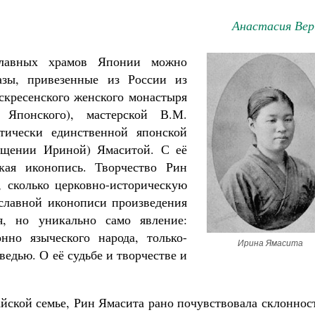
Анастасия Вер
славных храмов Японии можно
азы, привезенные из России из
скресенского женского монастыря
Японского), мастерской В.М.
тически единственной японской
ещении Ириной) Ямаситой. С её
кая иконопись. Творчество Рин
, сколько церковно-историческую
ославной иконописи произведения
, но уникально само явление:
но языческого народа, только-
Ирина Ямасита
едью. О её судьбе и творчестве и
айской семье, Рин Ямасита рано почувствовала склоннос