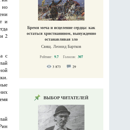
, но
ени
т и
Бремя меча и исцеление сердца: как
гда
остаться христианином, вынужденно
ии 2
останавливая зло
Свящ. Леонид Бартков
а с
Рейтинг:
9.7
Голосов:
307
лай
3 873
29
ной
ыки.
ные
 них
ВЫБОР ЧИТАТЕЛЕЙ
емя
лай
Рин