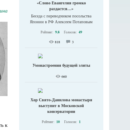
«Слово Евангелия громко
раздастся…»
ина
Беседа с переводчиком посольства
Японии в РФ Алексеем Потаповым
Рейтинг:
9.8
Голосов:
49
818
3
Умонастроения будущей элиты
660
Хор Свято-Данилова монастыря
выступит в Московской
консерватории
Рейтинг:
10
Голосов:
1
ть к