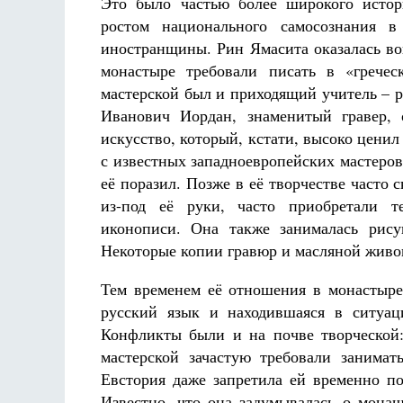
Это было частью более широкого истори
ростом национального самосознания в
иностранщины. Рин Ямасита оказалась во
монастыре требовали писать в «гречес
мастерской был и приходящий учитель – 
Иванович Иордан, знаменитый гравер, 
искусство, который, кстати, высоко ценил
с известных западноевропейских мастеров
её поразил. Позже в её творчестве часто
из-под её руки, часто приобретали т
иконописи. Она также занималась рису
Некоторые копии гравюр и масляной живоп
Тем временем её отношения в монастыре 
русский язык и находившаяся в ситуац
Конфликты были и на почве творческой
мастерской зачастую требовали занима
Евстория даже запретила ей временно п
Известно, что она задумывалась о мона