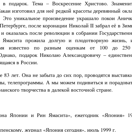
у в подарок. Тема – Воскресение Христово. Знамени
акаи изготовил для неё редкой красоты деревянный окл
. Это уникальное произведение украшало покои Аничк
Петербурге, после коронации Николай II забрал её в Зи
 и оказалась после революции в собрании Государствен
 Ямасита прожила долгую и плодотворную жизнь, 
емя известно по разным оценкам от 100 до 250
Однако, подарок Николаю Александровичу – единствен
дящаяся в России.
е 83 лет. Она не забыта до сих пор, проводятся выставк
ьмы, телепрограммы. А мы можем подивиться и порадова
анского творчества в далекой восточной стране.
она Японии и Рин Ямасита», ежегодник «Япония» 19
пенскому, журнал «Япония сегодня», июль 1999 г.