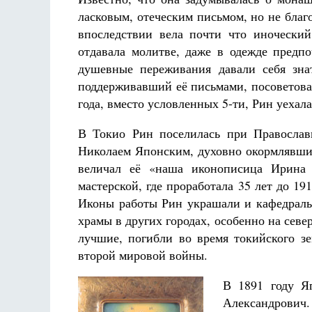
ласковым, отеческим письмом, но не благо
впоследствии вела почти что иноческий
отдавала молитве, даже в одежде предп
душевные переживания давали себя зна
поддерживавший её письмами, посоветовал
года, вместо условленных 5-ти, Рин уехал
В Токио Рин поселилась при Православ
Николаем Японским, духовно окормлявши
величал её «наша иконописица Ирина 
мастерской, где проработала 35 лет до 19
Иконы работы Рин украшали и кафедраль
храмы в других городах, особенно на севе
лучшие, погибли во время токийского зе
второй мировой войны.
В 1891 году Я
Александрович