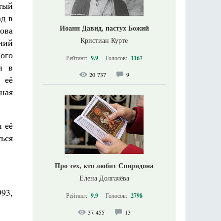
тый
ад в
Иоанн Давид, пастух Божий
ова
Кристиан Курте
мний
ного
Рейтинг:
9.9
Голосов:
1167
и в
20 737
9
 её
ная
и её
ться
Про тех, кто любит Спиридона
Елена Долгачёва
93,
Рейтинг:
9.9
Голосов:
2798
37 455
13