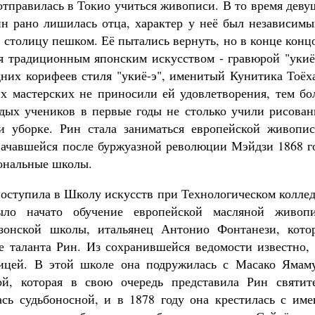
отправилась в Токио учиться живописи. В то время дев
ин рано лишилась отца, характер у неё был независимы
 столицу пешком. Её пытались вернуть, но в конце конц
ся традиционным японским искусством - гравюрой "укиё
дних корифеев стиля "укиё-э", именитый Кунитика Тоёх
х мастерских не приносили ей удовлетворения, тем бол
ых учеников в первые годы не столько учили рисован
и уборке. Рин стала заниматься европейской живопис
 начавшейся после буржуазной революции Мэйдзи 1868 г
иональные школы.
поступила в Школу искусств при Технологическом колле
о начато обучение европейской масляной живопи
зонской школы, итальянец Антонио Фонтанези, кото
 таланта Рин. Из сохранившейся ведомости известно, 
ицей. В этой школе она подружилась с Масако Ямаму
й, которая в свою очередь представила Рин святит
сь судьбоносной, и в 1878 году она крестилась с име