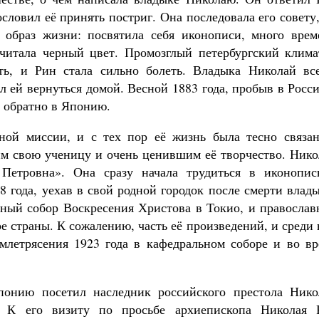
словил её принять постриг. Она последовала его совету
 образ жизни: посвятила себя иконописи, много врем
очитала черный цвет. Промозглый петербургский клима
ть, и Рин стала сильно болеть. Владыка Николай все
 ей вернуться домой. Весной 1883 года, пробыв в Росс
а обратно в Японию.
ной миссии, и с тех пор её жизнь была тесно связан
м свою ученицу и очень ценившим её творчество. Нико
Петровна». Она сразу начала трудиться в иконопис
18 года, уехав в свой родной городок после смерти влад
ный собор Воскресения Христова в Токио, и православ
ре страны. К сожалению, часть её произведений, и среди
млетрясения 1923 года в кафедральном соборе и во вр
понию посетил наследник российского престола Нико
. К его визиту по просьбе архиепископа Николая 