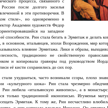
ческого процесса, связанного с
 России после долгого засилья
влеченной в эти противоречия. В
ком стиле», но одновременно в
ректор Академии художеств Федор
ориентировавшийся на западное
 её способности. Рин стала бегать в Эрмитаж и делать к
, в основном, итальянцев, эпохи Возрождения, мир кот
 сказывалось влияние Эрмитажа. Лики и образы, выходи
елесность, традиционно не свойственную православ
нком и копировала гравюры под руководством Иорда
иси её кисти сохранились до сих пор.
стали ухудшаться, часто возникали ссоры, плохо знав
ии «культурного шока» Рин стала чрезмерно обидчив
: Рин любила «итальянскую живопись», а в монастырс
ться только традиционной иконописью. Игуменья мату
осещать Эрмитаж. К тому же, Рин несчастливо влюбила
шестве, о чем написала владыке Николаю. Он ответил 