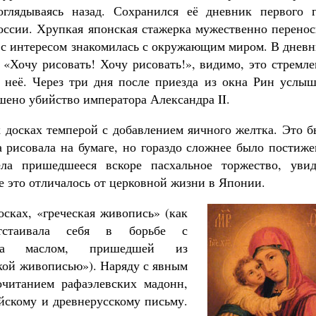
глядываясь назад. Сохранился её дневник первого г
оссии. Хрупкая японская стажерка мужественно перенос
и с интересом знакомилась с окружающим миром. В днев
: «Хочу рисовать! Хочу рисовать!», видимо, это стремл
 неё. Через три дня после приезда из окна Рин услыш
шено убийство императора Александра II.
 досках темперой с добавлением яичного желтка. Это б
а рисовала на бумаге, но гораздо сложнее было постиж
ла пришедшееся вскоре пасхальное торжество, увид
е это отличалось от церковной жизни в Японии.
сках, «греческая живопись» (как
стаивала себя в борьбе с
ьма маслом, пришедшей из
кой живописью»). Наряду с явным
очитанием рафаэлевских мадонн,
йскому и древнерусскому письму.