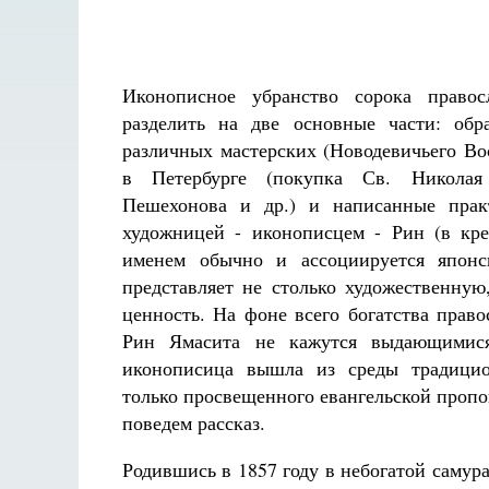
Иконописное убранство сорока право
разделить на две основные части: обр
различных мастерских (Новодевичьего Во
в Петербурге (покупка Св. Николая 
Пешехонова и др.) и написанные прак
художницей - иконописцем - Рин (в кр
именем обычно и ассоциируется японс
представляет не столько художественную
ценность. На фоне всего богатства прав
Рин Ямасита не кажутся выдающимися
иконописица вышла из среды традицион
только просвещенного евангельской пропов
поведем рассказ.
Родившись в 1857 году в небогатой самур