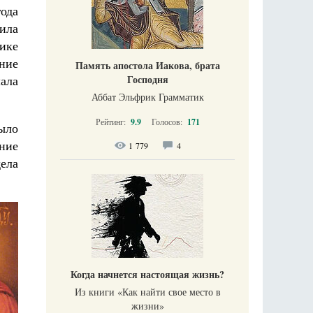
ода
ила
нике
ение
Память апостола Иакова, брата
ала
Господня
Аббат Эльфрик Грамматик
Рейтинг:
9.9
Голосов:
171
ыло
ение
1 779
4
ела
Когда начнется настоящая жизнь?
Из книги «Как найти свое место в
жизни​»