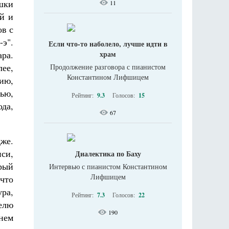
ушки
11
й и
ов с
-э".
Если что-то наболело, лучше идти в
ара.
храм
ее,
Продолжение разговора с пианистом
Константином Лифшицем
ию,
ью,
Рейтинг:
9.3
Голосов:
15
ода,
67
дже.
си,
Диалектика по Баху
рый
Интервью с пианистом Константином
Лифшицем
что
ра,
Рейтинг:
7.3
Голосов:
22
елю
190
нем