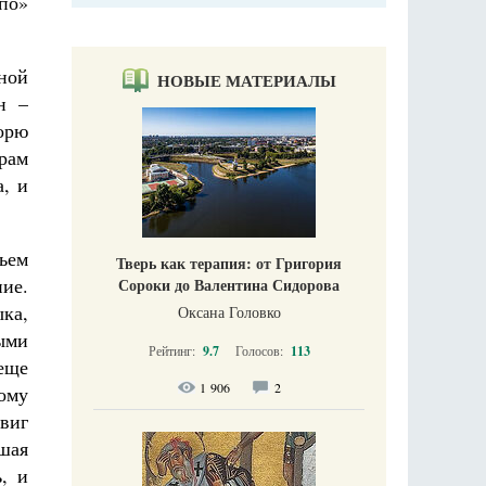
по»
ной
НОВЫЕ МАТЕРИАЛЫ
н –
морю
храм
а, и
ьем
Тверь как терапия: от Григория
ие.
Сороки до Валентина Сидорова
ыка,
Оксана Головко
ыми
Рейтинг:
9.7
Голосов:
113
еще
1 906
2
ому
виг
шая
, и