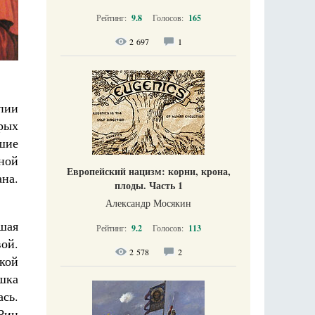
Рейтинг:
9.8
Голосов:
165
2 697
1
опии
орых
вшие
ной
Европейский нацизм: корни, крона,
на.
плоды. Часть 1
Александр Мосякин
шая
Рейтинг:
9.2
Голосов:
113
ой.
2 578
2
кой
шка
сь.
Рин