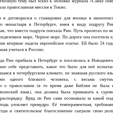
игиозную тему был эскиз к обложке журнала «Сэйкё сим
ала православная миссия в Токио.
и и договорился о стажировке для японки в иконопис
ого монастыря в Петербурге, имея в виду подругу Ри
ак, что вместо подруги поехала Рин. Путь пролегал по 
редиземное море, Черное море. По дороге она посетила 
ии впервые надела европейское платье. Ей было 24 год
шая учиться в Россию.
ода Рин прибыла в Петербург и поселилась в Новодевич
но себе представить, какое это было для неё испытан
аяся в петербургском климате, не знавшая русского яз
и одного близкого человека, с весьма смутн
ми о православии (в то время даже Библия не была 
японский язык), она должна была привыкать к суров
распорядку. Вряд ли Рин сама осознавала за какой под
сподь уловляет премудро. Её темпераментная, требовав
тура и святительское благословение сыграли свою роль