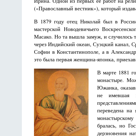
Ирина. Одной из первых ее работ на рел
(«Православный вестник»), который издав
В 1879 году отец Николай был в Росси
мастерской Новодевичьего Воскресенск
Масако. Но та вышла замуж, и случилось т
через Индийский океан, Суэцкий канал, С
Софии в Константинополе, а в Александр
это была первая женщина-японка, приехав
В марте 1881 г
монастыре. Мож
Южанка, оказавш
не имевшая н
представления
переведена на 
монастырскому 
бралась, но Го
дерзновения на