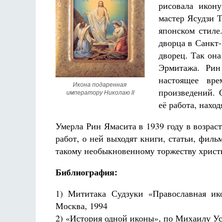
рисовала икон
мастер Ясудзи Т
японском стиле
дворца в Санкт-
дворец. Так она
Эрмитажа. Рин
настоящее вр
Икона подаренная 
произведений. 
императору Николаю II
её работа, нахо
Умерла Рин Ямасита в 1939 году в возраст
работ, о ней выходят книги, статьи, фил
такому необыкновенному торжеству христи
Библиография:
1) Мититака Судзуки «Православная ик
Москва, 1994
2) «История одной иконы», по Михаилу Ус