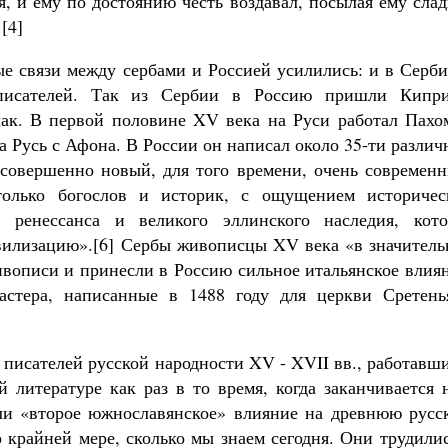
я, и ему по достоянию честь воздавал, посылая ему сла
[4]
ые связи между сербами и Россией усилились: и в Серб
писателей. Так из Сербии в Россию пришли Кипри
ак. В первой половине XV века на Руси работал Пахо
 Русь с Афона. В России он написал около 35-ти разли
совершенно новый, для того времени, очень современн
только богослов и историк, с ощущением историчес
ренессанса и великого эллинского наследия, кото
вилизацию».[6] Сербы живописцы XV века «в значитель
ивописи и принесли в Россию сильное итальянское влия
астера, написанные в 1488 году для церкви Сретень
писателей русской народности XV - XVII вв., работавш
й литературе как раз в то время, когда заканчивается
или «второе южнославянское» влияние на древнюю русс
о крайней мере, сколько мы знаем сегодня. Они трудили