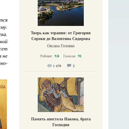
тся
му.
Тверь как терапия: от Григория
ека.
Сороки до Валентина Сидорова
ной
Оксана Головко
жет
м не
Рейтинг:
9.8
Голосов:
91
но-
1 478
2
Память апостола Иакова, брата
Господня