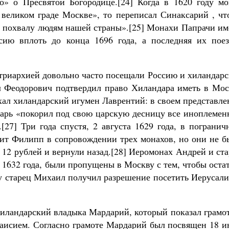
о» о Пресвятой Богородице.[24] Когда в 1620 году мо
великом граде Москве», то переписал Синаксарий , чт
 и похвалу людям нашей страны».[25] Монахи Папрачи и
сию вплоть до конца 1696 года, а последняя их поез
триархией довольно часто посещали Россию и хиландарс
л Феодорович подтвердил право Хиландара иметь в Мос
ехал хиландарский игумен Лаврентий: в своем представл
 царь «покорил под свою царскую десницу все иноплеме
[27] Три года спустя, 2 августа 1629 года, в пограни
ит Филипп в сопровождении трех монахов, но они не б
12 рублей и вернули назад.[28] Иеромонах Андрей и ст
1632 года, были пропущены в Москву с тем, чтобы оста
ду старец Михаил получил разрешение посетить Иерусал
хиландарский владыка Мардарий, который показал грамо
аисием. Согласно грамоте Мардарий был посвящен 18 и