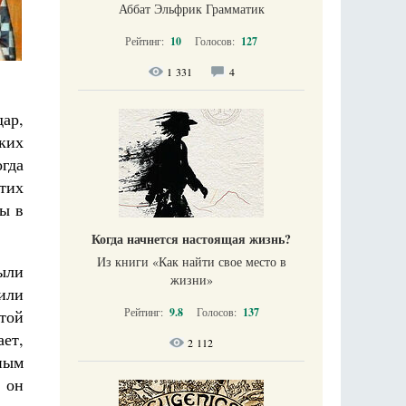
Аббат Эльфрик Грамматик
Рейтинг:
10
Голосов:
127
1 331
4
ар,
ких
огда
тих
ры в
Когда начнется настоящая жизнь?
Из книги «Как найти свое место в
были
жизни​»
или
Рейтинг:
9.8
Голосов:
137
той
ает,
2 112
ным
 он