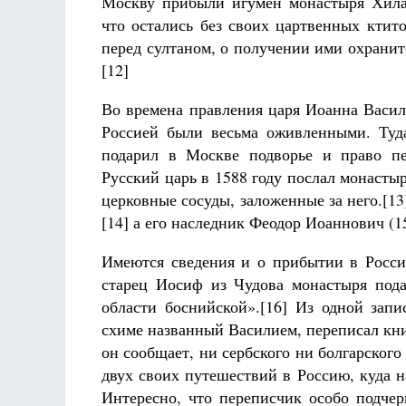
Москву прибыли игумен монастыря Хила
что остались без своих цартвенных ктит
перед султаном, о получении ими охранит
[12]
Во времена правления царя Иоанна Василь
Россией были весьма оживленными. Туд
подарил в Москве подворье и право пе
Русский царь в 1588 году послал монасты
церковные сосуды, заложенные за него.[
[14] а его наследник Феодор Иоаннович (
Имеются сведения и о прибытии в Росси
старец Иосиф из Чудова монастыря пода
области боснийской».[16] Из одной запи
схиме названный Василием, переписал кни
он сообщает, ни сербского ни болгарского
двух своих путешествий в Россию, куда н
Интересно, что переписчик особо подчер