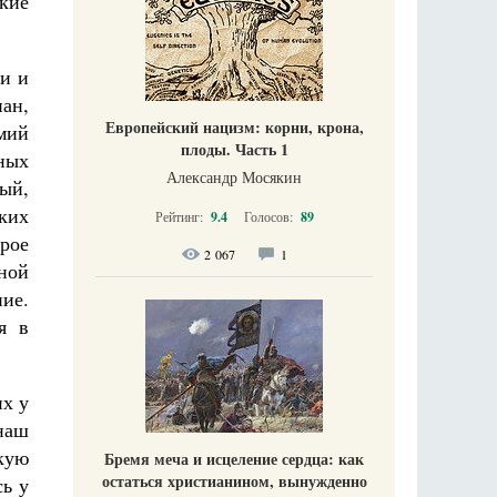
дкие
ии и
ан,
Европейский нацизм: корни, крона,
мий
плоды. Часть 1
чных
Александр Мосякин
ый,
ких
Рейтинг:
9.4
Голосов:
89
рое
2 067
1
ной
ние.
я в
их у
 наш
кую
Бремя меча и исцеление сердца: как
остаться христианином, вынужденно
сь у