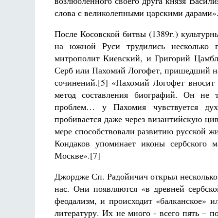
возлюбленного своего друга князя Васили
слова с великолепными царскими дарами».
После Косовской битвы (1389г.) культурн
на южной Руси трудились несколько 
митрополит Киевский, и Григорий Цамбл
Серб или Пахомий Логофет, пришедший на
сочинений.[5] «Пахомий Логофет вносит 
метод составления биографий. Он не 
проблем… у Пахомия чувствуется дух 
пробивается даже через византийскую ци
мере способствовали развитию русской ж
Кондаков упоминает иконы сербского м
Москве».[7]
Джордже Сп. Радойичич открыл несколько 
нас. Они появляются «в древней сербско
феодализм, и происходит «балканское» 
литературу. Их не много - всего пять – п