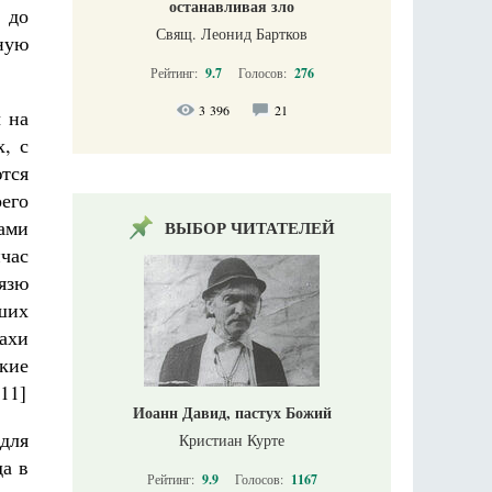
останавливая зло
 до
Свящ. Леонид Бартков
тную
Рейтинг:
9.7
Голосов:
276
3 396
21
 на
х, с
тся
оего
ами
ВЫБОР ЧИТАТЕЛЕЙ
час
нязю
ших
ахи
кие
11]
Иоанн Давид, пастух Божий
для
Кристиан Курте
да в
Рейтинг:
9.9
Голосов:
1167