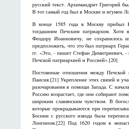
русский текст. Архимандрит Григорий был
В тот самый год был в Москве и игумен Ло
В конце 1585 года в Москву прибыл К
тогдашним Печским патриархом. Хотя в
Феодору Иоанновичу, не сохранилось им
предположить, что это был патриарх Гера
гг. «Это, - пишет Стефан Димитриевич, 
Печской патриархией и Россией».[20]
Постоянные отношения между Печской п
Паисия.[21] Укрепление этих связей и у
разочарования в помощи Запада. С начал
Россию возрастает, где они собирают по
широким славянским чувством. В богос
которые прокрадываются при переписыван
Боснии с русского извода была перепис
Лонгином.[22] Под 1620 годом в монас