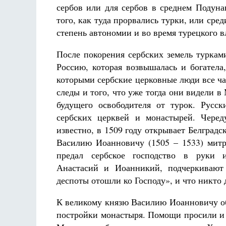
сербов или для сербов в среднем Подуна
того, как туда прорвались турки, или сре
степень автономии и во время турецкого в
После покорения сербских земель турка
Россию, которая возвышалась и богатела
которыми сербские церковные люди все ч
следы и того, что уже тогда они видели в
будущего освободителя от турок. Русс
сербских церквей и монастырей. Черед
известно, в 1509 году открывает Белград
Василию Иоанновичу (1505 – 1533) митр
предал сербское господство в руки и
Анастасий и Иоанникий, подчеркивают 
деспоты отошли ко Господу», и что никто
К великому князю Василию Иоанновичу о
постройки монастыря. Помощи просили и м