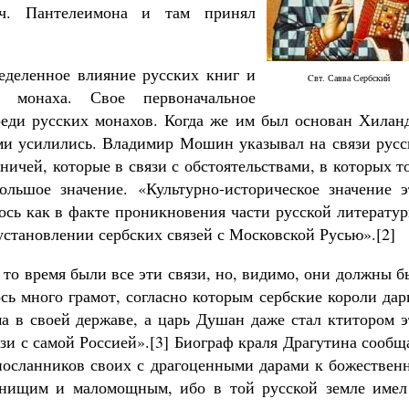
ч. Пантелеимона и там принял
еделенное влияние русских книг и
Cвт. Савва Сербский
о монаха. Свое первоначальное
еди русских монахов. Когда же им был основан Хиланд
ми усилились. Владимир Мошин указывал на связи русс
ичей, которые в связи с обстоятельствами, в которых т
ольшое значение. «Культурно-историческое значение э
ось как в факте проникновения части русской литерату
 установлении сербских связей с Московской Русью».[2]
 то время были все эти связи, но, видимо, они должны 
ь много грамот, согласно которым сербские короли дар
а в своей державе, а царь Душан даже стал ктитором э
зи с самой Россией».[3] Биограф краля Драгутина сообщ
 посланников своих с драгоценными дарами к божествен
нищим и маломощным, ибо в той русской земле имел