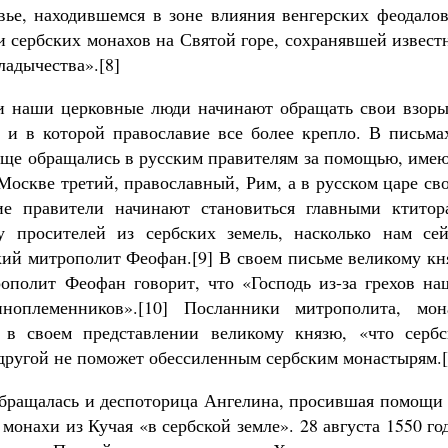
вье, находившемся в зоне влияния венгерских феодалов
ди сербских монахов на Святой горе, сохранявшей извес
ладычества».[8]
ми наши церковные люди начинают обращать свои взоры
, и в которой православие все более крепло. В письма
аще обращались в русским правителям за помощью, имею
 Москве третий, православный, Рим, а в русском царе св
кие правители начинают становиться главными ктитор
у просителей из сербских земель, насколько нам сей
ский митрополит Феофан.[9] В своем письме великому к
ополит Феофан говорит, что «Господь из-за грехов на
ноплеменников».[10] Посланники митрополита, мон
в своем представлении великому князю, «что сербс
 другой не поможет обессиленным сербским монастырям.[
бращалась и деспоторица Ангелина, просившая помощи 
онахи из Кучая «в сербской земле». 28 августа 1550 го