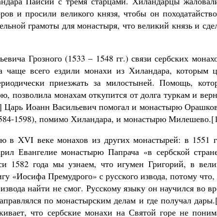
ндара Паисий с тремя старцами. Хиландарцы жаловали
оров и просили великого князя, чтобы он походатайств
ельной грамоты для монастыря, что великий князь и сде
евича Грозного (1533 – 1548 гг.) связи сербских монах
а чаще всего ездили монахи из Хиландара, которым ц
риодически приезжать за милостыней. Помощь, кото
рю, позволила монахам откупится от долга туркам и вер
13] Царь Иоанн Васильевич помогал и монастырю Орашко
1584-1598), помимо Хиландара, и монастырю Милешево.[
ю в XVI веке монахов из других монастырей: в 1551 г
рил Евангелие монастырю Папрача «в сербской стране
си 1582 года мы узнаем, что игумен Григорий, в вели
гу «Иосифа Премудрого» с русского извода, потому что,
 извода найти не смог. Русскому языку он научился во в
аправлялся по монастырским делам и где получал дары.
кивает, что сербские монахи на Святой горе не поним