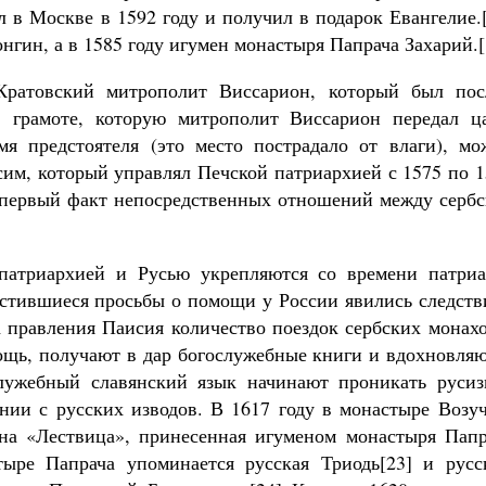
 в Москве в 1592 году и получил в подарок Евангелие.
нгин, а в 1585 году игумен монастыря Папрача Захарий.[
ратовский митрополит Виссарион, который был пос
 грамоте, которую митрополит Виссарион передал ц
я предстоятеля (это место пострадало от влаги), мо
сим, который управлял Печской патриархией с 1575 по 
- первый факт непосредственных отношений между сербс
атриархией и Русью укрепляются со времени патриа
частившиеся просьбы о помощи у России явились следст
а правления Паисия количество поездок сербских монах
мощь, получают в дар богослужебные книги и вдохновля
лужебный славянский язык начинают проникать русиз
ии с русских изводов. В 1617 году в монастыре Возуч
ана «Лествица», принесенная игуменом монастыря Папр
тыре Папрача упоминается русская Триодь[23] и русс