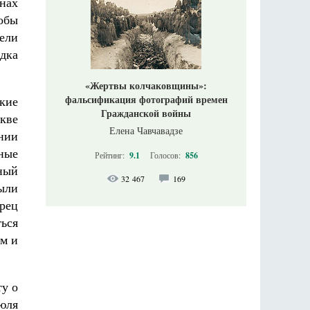
нах
обы
мели
дка
«Жертвы колчаковщины»:
фальсификация фотографий времен
кие
Гражданской войны
кве
Елена Чавчавадзе
ении
нные
Рейтинг:
9.1
Голосов:
856
чный
32 467
169
ыли
арец
ться
им и
ту о
юля