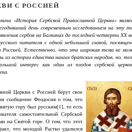
КВИ С РОССИЕЙ
евича «История Сербской Православной Церкви» являе
годняшний день современным исследованием на эту те
вления сербов на Балканах до последней четверти XX в
усского читателя с одной небольшой главой, посвящен
 в Россией. Естественно, что эта широкая тема не мо
ть из истории единства наших братских народов, но, те
льшой интерес как один из плодов сербской церков
ека.
вной Церкви с Россией берут свое
ли сообщение Феодосия о том, что
вятую гору был русским[1], то есть
ователя самостоятельной Сербской
и на Святой горе. О том, что этот
акт, что молодой Растко удалился