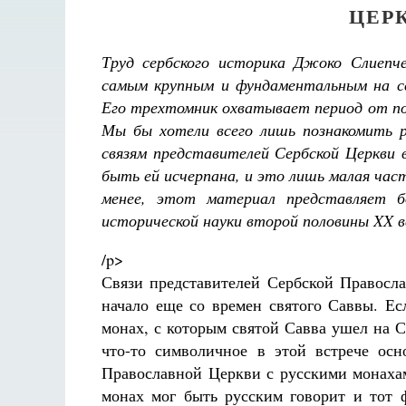
ЦЕР
Труд сербского историка Джоко Слиепч
самым крупным и фундаментальным на се
Его трехтомник охватывает период от поя
Мы бы хотели всего лишь познакомить р
связям представителей Сербской Церкви
быть ей исчерпана, и это лишь малая час
менее, этот материал представляет бо
исторической науки второй половины XX в
/p>
Связи представителей Сербской Правосла
начало еще со времен святого Саввы. Ес
монах, с которым святой Савва ушел на С
что-то символичное в этой встрече осн
Православной Церкви с русскими монахам
монах мог быть русским говорит и тот ф