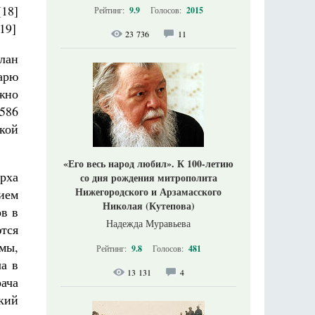
[18]
Рейтинг:
9.9
Голосов:
2015
19]
23 736
11
лан
арю
жно
1586
кой
«Его весь народ любил». К 100-летию
рха
со дня рождения митрополита
Нижегородского и Арзамасского
вием
Николая (Кутепова)
ов в
Надежда Муравьева
ются
мы,
Рейтинг:
9.8
Голосов:
481
а в
13 131
4
ача
кий