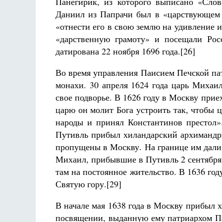
Панегирик, из которого выписано «Слов
Даниил из Папрачи был в «царствующем 
«отнести его в свою землю на удивление
«дарственную грамоту» и посещали Рос
датирована 22 ноября 1696 года.[26]
Во время управления Паисием Печской па
монахи. 30 апреля 1624 года царь Михаи
свое подворье. В 1626 году в Москву при
царю он молит Бога устроить так, чтобы
народы и принял Константинов престол».
Путивль прибыл хиландарский архимандр
пропущены в Москву. На границе им дали 
Михаил, прибывшие в Путивль 2 сентября 
там на постоянное жительство. В 1636 го
Святую гору.[29]
В начале мая 1638 года в Москву прибыл 
посвящении, выданную ему патриархом П