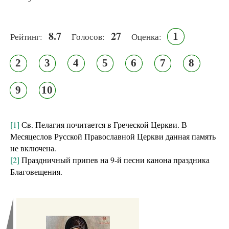
8.7
27
1
Рейтинг:
Голосов:
Оценка:
2
3
4
5
6
7
8
9
10
[1]
Св. Пелагия почитается в Греческой Церкви. В
Месяцеслов Русской Православной Церкви данная память
не включена.
[2]
Праздничный припев на 9-й песни канона праздника
Благовещения.