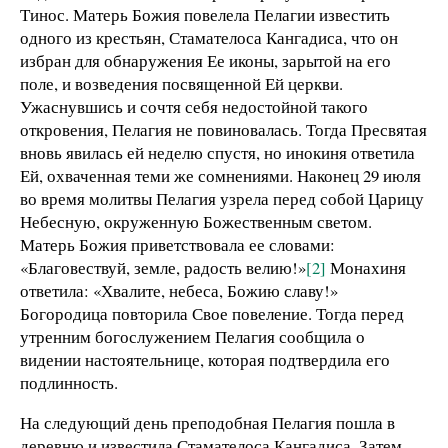
Тинос. Матерь Божия повелела Пелагии известить
одного из крестьян, Стамателоса Кангадиса, что он
избран для обнаружения Ее иконы, зарытой на его
поле, и возведения посвященной Ей церкви.
Ужаснувшись и сочтя себя недостойной такого
откровения, Пелагия не повиновалась. Тогда Пресвятая
вновь явилась ей неделю спустя, но инокиня ответила
Ей, охваченная теми же сомнениями. Наконец 29 июля
во время молитвы Пелагия узрела перед собой Царицу
Небесную, окруженную Божественным светом.
Матерь Божия приветствовала ее словами:
«Благовествуй, земле, радость велию!»
[2]
Монахиня
ответила: «Хвалите, небеса, Божию славу!»
Богородица повторила Свое повеление. Тогда перед
утренним богослужением Пелагия сообщила о
видении настоятельнице, которая подтвердила его
подлинность.
На следующий день преподобная Пелагия пошла в
деревню и известила Стамателоса Кангадиса. Затем