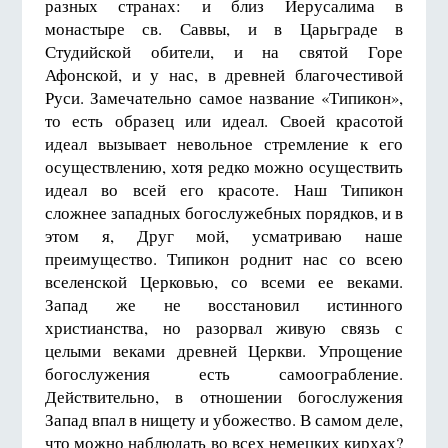
разных странах: и близ Иерусалима в
монастыре св. Саввы, и в Царьграде в
Студийской обители, и на святой Горе
Афонской, и у нас, в древней благочестивой
Руси. Замечательно самое название «Типикон»,
то есть образец или идеал. Своей красотой
идеал вызывает невольное стремление к его
осуществлению, хотя редко можно осуществить
идеал во всей его красоте. Наш Типикон
сложнее западных богослужебных порядков, и в
этом я, Друг мой, усматриваю наше
преимущество. Типикон роднит нас со всею
вселенской Церковью, со всеми ее веками.
Запад же не восстановил истинного
христианства, но разорвал живую связь с
целыми веками древней Церкви. Упрощение
богослужения есть самоограбление.
Действительно, в отношении богослужения
Запад впал в нищету и убожество. В самом деле,
что можно наблюдать во всех немецких кирхах?