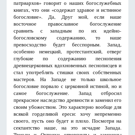
патриархов» говорит о наших богослужебных
книгах, что они «содержат здравое и истинное
богословие». Да, Друг мой, если наше
восточное православное богослужение
сравнить с западным по их идейно-
богословскому содержанию, то наше
превосходство будет бесспорным. Запад,
особенно немецкий, протестантский, отверг
глубокие по содержанию песнопения
древнецерковных вдохновенных песнописцев и
стал употреблять стишки своих собственных
мастеров. На Западе не только школьное
богословие порвало с церковной истиной, но и
самое богослужение. Запад отбросил
прекрасное наследство древности и заменил его
своим убожеством. Это характерно вообще для
всякой горделивой ереси: хочу непременно
своего, пусть оно будет и плохо. Посмотри на
сектантство наше, на это исчадие Запада.
Триоди и Октоихи отвергнуты и заменены