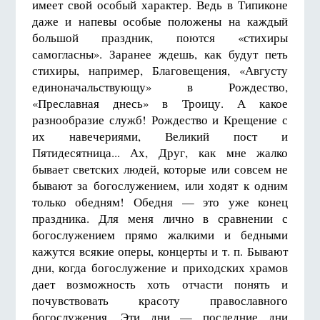
имеет свой особый характер. Ведь в Типиконе
даже и напевы особые положены на каждый
большой праздник, поются «стихиры
самогласны». Заранее ждешь, как будут петь
стихиры, например, Благовещения, «Августу
единоначальствующу» в Рождество,
«Преславная днесь» в Троицу. А какое
разнообразие служб! Рождество и Крещение с
их навечериями, Великий пост и
Пятидесятница... Ах, Друг, как мне жалко
бывает светских людей, которые или совсем не
бывают за богослужением, или ходят к одним
только обедням! Обедня — это уже конец
праздника. Для меня лично в сравнении с
богослужением прямо жалкими и бедными
кажутся всякие оперы, концерты и т. п. Бывают
дни, когда богослужение и приходских храмов
дает возможность хоть отчасти понять и
почувствовать красоту православного
богослужения. Эти дни — последние дни