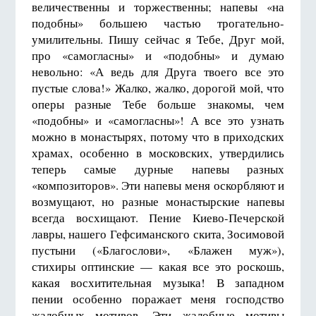
величественны и торжественны; напевы «на
подобны» большею частью трогательно-
умилительны. Пишу сейчас я Тебе, Друг мой,
про «самогласны» и «подобны» и думаю
невольно: «А ведь для Друга твоего все это
пустые слова!» Жалко, жалко, дорогой мой, что
оперы разные Тебе больше знакомы, чем
«подобны» и «самогласны»! А все это узнать
можно в монастырях, потому что в приходских
храмах, особенно в московских, утвердились
теперь самые дурные напевы разных
«композиторов». Эти напевы меня оскорбляют и
возмущают, но разные монастырские напевы
всегда восхищают. Пение Киево-Печерской
лавры, нашего Гефсиманского скита, Зосимовой
пустыни («Благослови», «Блажен муж»),
стихиры оптинские — какая все это роскошь,
какая восхитительная музыка! В западном
пении особенно поражает меня господство
жалобных мотивов. Эти жалобные мотивы