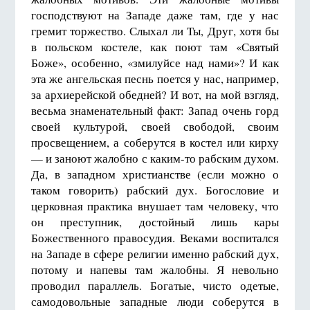
господствуют на Западе даже там, где у нас
гремит торжество. Слыхал ли Ты, Друг, хотя бы
в польском костеле, как поют там «Святый
Боже», особенно, «змилуйсе над нами»? И как
эта же ангельская песнь поется у нас, например,
за архиерейской обедней? И вот, на мой взгляд,
весьма знаменательный факт: Запад очень горд
своей культурой, своей свободой, своим
просвещением, а соберутся в костел или кирху
— и заноют жалобно с каким-то рабским духом.
Да, в западном христианстве (если можно о
таком говорить) рабский дух. Богословие и
церковная практика внушает там человеку, что
он преступник, достойный лишь кары
Божественного правосудия. Веками воспитался
на Западе в сфере религии именно рабский дух,
потому и напевы там жалобны. Я невольно
проводил параллель. Богатые, чисто одетые,
самодовольные западные люди соберутся в