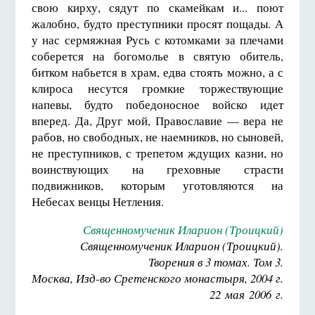
свою кирху, сядут по скамейкам и... поют
жалобно, будто преступники просят пощады. А
у нас сермяжная Русь с котомками за плечами
соберется на богомолье в святую обитель,
битком набьется в храм, едва стоять можно, а с
клироса несутся громкие торжествующие
напевы, будто победоносное войско идет
вперед. Да, Друг мой, Православие — вера не
рабов, но свободных, не наемников, но сыновей,
не преступников, с трепетом ждущих казни, но
воинствующих на греховные страсти
подвижников, которым уготовляются на
Небесах венцы Нетления.
Священномученик Иларион (Троицкий)
Священномученик Иларион (Троицкий).
Творения в 3 томах. Том 3.
Москва, Изд-во Сретенского монастыря, 2004 г.
22 мая 2006 г.