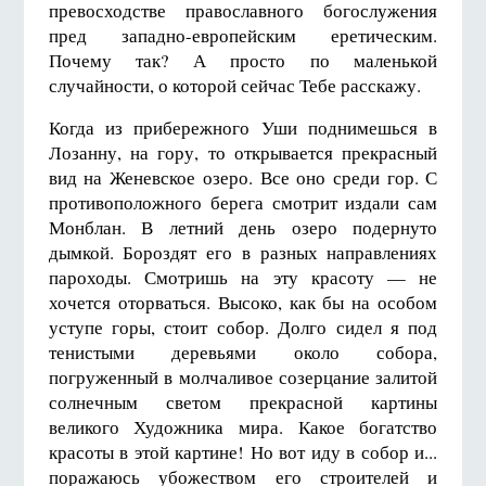
превосходстве православного богослужения
пред западно-европейским еретическим.
Почему так? А просто по маленькой
случайности, о которой сейчас Тебе расскажу.
Когда из прибережного Уши поднимешься в
Лозанну, на гору, то открывается прекрасный
вид на Женевское озеро. Все оно среди гор. С
противоположного берега смотрит издали сам
Монблан. В летний день озеро подернуто
дымкой. Бороздят его в разных направлениях
пароходы. Смотришь на эту красоту — не
хочется оторваться. Высоко, как бы на особом
уступе горы, стоит собор. Долго сидел я под
тенистыми деревьями около собора,
погруженный в молчаливое созерцание залитой
солнечным светом прекрасной картины
великого Художника мира. Какое богатство
красоты в этой картине! Но вот иду в собор и...
поражаюсь убожеством его строителей и