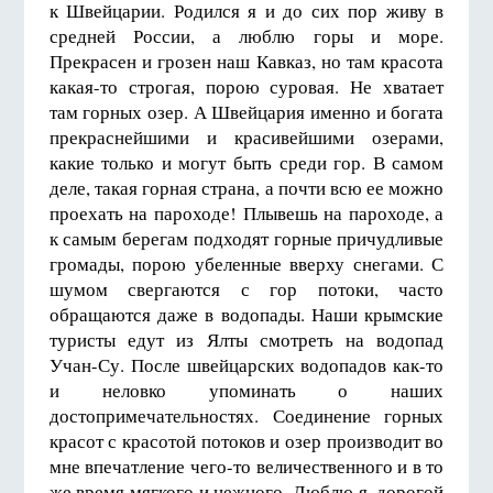
к Швейцарии. Родился я и до сих пор живу в
средней России, а люблю горы и море.
Прекрасен и грозен наш Кавказ, но там красота
какая-то строгая, порою суровая. Не хватает
там горных озер. А Швейцария именно и богата
прекраснейшими и красивейшими озерами,
какие только и могут быть среди гор. В самом
деле, такая горная страна, а почти всю ее можно
проехать на пароходе! Плывешь на пароходе, а
к самым берегам подходят горные причудливые
громады, порою убеленные вверху снегами. С
шумом свергаются с гор потоки, часто
обращаются даже в водопады. Наши крымские
туристы едут из Ялты смотреть на водопад
Учан-Су. После швейцарских водопадов как-то
и неловко упоминать о наших
достопримечательностях. Соединение горных
красот с красотой потоков и озер производит во
мне впечатление чего-то величественного и в то
же время мягкого и нежного. Люблю я, дорогой