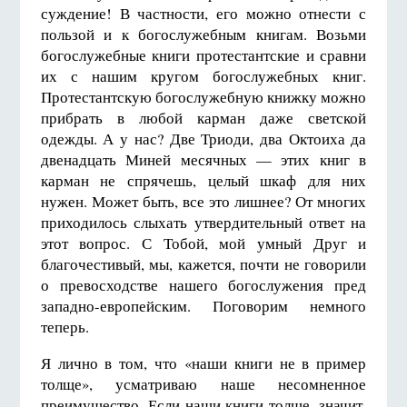
суждение! В частности, его можно отнести с
пользой и к богослужебным книгам. Возьми
богослужебные книги протестантские и сравни
их с нашим кругом богослужебных книг.
Протестантскую богослужебную книжку можно
прибрать в любой карман даже светской
одежды. А у нас? Две Триоди, два Октоиха да
двенадцать Миней месячных — этих книг в
карман не спрячешь, целый шкаф для них
нужен. Может быть, все это лишнее? От многих
приходилось слыхать утвердительный ответ на
этот вопрос. С Тобой, мой умный Друг и
благочестивый, мы, кажется, почти не говорили
о превосходстве нашего богослужения пред
западно-европейским. Поговорим немного
теперь.
Я лично в том, что «наши книги не в пример
толще», усматриваю наше несомненное
преимущество. Если наши книги толще, значит,