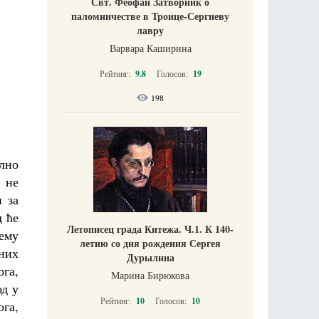
Свт. Феофан Затворник о
паломничестве в Троице-Сергиеву
лавру
Варвара Каширина
Рейтинг:
9.8
Голосов:
19
198
ално
 не
 за
д ће
Летописец града Китежа. Ч.1. К 140-
вему
летию со дня рождения Сергея
сних
Дурылина
ога,
Марина Бирюкова
од у
Рейтинг:
10
Голосов:
10
ога,