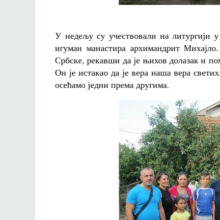
У недељу су учествовали на литургији у
игуман манастира архимандрит Михајло.
Србске, рекавши да је њихов долазак и по
Он је истакао да је вера наша вера светих
осећамо једни према другима.