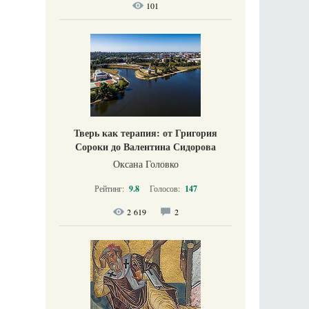
101
Тверь как терапия: от Григория
Сороки до Валентина Сидорова
Оксана Головко
Рейтинг:
9.8
Голосов:
147
2 619
2