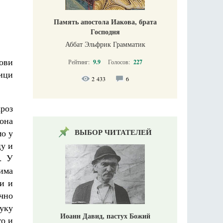
Память апостола Иакова, брата
Господня
Аббат Эльфрик Грамматик
ови
Рейтинг:
9.9
Голосов:
227
лици
2 433
6
роз
 она
ВЫБОР ЧИТАТЕЛЕЙ
мо у
цу и
. У
има
и и
ично
Луку
Иоанн Давид, пастух Божий
го и