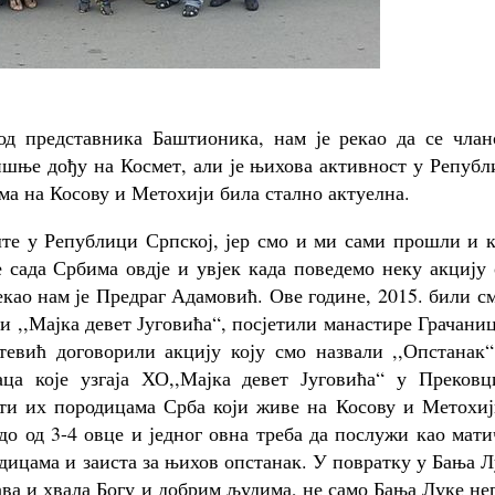
од представника Баштионика, нам је рекао да се члан
ишње дођу на Космет, али је њихова активност у Репуб
ма на Косову и Метохији била стално актуелна.
те у Републици Српској, јер смо и ми сами прошли и к
е сада Србима овдје и увјек када поведемо неку акцију
екао нам је Предраг Адамовић. Ове године, 2015. били с
и ,,Мајка девет Југовића“, посјетили манастире Грачани
евић договорили акцију коју смо назвали ,,Опстанак“
ца које узгаја ХО,,Мајка девет Југовића“ у Прековц
ти их породицама Срба који живе на Косову и Метохиј
адо од 3-4 овце и једног овна треба да послужи као мат
одицама и заиста за њихов опстанак. У повратку у Бања 
ва и хвала Богу и добрим људима, не само Бања Луке не