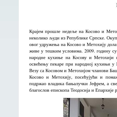
Крајем прошле недеље на Косово и Метох
неколико људи из Републике Српске. Оку
овог удружења на Косово и Метохију долаз
живе у тешким условима. 2009. годину с
народне кухиње на Косову и Метохији 
освећењу пекаре при народној кухињи у 
Везу са Косовом и Метохијом чланови Баш
Косово и Метохију, посећујући и пома
подржао владика бањалучки Јефрем, а св
благослов епископа Теодосија и Епархије 