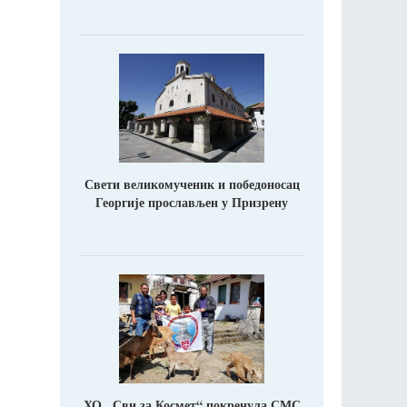
Свети великомученик и победоносац
Георгије прослављен у Призрену
ХО ,,Сви за Космет“ покренула СМС