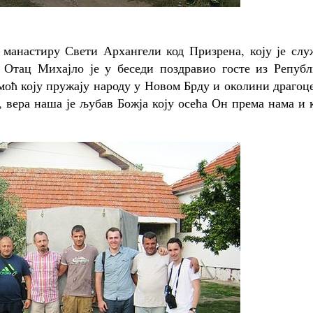
 манастиру Свети Архангели код Призрена, коју је слу
 Отац Михајло је у беседи поздравио госте из Републ
моћ коју пружају народу у Новом Брду и околини драгоц
, вера наша је љубав Божја коју осећа Он према нама и 