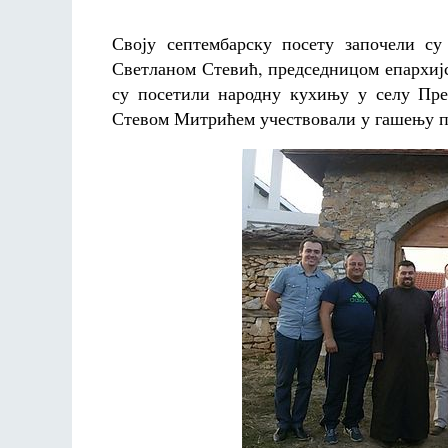
Своју септембарску посету започели с
Светланом Стевић, председницом епархијс
су посетили народну кухињу у селу Пр
Стевом Митрићем учествовали у гашењу по