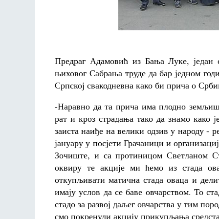
Предраг Адамовић из Бања Луке, један 
њиховог Сабрања труде да бар једном год
Српској свакодневна како би прича о Срби
-Наравно да та прича има плодно земљиш
рат и кроз страдања тако да знамо како ј
заиста наиђе на велики одзив у народу - р
јануару у посјети Грачаници и организациј
Зочиште, и са протиницом Светланом Ст
оквиру те акције ми ћемо из стада ова
откупљивати матична стада оваца и дели
имају услов да се баве овчарством. То ст
стадо за развој даљег овчарства у тим пор
смо покренули акцију прикупљања средста