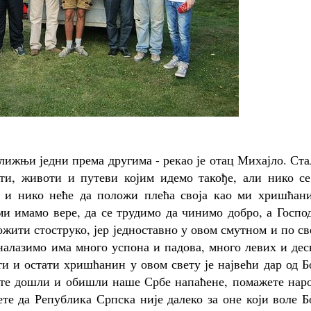
лижњи једни према другима - рекао је отац Михајло. Ст
ти, животи и путеви којим идемо такође, али нико се
е и нико неће да положи плећа своја као ми хришћани
ми имамо вере, да се трудимо да чинимо добро, а Госпо
жити стоструко, јер једноставно у овом смутном и по с
налазимо има много успона и падова, много левих и де
и и остати хришћанин у овом свету је највећи дар од Б
 сте дошли и обишли наше Србе напаћене, помажете нар
те да Република Српска није далеко за оне који воле Б