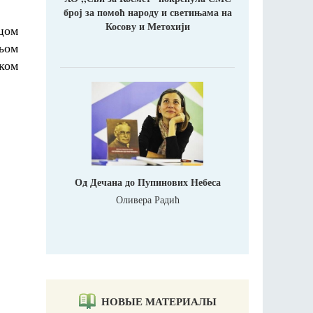
број за помоћ народу и светињама на
Косову и Метохији
цом
 њом
ком
Од Дечана до Пупинових Небеса
Оливера Радић
НОВЫЕ МАТЕРИАЛЫ