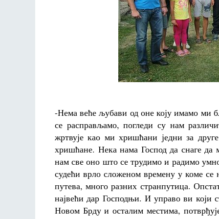
-Нема веће љубави од оне коју имамо ми б
се расправљамо, погледи су нам различи
жртвује као ми хришћани једни за друг
хришћане. Нека нама Господ да снаге да 
нам све оно што се трудимо и радимо умно
судећи врло сложеном времену у коме се 
путева, много разних странпутица. Опстат
највећи дар Господњи. И управо ви који
Новом Брду и осталим местима, потврђује