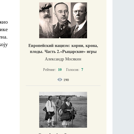
жио
ике
ена.
коју
Европейский нацизм: корни, крона,
плоды. Часть 2.«Рыцарские» игры
Александр Мосякин
Рейтинг:
10
Голосов:
7
190