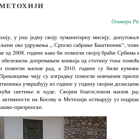
МЕТОХИЈИ
Оливера Ра
ију, у још једну своју хуманитарну мисију, допутовал
пљени око удружења ,, Српско сабрање Баштионик“, чла
е од 2008. године како би помогли својој браћи Србима 
у обележили допремањем конвоја од стотину тона помоћ
и помогли њихов рад, а 2010. године су били кумови
Прековцима чију су изградњу помогли новчаним прилог
тионика учвршћују из године у годину својим доласцим
жући светиње и људе. Својим благословом њихов рад
е активности на Косову и Метохији остварују уз подрш
рашко-призренске.