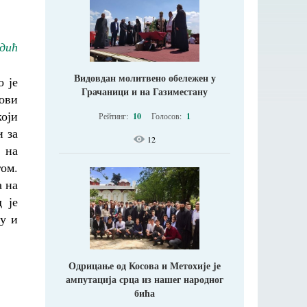
дић
Видовдан молитвено обележен у
о је
Грачаници и на Газиместану
нови
који
Рейтинг:
10
Голосов:
1
и за
12
 на
ом.
а на
 је
ку и
Одрицање од Косова и Метохије jе
ампутација срца из нашег народног
бића