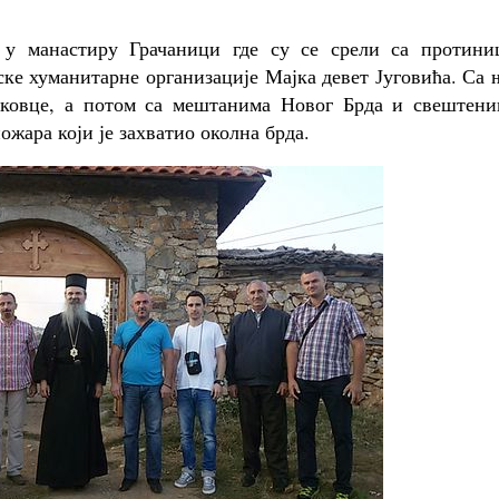
у у манастиру Грачаници где су се срели са протини
ке хуманитарне организације Мајка девет Југовића. Са
ековце, а потом са мештанима Новог Брда и свештени
жара који је захватио околна брда.