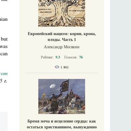
nian
Европейский нацизм: корни, крона,
 but
плоды. Часть 1
 was
Александр Мосякин
 can
Рейтинг:
9.3
Голосов:
76
1 861
.com
5 г.
Бремя меча и исцеление сердца: как
остаться христианином, вынужденно