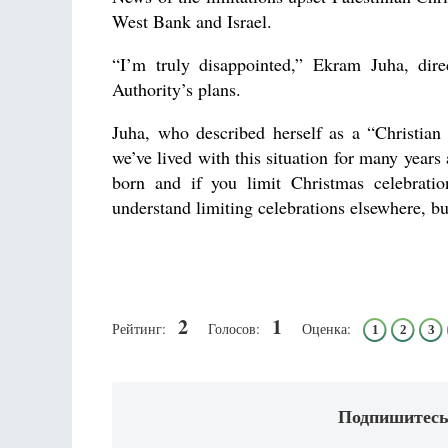
West Bank and Israel.
“I’m truly disappointed,” Ekram Juha, dire
Authority’s plans.
Juha, who described herself as a “Christian a
we’ve lived with this situation for many years
born and if you limit Christmas celebratio
understand limiting celebrations elsewhere, b
2
1
Рейтинг:
Голосов:
Оценка:
1
2
3
Подпишитесь