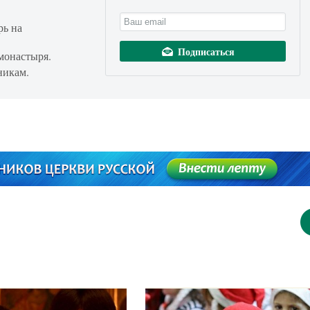
рь на
монастыря.
никам.