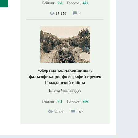
Рейтинг:
9.8
Голосов:
481
13 129
4
«Жертвы колчаковщины»:
фальсификация фотографий времен
Гражданской войны
Елена Чавчавадзе
Рейтинг:
9.1
Голосов:
856
32 460
169