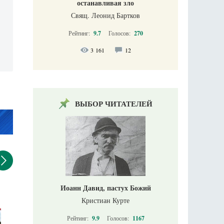
останавливая зло
Свящ. Леонид Бартков
Рейтинг:
9.7
Голосов:
270
3 161
12
ВЫБОР ЧИТАТЕЛЕЙ
Иоанн Давид, пастух Божий
Кристиан Курте
Рейтинг:
9.9
Голосов:
1167