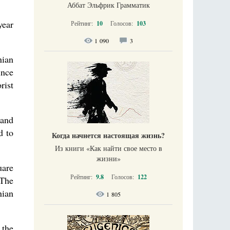
Аббат Эльфрик Грамматик
year
Рейтинг:
10
Голосов:
103
1 090
3
nian
ince
rist
 and
d to
Когда начнется настоящая жизнь?
Из книги «Как найти свое место в
жизни​»
uare
Рейтинг:
9.8
Голосов:
122
 The
nian
1 805
 the