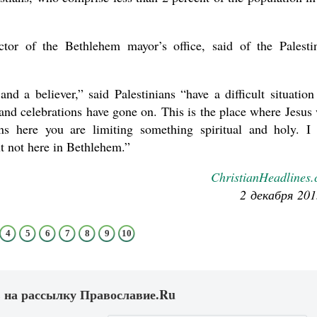
ctor of the Bethlehem mayor’s office, said of the Palesti
nd a believer,” said Palestinians “have a difficult situation
 and celebrations have gone on. This is the place where Jesus
ns here you are limiting something spiritual and holy. I
ut not here in Bethlehem.”
ChristianHeadlines
2 декабря 201
4
5
6
7
8
9
10
 на рассылку Православие.Ru