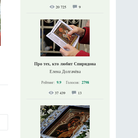
20 725
9
Про тех, кто любит Спиридона
Елена Долгачёва
Рейтинг:
9.9
Голосов:
2798
37 439
13