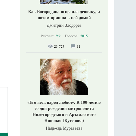
Как Богородица исцелила девочку, а
потом пришла к ней домой
Дмитрий Злодорев
Рейтинг:
9.9
Голосов:
2015
23 727
11
«Его весь народ любил». К 100-летию
со дня рождения митрополита
Нижегородского и Арзамасского
Николая (Кутепова)
Надежда Муравьева