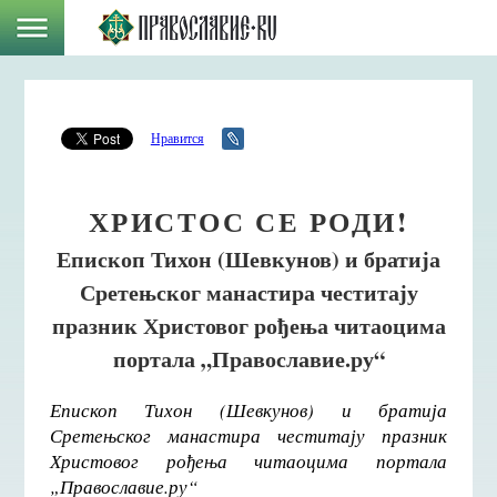
Нравится
ХРИСТОС СЕ РОДИ!
Епископ Тихон (Шевкунов) и братија
Сретењског манастира честитају
празник Христовог рођења читаоцима
портала „Православие.ру“
Епископ Тихон (Шевкунов) и братија
Сретењског манастира честитају празник
Христовог рођења читаоцима портала
„Православие.ру“