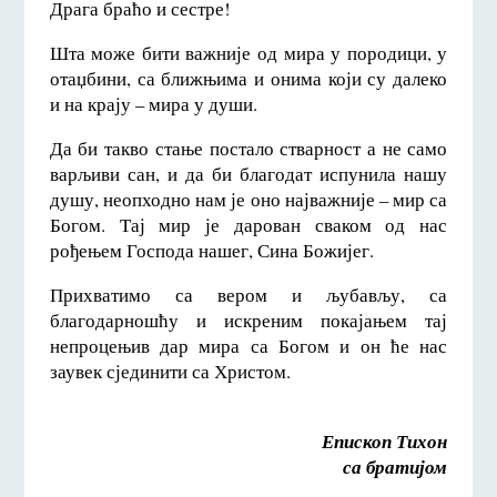
Драга браћо и сестре!
Шта може бити важније од мира у породици, у
отаџбини, са ближњима и онима који су далеко
и на крају – мира у души.
Да би такво стање постало стварност а не само
варљиви сан, и да би благодат испунила нашу
душу, неопходно нам је оно најважније – мир са
Богом. Тај мир је дарован сваком од нас
рођењем Господа нашег, Сина Божијег.
Прихватимо са вером и љубављу, са
благодарношћу и искреним покајањем тај
непроцењив дар мира са Богом и он ће нас
заувек сјединити са Христом.
Епископ Тихон
са братијом