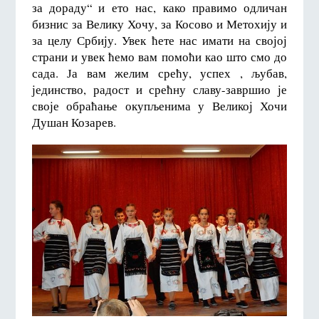
за дораду“ и ето нас, како правимо одличан
бизнис за Велику Хочу, за Косово и Метохију и
за целу Србију. Увек ћете нас имати на својој
страни и увек ћемо вам помоћи као што смо до
сада. Ја вам желим срећу, успех , љубав,
јединство, радост и срећну славу-завршио је
своје обраћање окупљенима у Великој Хочи
Душан Козарев.