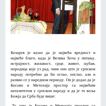
Козарев је казао да је највећа вредност и
највеће благо, када је Велика Хоча у питању,
истрајност, жилавост, срце, живот, љубав,
породица које уз рад, чине оно што је српском
народу потребно да би остао, опстао, али и
развио се у наредном периоду. Он је додао да је
Косово и Метохија простор са највећим
наталитетом у српском народу и да је то воља
Божја да Срба буде више:
-То што је Косово и Метохија простор са