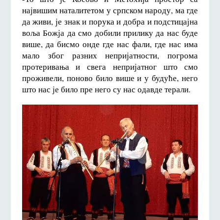
највишим наталитетом у српском народу, ма где
да живи, је знак и порука и добра и подстицајна
воља Божја да смо добили прилику да нас буде
више, да бисмо онде где нас фали, где нас има
мало због разних непријатности, погрома
протеривања и свега непријатног што смо
проживели, поново било више и у будуће, него
што нас је било пре него су нас одавде терали.