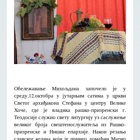
Обележавање Михољдана започело је у
среду,12.октобра у јутарњим сатима у цркви
Светог архиђакона Стефана у центру Велике
Хоче, где је владика рашко-призренски г.
Теодосије служио свету литургију уз саслужење
великог броја свештенослужитеља из Рашко-
призренске и Нишке епархије. Након резања
славског колача који је принео домаћин Марко