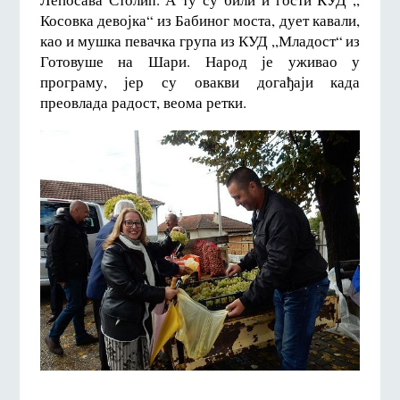
Косовка девојка“ из Бабиног моста, дует кавали,
као и мушка певачка група из КУД ,,Младост“ из
Готовуше на Шари. Народ је уживао у
програму, јер су овакви догађаји када
преовлада радост, веома ретки.