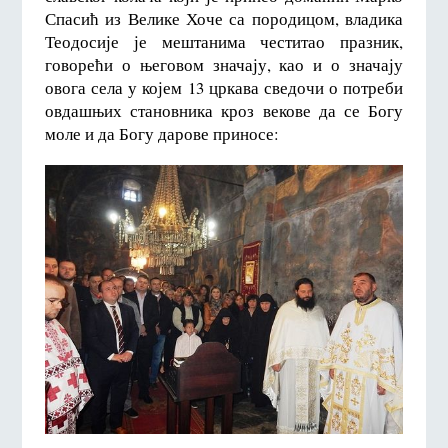
Спасић из Велике Хоче са породицом, владика
Теодосије је мештанима честитао празник,
говорећи о његовом значају, као и о значају
овога села у којем 13 цркава сведочи о потреби
овдашњих становника кроз векове да се Богу
моле и да Богу дарове приносе: