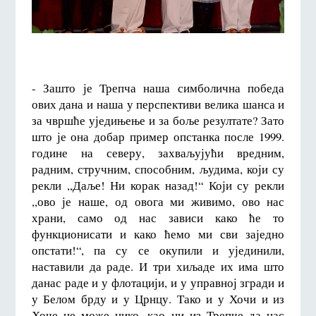
- Зашто је Трепча наша симболична победа
ових дана и наша у перспективи велика шанса и
за чвршће уједињење и за боље резултате? Зато
што је она добар пример опстанка после 1999.
године на северу, захваљујући вредним,
радним, стручним, способним, људима, који су
рекли ,,Даље! Ни корак назад!“ Који су рекли
,,ово је наше, од овога ми живимо, ово нас
храни, само од нас зависи како ће то
функционисати и како ћемо ми сви заједно
опстати!“, па су се окупили и ујединили,
наставили да раде. И три хиљаде их има што
данас раде и у флотацији, и у управној згради и
у Белом брду и у Црнцу. Тако и у Хочи и из
Хоче не може нико, као ни из Трепче да нас