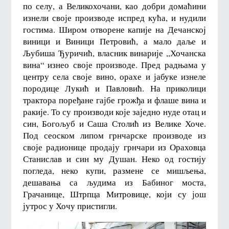
по селу, а Великохочани, као добри домаћини
изнели своје производе испред кућа, и нудили
гостима. Широм отворене капије на Дечанској
виници и Виници Петровић, а мало даље и
Љубиша Ђуричић, власник винарије ,,Хочанска
вина“ изнео своје производе. Пред радњама у
центру села своје вино, орахе и јабуке изнеле
породице Лукић и Павловић. На приколици
трактора поређане гајбе грожђа и флаше вина и
ракије. То су производи које заједно нуде отац и
син, Богољуб и Саша Столић из Велике Хоче.
Под сеоском липом грнчарске производе из
своје радионице продају грнчари из Ораховца
Станислав и син му Душан. Неко од гостију
погледа, неко купи, размене се мишљења,
дешавања са људима из Бабиног моста,
Грачанице, Штрпца Митровице, који су још
јутрос у Хочу пристигли.