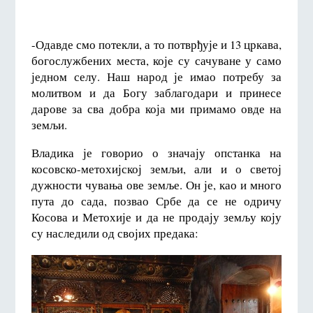
-Одавде смо потекли, а то потврђује и 13 цркава,
богослужбених места, које су сачуване у само
једном селу. Наш народ је имао потребу за
молитвом и да Богу заблагодари и принесе
дарове за сва добра која ми примамо овде на
земљи.
Владика је говорио о значају опстанка на
косовско-метохијској земљи, али и о светој
дужности чувања ове земље. Он је, као и много
пута до сада, позвао Србе да се не одричу
Косова и Метохије и да не продају земљу коју
су наследили од својих предака: