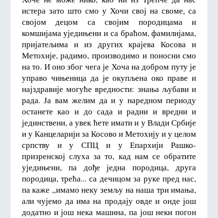
истера зато што смо у Хочи свој на своме, са
својом децом са својим породицама и
комшијама уједињени и са браћом, фамилијама,
пријатељима и из других крајева Косова и
Метохије, радимо, производимо и поносни смо
на то. И оно због чега је Хоча на добром путу је
управо чињеница да је окупљена око праве и
најздравије могуће вредности: знања љубави и
рада. Ја вам желим да и у наредном периоду
останете као и до сада и радни и вредни и
јединствени, а увек ћете имати и у Влади Србије
и у Канцеларији за Косово и Метохију и у целом
српству и у СПЦ и у Епархији Рашко-
призренској слуха за то, кад нам се обратите
уједињени, па дође једна породица, друга
породица, трећа... са дечицом за руке пред нас,
па каже ,,имамо неку земљу на наша три имања,
али чујемо да има на продају овде и онде још
додатно и још нека машина, па још неки погон