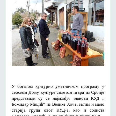
У богатом културно уметничком програму у
сеоском Дому културе сплетом игара из Србије
представили су се најмлађи чланови КУД ,,
Божидар Мицић“ из Велике Хоче, затим и мало
старија група овог КУД-а, као и солиста
Лепосава Столић. А ту су били и гости КУД ,,