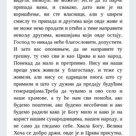
припада вама, и свакако, дато вам је на
коришћење, ви сте власници, али у ширем
смислу то припада и другима који овде живе и
не може неко продати и отићи а тиме направити
невољу другима, комшијама који овде остају.
Господ то никада неће благословити, допустити.
И зато вас опомињем, да не направите ту
грешку, ту смо сви и као Црква и као народ.
Понекад да мало и претрпимо. Нису ни наши
преци увек живели у благостању, и теже су
живели, али нису се одрицали онога што су
примили и што су дужни да предају будућим
генерацијама.Треба да чувамо и ово село и
наше храмове, а ту ће нам сви помоћи, ако
будемо поштени, ако будемо несебични и ако
будемо радили како је Богу мило и како је на
корист нашим сународницима, нашем народу, а
не само да гледамо себе. Хвала Богу, Велика
Хоча се добро држи, овде је и Црква присутна,