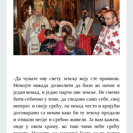
-Да чувате ову свету земљу коју сте примили.
Немојте никада дозволити да било ко начне и
један комад, и једно парче ове земље. Не смемо
бити себични у томе, да гледамо само себе, свој
интерес и своју срећу, па некад често и кријући
договарамо са неким како би ту земљу продали
и отишли негде и срећно живели. Ја вам кажем,
овде у овом храму, ко тако чини неће срећу
видети. Немојте, не можете! Јесте да то парче