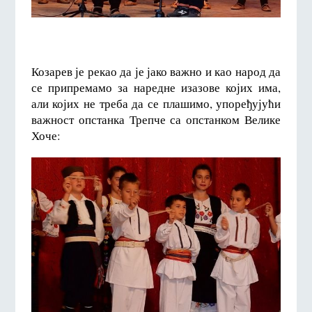
Козарев је рекао да је јако важно и као народ да
се припремамо за наредне изазове којих има,
али којих не треба да се плашимо, упоређујући
важност опстанка Трепче са опстанком Велике
Хоче: