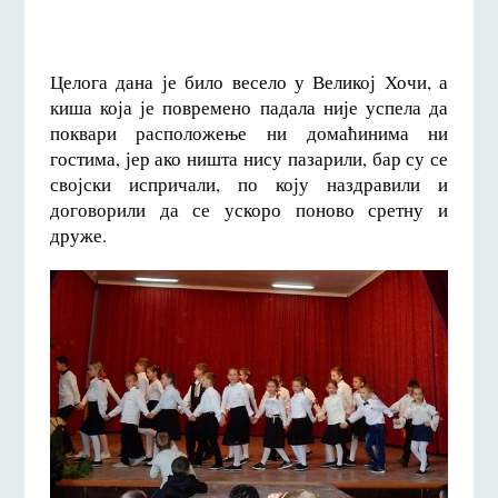
Целога дана је било весело у Великој Хочи, а
киша која је повремено падала није успела да
поквари расположење ни домаћинима ни
гостима, јер ако ништа нису пазарили, бар су се
својски испричали, по коју наздравили и
договорили да се ускоро поново сретну и
друже.