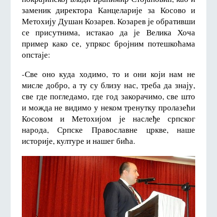
заменик директора Канцеларије за Косово и
Метохију Душан Козарев. Козарев је обративши
се присутнима, истакао да је Велика Хоча
пример како се, упркос бројним потешкоћама
опстаје:
-Све оно куда ходимо, то и они који нам не
мисле добро, а ту су близу нас, треба да знају,
све где погледамо, где год закорачимо, све што
и можда не видимо у неком тренутку пролазећи
Косовом и Метохијом је наслеђе српског
народа, Српске Православне цркве, наше
историје, културе и нашег бића.