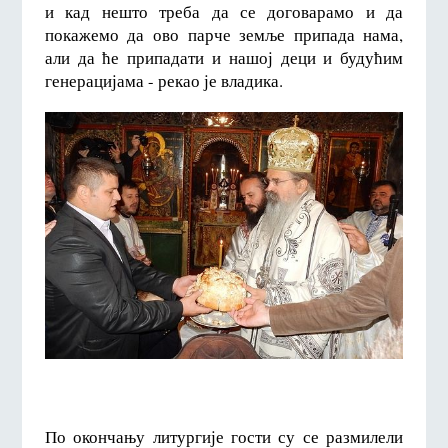
и кад нешто треба да се договарамо и да
покажемо да ово парче земље припада нама,
али да ће припадати и нашој деци и будућим
генерацијама - рекао је владика.
По окончању литургије гости су се размилели