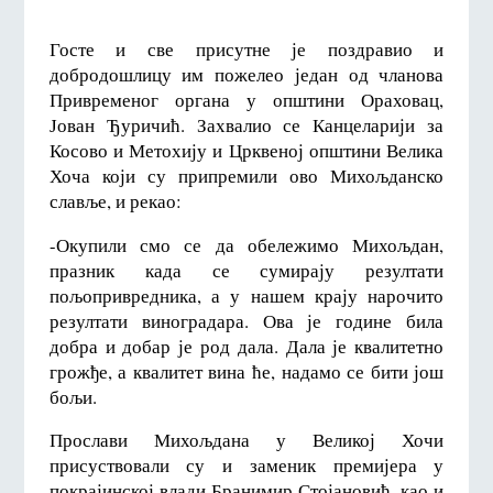
Госте и све присутне је поздравио и
добродошлицу им пожелео један од чланова
Привременог органа у општини Ораховац,
Јован Ђуричић. Захвалио се Канцеларији за
Косово и Метохију и Црквеној општини Велика
Хоча који су припремили ово Михољданско
славље, и рекао:
-Окупили смо се да обележимо Михољдан,
празник када се сумирају резултати
пољопривредника, а у нашем крају нарочито
резултати виноградара. Ова је године била
добра и добар је род дала. Дала је квалитетно
грожђе, а квалитет вина ће, надамо се бити још
бољи.
Прослави Михољдана у Великој Хочи
присуствовали су и заменик премијера у
покрајинској влади Бранимир Стојановић, као и