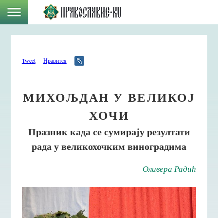
Tweet
Нравится
МИХОЉДАН У ВЕЛИКОЈ
ХОЧИ
Празник када се сумирају резултати
рада у великохочким виноградима
Оливера Радић