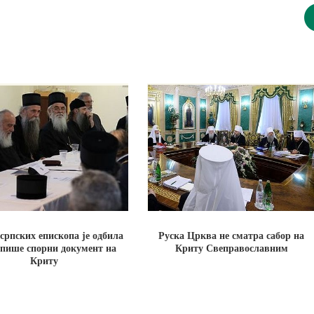
српских епископа је одбила
Руска Црква не сматра сабор на
тпише спорни документ на
Криту Свеправославним
Криту