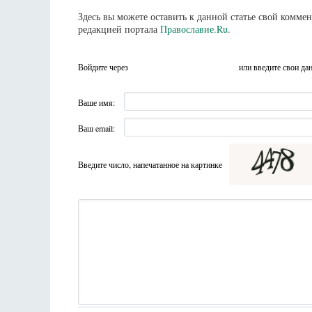
Здесь вы можете оставить к данной статье свой комм
редакцией портала
Православие.Ru
.
Войдите через
или введите свои да
Ваше имя:
Ваш email:
Введите число, напечатанное на картинке