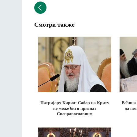
Смотри также
Патријарх Кирил: Сабор на Криту
Већина 
не може бити признат
да по
Свеправославним