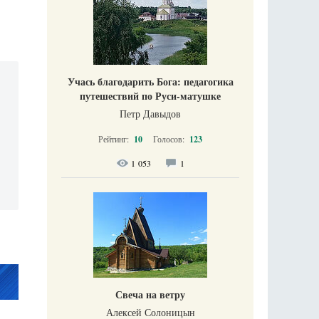
Учась благодарить Бога: педагогика
путешествий по Руси-матушке
Петр Давыдов
Рейтинг:
10
Голосов:
123
1 053
1
Свеча на ветру
Алексей Солоницын