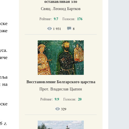
останавливая зло
Свящ. Леонид Бартков
Рейтинг:
9.7
Голосов:
176
ске
1 931
8
може
уса.
тиче
жеља
Восстановление Болгарского царства
и на
Прот. Владислав Цыпин
Рейтинг:
9.9
Голосов:
20
рске
329
6 г.