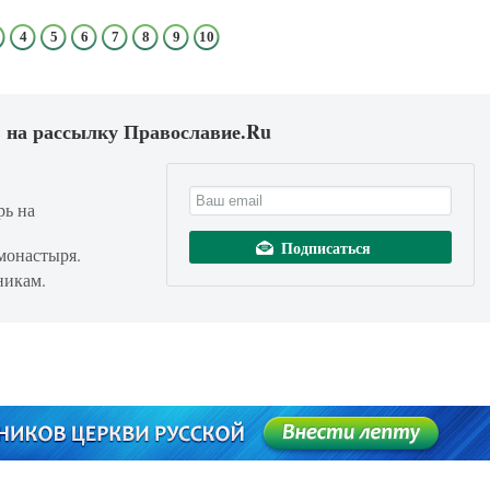
4
5
6
7
8
9
10
 на рассылку Православие.Ru
рь на
монастыря.
никам.