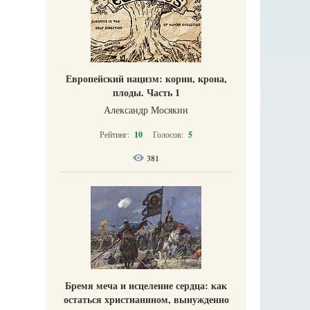
Европейский нацизм: корни, крона,
плоды. Часть 1
Александр Мосякин
Рейтинг:
10
Голосов:
5
381
Бремя меча и исцеление сердца: как
остаться христианином, вынужденно