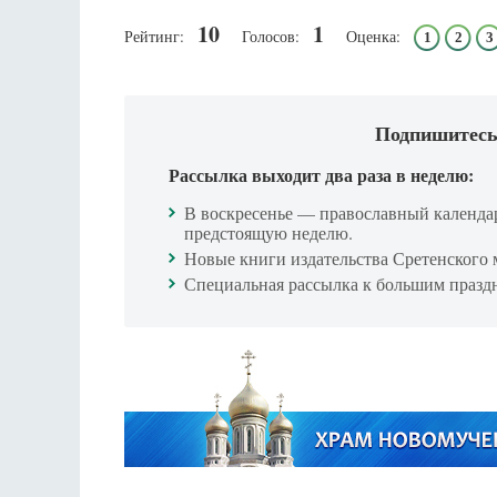
10
1
Рейтинг:
Голосов:
Оценка:
1
2
3
Подпишитесь
Рассылка выходит два раза в неделю:
В воскресенье — православный календа
предстоящую неделю.
Новые книги издательства Сретенского 
Специальная рассылка к большим празд