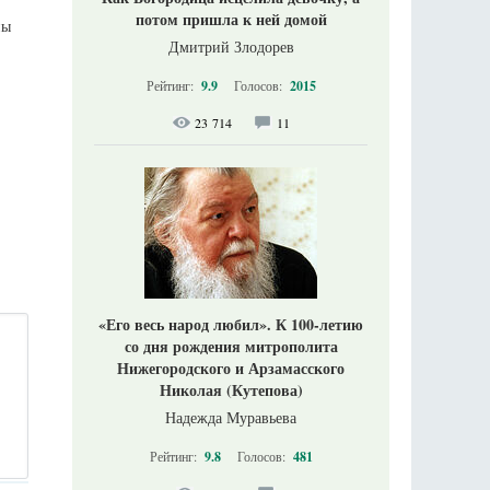
потом пришла к ней домой
ны
Дмитрий Злодорев
Рейтинг:
9.9
Голосов:
2015
23 714
11
«Его весь народ любил». К 100-летию
со дня рождения митрополита
Нижегородского и Арзамасского
Николая (Кутепова)
Надежда Муравьева
Рейтинг:
9.8
Голосов:
481