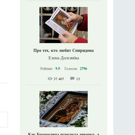
Про тех, кто любит Спиридона
Елена Долгачёва
Рейтинг:
9.9
Голосов:
2796
37 407
13
Как Богородица исцелила девочку, а