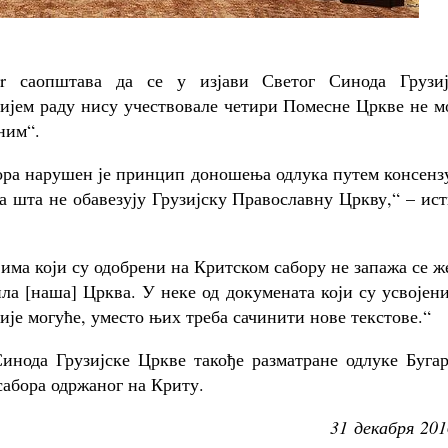
gr саопштава да се у изјави Светог Синода Грузиј
чијем раду нису учествовале четири Помесне Цркве не 
ним“.
ора нарушен је принцип доношења одлука путем консенз
а шта не обавезују Грузијску Православну Цркву,“ – ис
вима који су одобрени на Критском сабору не запажа се 
ила [наша] Црква. У неке од докумената који су усвојен
ије могуће, уместо њих треба сачинити нове текстове.“
Синода Грузијске Цркве такође разматране одлуке Буга
сабора одржаног на Криту.
31 декабря 201