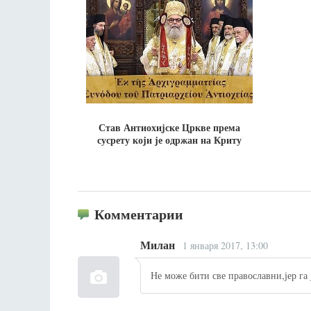
Став Антиохиjске Цркве према
сусрету који је одржан на Криту
Комментарии
Милан
1 января 2017, 13:00
Не може бити све православни,јер га