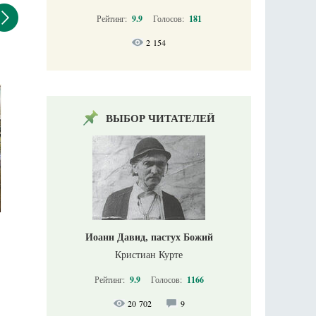
Рейтинг:
9.9
Голосов:
181
2 154
ВЫБОР ЧИТАТЕЛЕЙ
Иоанн Давид, пастух Божий
Кристиан Курте
Рейтинг:
9.9
Голосов:
1166
20 702
9