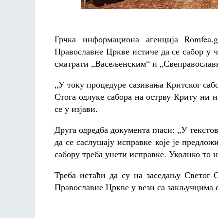
Грчка информациона агенција Romfea.
Православне Цркве истиче да се сабор у 
сматрати „Васељенским“ и „Свеправослав
„У току процедуре сазивања Критског саб
Стога одлуке сабора на острву Криту ни н
се у изјави.
Друга одредба документа гласи: „У тексто
да се саслушају исправке које је предлож
сабору треба унети исправке. Уколико то н
Треба истаћи да су на заседању Светог 
Православне Цркве у вези са закључцима 