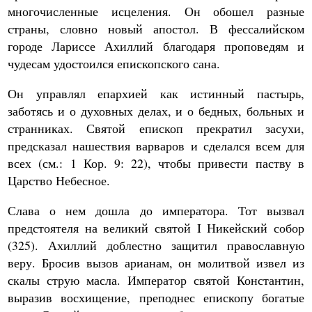
многочисленные исцеления. Он обошел разные
страны, словно новый апостол. В фессалийском
городе Лариссе Ахиллий благодаря проповедям и
чудесам удостоился епископского сана.
Он управлял епархией как истинный пастырь,
заботясь и о духовных делах, и о бедных, больных и
странниках. Святой епископ прекратил засухи,
предсказал нашествия варваров и сделался всем для
всех (см.: 1 Кор. 9: 22), чтобы привести паству в
Царство Небесное.
Слава о нем дошла до императора. Тот вызвал
предстоятеля на великий святой I Никейский собор
(325). Ахиллий доблестно защитил православную
веру. Бросив вызов арианам, он молитвой извел из
скалы струю масла. Император святой Константин,
выразив восхищение, преподнес епископу богатые