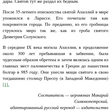
дары. Святой тут же раздал их бедным.
После 35-летнего епископства святой Ахиллий в мире
упокоился в Лариссе. Его почитали там как
покровителя города. По преданию, из его гробницы
струилось миро так же, как из гроба святого
Димитрия Солунского.
В середине IX века могила Ахиллия, в продолжение
около 300 лет пребывавшая в забвении, была
чудесным образом обретена и затем являлась одним из
главных мест паломничества в Греции до нашествия
болгар в 985 году. Они унесли мощи святого в свою
тогдашнюю столицу Преспу (в Западной Македонии)
[1]
.
Составитель — иеромонах Макарий
Симонопетрский,
адаптированный русский перевод — издательство