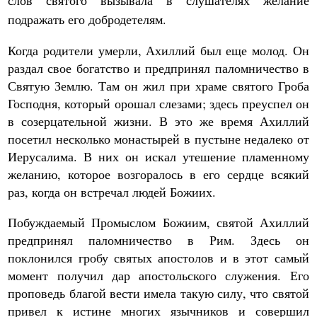
слов святого вызывала в слушателях желание
подражать его добродетелям.
Когда родители умерли, Ахиллий был еще молод. Он
раздал свое богатство и предпринял паломничество в
Святую Землю. Там он жил при храме святого Гроба
Господня, который орошал слезами; здесь преуспел он
в созерцательной жизни. В это же время Ахиллий
посетил несколько монастырей в пустыне недалеко от
Иерусалима. В них он искал утешение пламенному
желанию, которое возгоралось в его сердце всякий
раз, когда он встречал людей Божиих.
Побуждаемый Промыслом Божиим, святой Ахиллий
предпринял паломничество в Рим. Здесь он
поклонился гробу святых апостолов и в этот самый
момент получил дар апостольского служения. Его
проповедь благой вести имела такую силу, что святой
привел к истине многих язычников и совершил