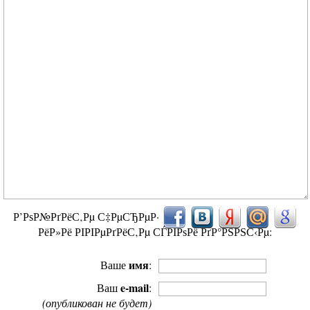
Р’РѕР№РґРёС‚Рµ С‡РµСЂРµР·
РёР»Рё РІРІРµРґРёС‚Рµ СЃРІРѕРё РґР°РЅРЅС‹Рµ:
имя
Ваше
:
e-mail
Ваш
:
(опубликован не будет)