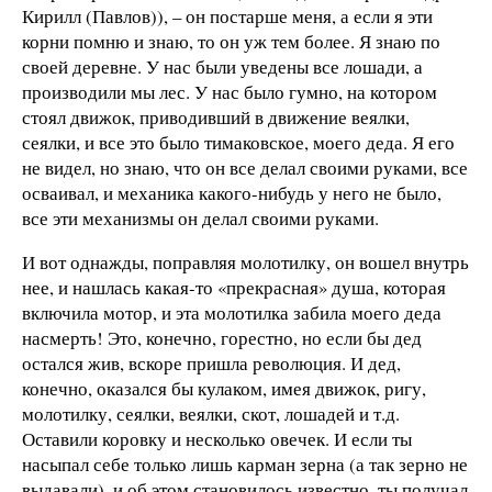
Кирилл (Павлов)), – он постарше меня, а если я эти
корни помню и знаю, то он уж тем более. Я знаю по
своей деревне. У нас были уведены все лошади, а
производили мы лес. У нас было гумно, на котором
стоял движок, приводивший в движение веялки,
сеялки, и все это было тимаковское, моего деда. Я его
не видел, но знаю, что он все делал своими руками, все
осваивал, и механика какого-нибудь у него не было,
все эти механизмы он делал своими руками.
И вот однажды, поправляя молотилку, он вошел внутрь
нее, и нашлась какая-то «прекрасная» душа, которая
включила мотор, и эта молотилка забила моего деда
насмерть! Это, конечно, горестно, но если бы дед
остался жив, вскоре пришла революция. И дед,
конечно, оказался бы кулаком, имея движок, ригу,
молотилку, сеялки, веялки, скот, лошадей и т.д.
Оставили коровку и несколько овечек. И если ты
насыпал себе только лишь карман зерна (а так зерно не
выдавали), и об этом становилось известно, ты получал