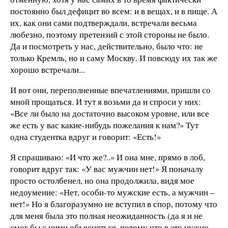
постоянно был дефицит во всем: и в вещах, и в пище. А
их, как они сами подтверждали, встречали весьма
любезно, поэтому претензий с этой стороны не было.
Да и посмотреть у нас, действительно, было что: не
только Кремль, но и саму Москву. И повсюду их так же
хорошо встречали...
И вот они, переполненные впечатлениями, пришли со
мной прощаться. И тут я возьми да и спроси у них:
«Все ли было на достаточно высоком уровне, или все
же есть у вас какие-нибудь пожелания к нам?» Тут
одна студентка вдруг и говорит: «Есть!»
Я спрашиваю: «И что же?..» И она мне, прямо в лоб,
говорит вдруг так: «У вас мужчин нет!» Я поначалу
просто остолбенел, но она продолжила, видя мое
недоумение: «Нет, особи-то мужские есть, а мужчин –
нет!» Но я благоразумно не вступил в спор, потому что
для меня была это полная неожиданность (да я и не
смог бы с ними объясняться, потому что в это нужно