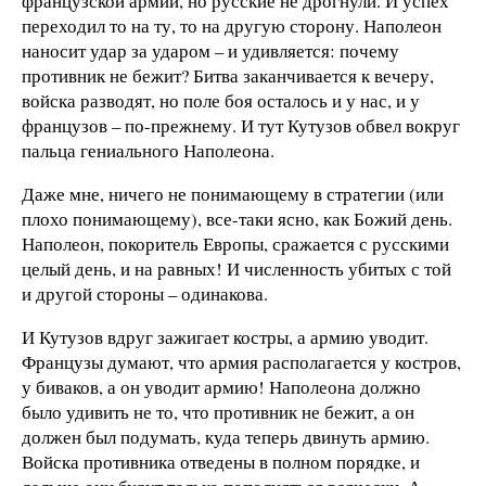
французской армии, но русские не дрогнули. И успех
переходил то на ту, то на другую сторону. Наполеон
наносит удар за ударом – и удивляется: почему
противник не бежит? Битва заканчивается к вечеру,
войска разводят, но поле боя осталось и у нас, и у
французов – по-прежнему. И тут Кутузов обвел вокруг
пальца гениального Наполеона.
Даже мне, ничего не понимающему в стратегии (или
плохо понимающему), все-таки ясно, как Божий день.
Наполеон, покоритель Европы, сражается с русскими
целый день, и на равных! И численность убитых с той
и другой стороны – одинакова.
И Кутузов вдруг зажигает костры, а армию уводит.
Французы думают, что армия располагается у костров,
у биваков, а он уводит армию! Наполеона должно
было удивить не то, что противник не бежит, а он
должен был подумать, куда теперь двинуть армию.
Войска противника отведены в полном порядке, и