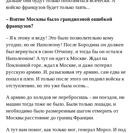
дальше они будут только пополняться всячески. А
войско французов будет только таять...
– Взятие Москвы было грандиозной ошибкой
французов?
– Я к этому и веду! Это было позволительно кому
угодно, но не Наполеону! После Бородина он должен
был вернуться в свою Отчизну, и тогда бы он остался
Наполеоном! А тут он идет к Москве. Ждал на
Поклонной горе, ждал в Москве, и даже потерял
русскую армию. И, разыскивая эту армию, сам едва не
попал в плен. И только после этого он поднял войска к
отступлению, но это уже была осень...
А армию до холодов не перебросишь – ни поездов, ни
машин тогда тоже не было. Были только лошади, и
необходимо было размеренным шагом отмерить от
Москвы расстояние до границ Франции.
А тут нам помог, как только мог, генерал Мороз. И под