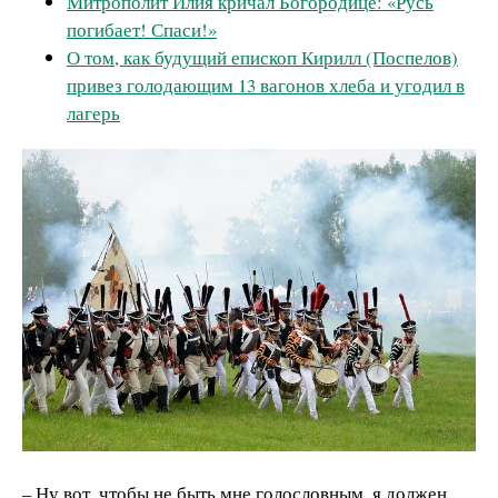
Митрополит Илия кричал Богородице: «Русь
погибает! Спаси!»
О том, как будущий епископ Кирилл (Поспелов)
привез голодающим 13 вагонов хлеба и угодил в
лагерь
– Ну вот, чтобы не быть мне голословным, я должен