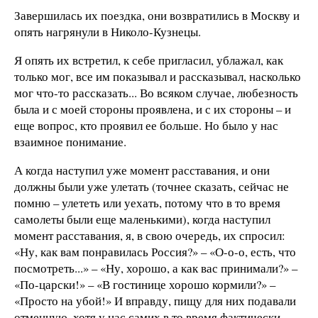
Завершилась их поездка, они возвратились в Москву и
опять нагрянули в Николо-Кузнецы.
Я опять их встретил, к себе пригласил, ублажал, как
только мог, все им показывал и рассказывал, насколько
мог что-то рассказать... Во всяком случае, любезность
была и с моей стороны проявлена, и с их стороны – и
еще вопрос, кто проявил ее больше. Но было у нас
взаимное понимание.
А когда наступил уже момент расставания, и они
должны были уже улетать (точнее сказать, сейчас не
помню – улететь или уехать, потому что в то время
самолеты были еще маленькими), когда наступил
момент расставания, я, в свою очередь, их спросил:
«Ну, как вам понравилась Россия?» – «О-о-о, есть, что
посмотреть...» – «Ну, хорошо, а как вас принимали?» –
«По-царски!» – «В гостинице хорошо кормили?» –
«Просто на убой!» И вправду, пищу для них подавали
отменную, хотя у нас самих в то время фактически