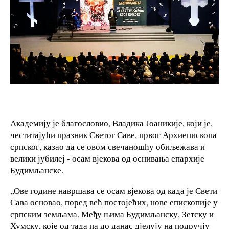
Академију је благословио, Владика Јоаникије, који је,
честитајући празник Светог Саве, првог Архиепископа
српског, казао да се овом свечаношћу обиљежава и
велики јубилеј - осам вјекова од оснивања епархије
Будимљанске.
„Ове године навршава се осам вјекова од када је Свети
Сава основао, поред већ постојећих, нове епископије у
српским земљама. Међу њима Будимљанску, Зетску и
Хумску, које од тада па до данас дјелују на подручју