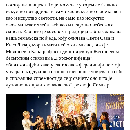
постојања и вијека. То је моменат у којем се Савино
искуство потврдило не само као искуство свијета, већ
као и искуство светости, не само као искуство
овоземаљског хлеба, већ као и искуство небескога
смисла. Као што је косовска традиција забиљежила да
наша земаљска побједа, коју оличава Свети Сава и
Кнез Лазар, мора имати небески смисао, тако је
Милошев и Карађорђев подвиг одјекнуо Његошевим
бесмртинм стиховима „Горског вијенца“,
обиљежавајући како у светосавској традицији постоји
унутрашња, духовна сконцентрисаност човјека на себе
и спољашња спремност да се у свијету оно што је
духовно потврди као животно“, рекао је Ломпар.