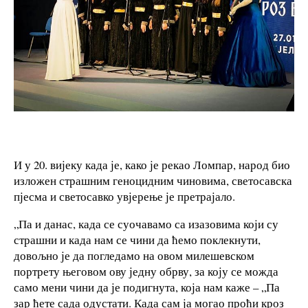
И у 20. вијеку када је, како је рекао Ломпар, народ био
изложен страшним геноцидним чиновима, светосавска
пјесма и светосавко увјерење је претрајало.
„Па и данас, када се суочавамо са изазовима који су
страшни и када нам се чини да ћемо поклекнути,
довољно је да погледамо на овом милешевском
портрету његовом ову једну обрву, за коју се можда
само мени чини да је подигнута, која нам каже – „Па
зар ћете сада одустати. Када сам ја могао проћи кроз