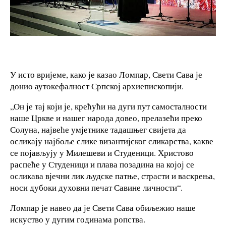
У исто вријеме, како је казао Ломпар, Свети Сава је
донио аутокефалност Српској архиепископији.
„Он је тај који је, крећући на дуги пут самосталности
наше Цркве и нашег народа довео, прелазећи преко
Солуна, највеће умјетнике тадашњег свијета да
осликају најбоље слике византијског сликарства, какве
се појављују у Милешеви и Студеници. Христово
распеће у Студеници и плава позадина на којој се
осликава вјечни лик људске патње, страсти и васкрења,
носи дубоки духовни печат Савине личности“.
Ломпар је навео да је Свети Сава обиљежио наше
искуство у дугим годинама ропства.