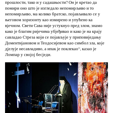
прошлости, тако и у садашњости? Он је кретао да
помири оно што је изгледало непомирљиво и то
непомирљиво, ма колико братско, појављивало се у
његовом хоризонту као измирено и упућено ка
вјечном. Свети Сава није устукнуо пред злом, знамо
како је благим ријечима убјеђивао и како је на крају
савладао Стреза који се појављује у приповиједању
Доментијановом и Теодосијевом као симбол зла, које
дјелује несавладиво, а ипак је поклекао“, казао је
Ломпар у својој бесједи.