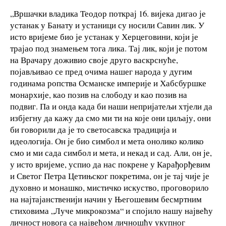
„Вршачки владика Теодор поткрај 16. вијека дигао је
устанак у Банату и устаници су носили Савин лик. У
исто вријеме био је устанак у Херцеговини, који је
трајао под знамењем тога лика. Тај лик, који је потом
на Врачару доживио своје друго васкрснуће,
појављивао се пред очима нашег народа у дугим
годинама ропства Османске империје и Хабсбуршке
монархије, као позив на слободу и као позив на
подвиг. Па и онда када би наши непријатељи хтјели да
избјегну да кажу да смо ми ти на које они циљају, они
би говорили да је то светосавска традиција и
идеологија. Он је био симбол и мета онолико колико
смо и ми сада симбол и мета, и некад и сад. Али, он је,
у исто вријеме, успио да нас покрене у Карађорђевим
и Светог Петра Цетињског покретима, он је тај чије је
духовно и монашко, мистичко искуство, проговорило
на најтајанственији начин у Његошевим бесмртним
стиховима „Луче микрокозма“ и спојило нашу највећу
личност новога са највећом личношћу укупног