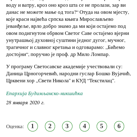
воду и ватру, кроз оно кроз шта се не пролази, зар ви
данас не можете мање од тога?“ Отуда на овом мјесту,
које краси највећа српска књига Мирослављево
јеванђеље, врло добро знамо да ми који остајемо под
овом подигнутом обрвом Светог Саве остајемо вјерни
унутрашњој духовној суштини једног дугог, мучног,
трагичног и славног кретања и одговарамо: „Бићемо
достојни“, поручио је проф. др Мило Ломпар.
У програму Светосавске академије учествовали су:
Даница Црногорчевић, народни гуслар Бошко Вујачић,
Црквени хор ,,Свети Никола'' и КУД “Текстилац”.
Епархија Будимљанско-никшићка
28 января 2020 г.
1
2
3
4
5
6
Оценка: