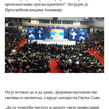
препознатљиви српски идентитет“, бесједио је
Преосвећени владика Јоаникије.
Он је истакао да и да данас, вјерници окупљени око
светиња и светитеља, слиједе заповјести Светог Саве.
„Да се чувајући чистоту и љепоту свете православне