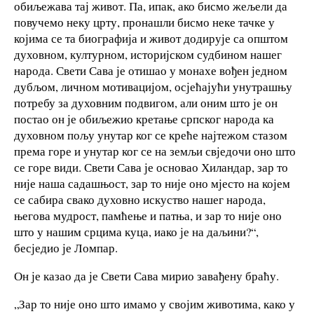
обиљежава тај живот. Па, ипак, ако бисмо жељели да
повучемо неку црту, пронашли бисмо неке тачке у
којима се та биографија и живот додирује са општом
духовном, културном, историјском судбином нашег
народа. Свети Сава је отишао у монахе вођен једном
дубљом, личном мотивацијом, осјећајући унутрашњу
потребу за духовним подвигом, али оним што је он
постао он је обиљежио кретање српског народа ка
духовном пољу унутар ког се креће најтежом стазом
према горе и унутар ког се на земљи свједочи оно што
се горе види. Свети Сава је основао Хиландар, зар то
није наша садашњост, зар то није оно мјесто на којем
се сабира свако духовно искуство нашег народа,
његова мудрост, памћење и патња, и зар то није оно
што у нашим срцима куца, иако је на даљини?“,
бесједио је Ломпар.
Он је казао да је Свети Сава мирио завађену браћу.
„Зар то није оно што имамо у својим животима, како у