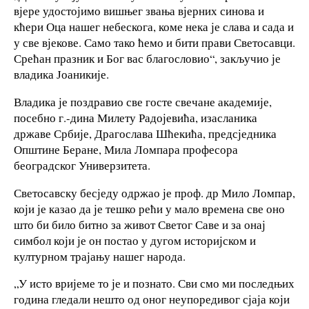
вјере удостојимо вишњег звања вјерних синова и
кћери Оца нашег небескога, коме нека је слава и сада и
у све вјекове. Само тако ћемо и бити прави Светосавци.
Срећан празник и Бог вас благословио“, закључио је
владика Јоаникије.
Владика је поздравио све госте свечане академије,
посебно г.-дина Милету Радојевића, изасланика
државе Србије, Драгослава Шћекића, предсједника
Општине Беране, Мила Ломпара професора
београдског Универзитета.
Светосавску бесједу одржао је проф. др Мило Ломпар,
који је казао да је тешко рећи у мало времена све оно
што би било битно за живот Светог Саве и за онај
симбол који је он постао у дугом историјском и
културном трајању нашег народа.
„У исто вријеме то је и познато. Сви смо ми последњих
година гледали нешто од оног неупоредивог сјаја који