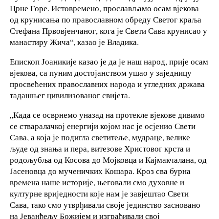
Црне Горе. Истовремено, прослављамо осам вјекова
од крунисања по православном обреду Светог краља
Стефана Првовјенчаног, кога је Свети Сава крунисао у
манастиру Жича“, казао је Владика.
Епископ Јоаникије казао је да је наш народ, прије осам
вјекова, са пуним достојанством ушао у заједницу
просвећених православних народа и угледних држава
тадашњег цивилизованог свијета.
„Када се осврнемо уназад на протекле вјекове дивимо
се стваралачкој енергији којом нас је осјенио Свети
Сава, а која је подигла светитеље, мудраце, велике
људе од знања и пера, витезове Христовог крста и
родољубља од Косова до Мојковца и Кајмакчалана, од
Јасеновца до мученичких Кошара. Кроз сва бурна
времена наше историје, његовали смо духовне и
културне вриједности које нам је завјештао Свети
Сава, тако смо утврђивали своје јединство засновано
на Јеванђељу Божијем и изграђивали свој