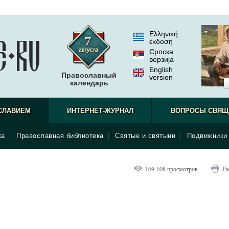
Ελληνική
έκδοση
Српска
верзиjа
English
Православный
version
календарь
СЛАВИЕМ
ИНТЕРНЕТ-ЖУРНАЛ
ВОПРОСЫ СВЯЩ
ка
|
Православная библиотека
|
Святые и святыни
|
Подвижники 
169 108 просмотров
Ра