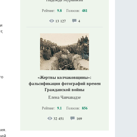
Рейтинг:
9.8
Голосов:
481
13 127
4
ли
т,
«Жертвы колчаковщины»:
го
фальсификация фотографий времен
Гражданской войны
Елена Чавчавадзе
Рейтинг:
9.1
Голосов:
856
32 451
169
ия.
цей