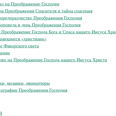
во на Преображение Господне
на Преображения Спасителя и тайна спасения
 предпразднство Преображения Господня
оповедь в день Преображения Господня
 Преображение Господа Бога и Спаса нашего Иисуса Хри
щающиеся «христиане»
е Фаворского света
жение
ово на Преображение Господа нашего Иисуса Христа
ски, мозаики, миниатюры
нографии Преображения Господня
Я