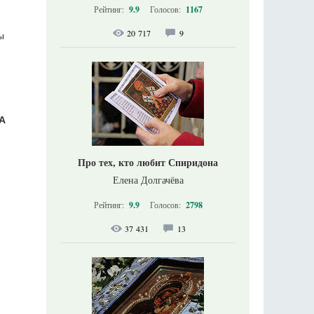
Рейтинг:
9.9
Голосов:
1167
20 717
9
ы
А
Про тех, кто любит Спиридона
Елена Долгачёва
Рейтинг:
9.9
Голосов:
2798
37 431
13