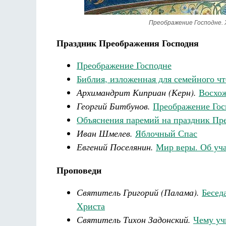
Преображение Господне. 
Праздник Преображения Господня
Преображение Господне
Библия, изложенная для семейного ч
Архимандрит Киприан (Керн).
Восхож
Георгий Битбунов.
Преображение Гос
Объяснения паремий на праздник Пр
Иван Шмелев.
Яблочный Спас
Евгений Поселянин.
Мир веры. Об уча
Проповеди
Святитель Григорий (Палама).
Бесед
Христа
Святитель Тихон Задонский.
Чему уч