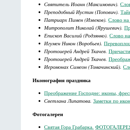
Святитель Иоанн (Максимович).
Сло
Преподобный Иустин (Попович).
Тай
Патриарх Пимен (Извеков).
Слово на
Митрополит Николай (Ярушевич).
Пр
Епископ Василий (Родзянко).
Слово на
Игумен Никон (Воробьев).
Перевопло
Протоиерей Андрей Ткачев.
Причасти
Протоиерей Андрей Ткачев.
Преобра
Иеромонах Симеон (Томачинский).
Сл
Иконография праздника
Преображение Господне: иконы, фре
Светлана Липатова.
Заметки по ико
Фотогалереи
Святая Гора Грабарка.
ФОТОГАЛЕРЕ