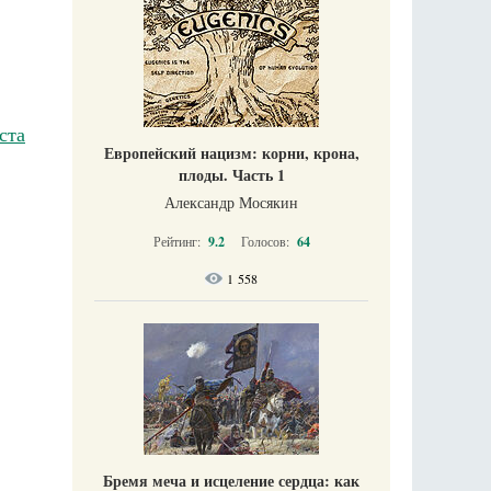
ста
Европейский нацизм: корни, крона,
плоды. Часть 1
Александр Мосякин
Рейтинг:
9.2
Голосов:
64
1 558
Бремя меча и исцеление сердца: как