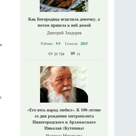
Как Богородица исцелила девочку, а
потом пришла к ней домой
Дмитрий Злодорев
Рейтинг:
9.9
Голосов:
2015
н
23 724
11
о
«Его весь народ любил». К 100-летию
со дня рождения митрополита
Нижегородского и Арзамасского
Николая (Кутепова)
Надежда Муравьева