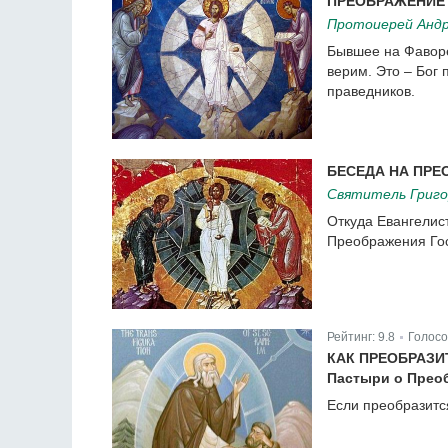
ПРЕОБРАЖЕНИЕ
Протоиерей Андр
Бывшее на Фаворе 
верим. Это – Бог
праведников.
БЕСЕДА НА ПРЕ
Святитель Григо
Откуда Евангелис
Преображения Госп
Рейтинг:
9.8
Голосо
|
КАК ПРЕОБРАЗИ
Пастыри о Прео
Если преобразитс