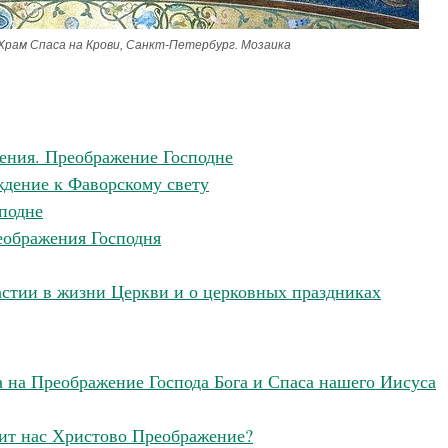
Храм Спаса на Крови, Санкт-Петербург. Мозаика
тения. Преображение Господне
дение к Фаворскому свету
подне
еображения Господня
стии в жизни Церкви и о церковных праздниках
а на Преображение Господа Бога и Спаса нашего Иисуса
ит нас Христово Преображение?