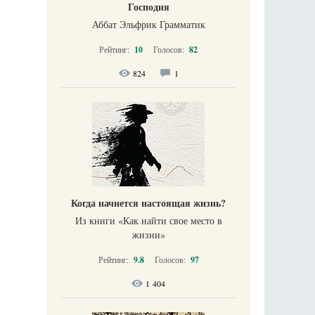
Господня
Аббат Эльфрик Грамматик
Рейтинг:
10
Голосов:
82
824
1
Когда начнется настоящая жизнь?
Из книги «Как найти свое место в
жизни​»
Рейтинг:
9.8
Голосов:
97
1 404