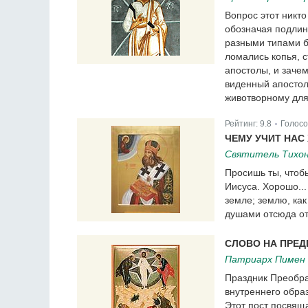
Вопрос этот никто
обозначая подлин
разными типами б
ломались копья, 
апостолы, и зачем
виденный апостол
животворному для
Рейтинг:
9.8
Голосо
|
ЧЕМУ УЧИТ НАС
Святитель Тихон
Просишь ты, чтоб
Иисуса. Хорошо...
земле; землю, как
душами отсюда о
СЛОВО НА ПРЕ
Патриарх Пимен 
Праздник Преобра
внутреннего образ
Этот пост посвящ