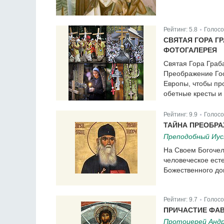
Рейтинг:
5.8
Голосо
|
СВЯТАЯ ГОРА Г
ФОТОГАЛЕРЕЯ
Святая Гора Граб
Преображение Гос
Европы, чтобы пр
обетные кресты и 
Рейтинг:
9.9
Голосо
|
ТАЙНА ПРЕОБРА
Преподобный Иус
На Своем Богочел
человеческое ест
Божественного до
Рейтинг:
9.7
Голосо
|
ПРИЧАСТИЕ ФА
Протоиерей Андр