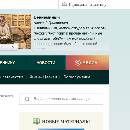
Подписаться на рассылку
Вениаминыч
Алексей Григоренко
«Вениаминыч, колись, откуда у тебя все эти
“якоже”, “яко”, “сии” и прочие нетипичные
слова для тебя?» – «А мой покойный
папаша дьяконом был в Леонтьевской
церкви…»
ЕННИКУ
НОВОСТИ
МЕДИА
благочестия
|
Жизнь Церкви
|
Богослужение
спечатать
НОВЫЕ МАТЕРИАЛЫ