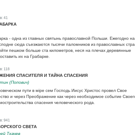
в:
41
РАБАРКА
арка - одна из главных святынь православной Польши. Ежегодно на
подне сюда съезжаются тысячи паломников из православных стра
ойти пешком больше ста километров, неся на плечах деревянные
оставить их на Грабарке.
в:
118
ЖЕНИЯ СПАСИТЕЛЯ И ТАЙНА СПАСЕНИЯ
тин (Попович)
овеческом пути в мiре сем Господь Иисус Христос провел Свое
ество и через Преображение как через необходимое событие Своег
мостроительства спасения человеческого рода.
в:
941
ВОРСКОГО СВЕТА
ей Ткачев