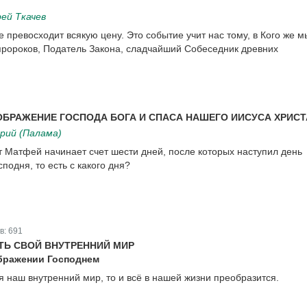
ей Ткачев
превосходит всякую цену. Это событие учит нас тому, в Кого же м
 пророков, Податель Закона, сладчайший Собеседник древних
ОБРАЖЕНИЕ ГОСПОДА БОГА И СПАСА НАШЕГО ИИСУСА ХРИСТ
рий (Палама)
т Матфей начинает счет шести дней, после которых наступил день
одня, то есть с какого дня?
в:
691
ТЬ СВОЙ ВНУТРЕННИЙ МИР
бражении Господнем
я наш внутренний мир, то и всё в нашей жизни преобразится.