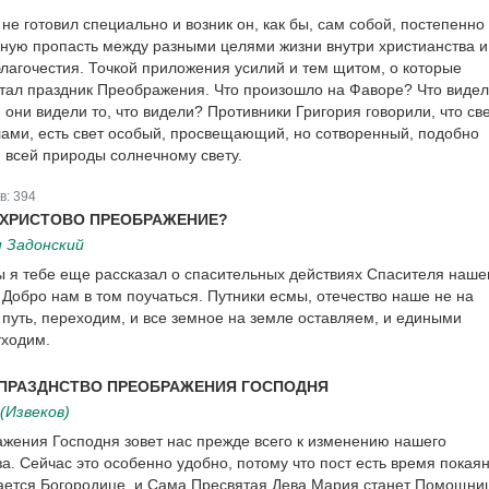
 не готовил специально и возник он, как бы, сам собой, постепенно
ную пропасть между разными целями жизни внутри христианства и
лагочестия. Точкой приложения усилий и тем щитом, о которые
стал праздник Преображения. Что произошло на Фаворе? Что виде
 они видели то, что видели? Противники Григория говорили, что све
ами, есть свет особый, просвещающий, но сотворенный, подобно
 всей природы солнечному свету.
в:
394
 ХРИСТОВО ПРЕОБРАЖЕНИЕ?
 Задонский
ы я тебе еще рассказал о спасительных действиях Спасителя наше
 Добро нам в том поучаться. Путники есмы, отечество наше не на
 путь, переходим, и все земное на земле оставляем, и едиными
тходим.
ДПРАЗДНСТВО ПРЕОБРАЖЕНИЯ ГОСПОДНЯ
(Извеков)
жения Господня зовет нас прежде всего к изменению нашего
а. Сейчас это особенно удобно, потому что пост есть время покаян
ается Богородице, и Сама Пресвятая Дева Мария станет Помощни