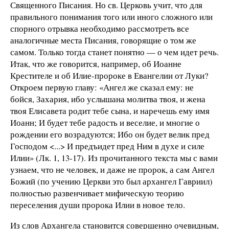
Священного Писания. Но св. Церковь учит, что для
правильного понимания того или иного сложного или
спорного отрывка необходимо рассмотреть все
аналогичные места Писания, говорящие о том же
самом. Только тогда станет понятно — о чем идет речь.
Итак, что же говорится, например, об Иоанне
Крестителе и об Илие-пророке в Евангелии от Луки?
Откроем первую главу: «Ангел же сказал ему: не
бойся, Захария, ибо услышана молитва твоя, и жена
твоя Елисавета родит тебе сына, и наречешь ему имя
Иоанн; И будет тебе радость и веселие, и многие о
рождении его возрадуются; Ибо он будет велик пред
Господом <...> И предъидет пред Ним в духе и силе
Илии» (Лк. 1, 13-17). Из прочитанного текста мы с вами
узнаем, что не человек, и даже не пророк, а сам Ангел
Божий (по учению Церкви это был архангел Гавриил)
полностью развенчивает мифическую теорию
переселения души пророка Илии в новое тело.
Из слов Архангела становится совершенно очевидным,