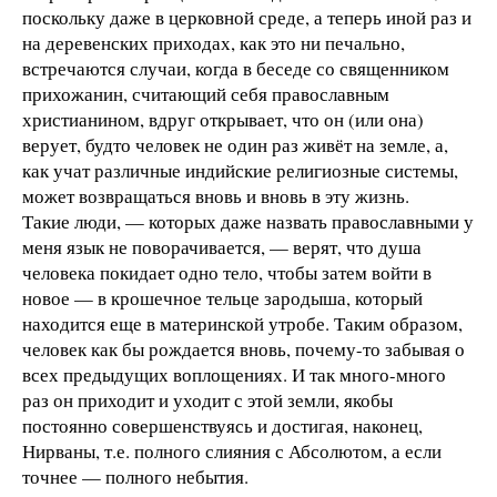
поскольку даже в церковной среде, а теперь иной раз и
на деревенских приходах, как это ни печально,
встречаются случаи, когда в беседе со священником
прихожанин, считающий себя православным
христианином, вдруг открывает, что он (или она)
верует, будто человек не один раз живёт на земле, а,
как учат различные индийские религиозные системы,
может возвращаться вновь и вновь в эту жизнь.
Такие люди, — которых даже назвать православными у
меня язык не поворачивается, — верят, что душа
человека покидает одно тело, чтобы затем войти в
новое — в крошечное тельце зародыша, который
находится еще в материнской утробе. Таким образом,
человек как бы рождается вновь, почему-то забывая о
всех предыдущих воплощениях. И так много-много
раз он приходит и уходит с этой земли, якобы
постоянно совершенствуясь и достигая, наконец,
Нирваны, т.е. полного слияния с Абсолютом, а если
точнее — полного небытия.