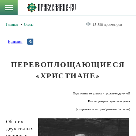
Главная
Статьи
15 380 просмотров
Нравится
ПЕРЕВОПЛОЩАЮЩИЕСЯ
«ХРИСТИАНЕ»
Одна жизнь не удалась - проживем другую?!
Или о суеверии перевоплощения
(из проповеди на Преображение Господне)
Об этих
двух святых
пророках —