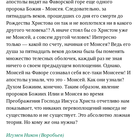
апостолы видят на Фаворской горе еще одного
пророка Божия - Моисея. Следовательно, за
пятнадцать веков, прошедших со дня его смерти до
Рождества Христова он так и не воплотился ни в какого
другого человека!? А иначе стоял бы со Христом уже
не Моисей, а совсем другой человек! Интересно
только — какой по счету, начиная от Моисея? Ведь его
душа за пятнадцать веков должна была бы поменять
множество телесных оболочек, каждый раз не зная
ничего о своем предыдущем воплощении. Однако,
Моисей на Фаворе сознавал себя все-таки Моисеем! И
апостолы узнали, что это - Моисей. Как они узнали?
Духом Божиим, конечно. Таким образом, явление
пророков Божиих Илии и Моисея во время
Преображения Господа Иисуса Христа отчетливо нам
показывает, что никаких перевоплощений никогда не
существовало и не существует. Это абсолютно ложная
теория. Но кому же она нужна?
Игумен Никон (Воробьев)