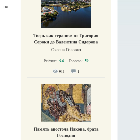
— на
Тверь как терапия: от Григория
Сороки до Валентина Сидорова
Оксана Головко
Рейтинг:
9.6
Голосов:
59
911
1
Память апостола Иакова, брата
Господня