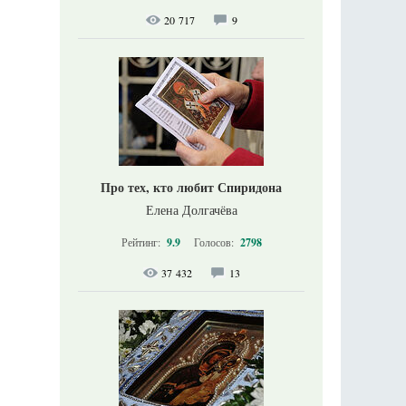
20 717
9
Про тех, кто любит Спиридона
Елена Долгачёва
Рейтинг:
9.9
Голосов:
2798
37 432
13