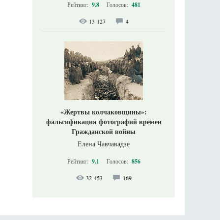
Рейтинг:
9.8
Голосов:
481
13 127
4
«Жертвы колчаковщины»:
фальсификация фотографий времен
Гражданской войны
Елена Чавчавадзе
Рейтинг:
9.1
Голосов:
856
32 453
169