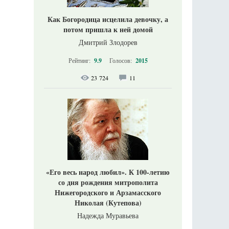
Как Богородица исцелила девочку, а
потом пришла к ней домой
Дмитрий Злодорев
Рейтинг:
9.9
Голосов:
2015
23 724
11
«Его весь народ любил». К 100-летию
со дня рождения митрополита
Нижегородского и Арзамасского
Николая (Кутепова)
Надежда Муравьева