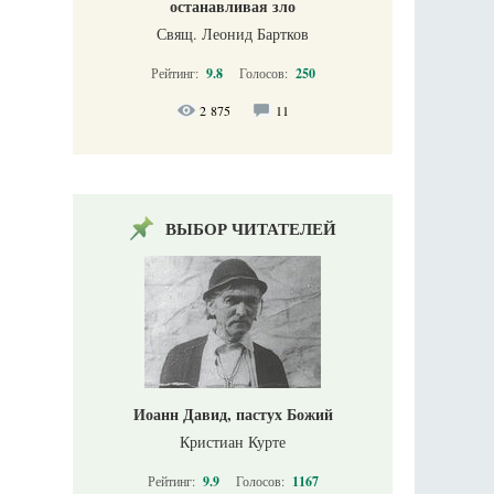
останавливая зло
Свящ. Леонид Бартков
Рейтинг:
9.8
Голосов:
250
2 875
11
ВЫБОР ЧИТАТЕЛЕЙ
Иоанн Давид, пастух Божий
Кристиан Курте
Рейтинг:
9.9
Голосов:
1167