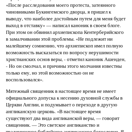
«После расследования моего протеста, затеянного
чиновниками Букингемского дворца, я пришел к
выводу, что наиболее достойным путем для меня будет
выход в отставку» — написал каноник в своем блоге.
При этом он обвинил архиепископа Кентерберийского
в замалчивании этой проблемы. «Не подлежит ни
малейшему сомнению, что архиепископ имел полную
возможность высказаться по вопросу нерушимости
христианских основ веры, - отметил каноник Ашенден,
- Но он смолчал, и причины этого молчания известны
только ему, но этой возможностью он не
воспользовался».
Мятежный священник в настоящее время не имеет
официального допуска к несению духовной службы в
Церкви Англии, и подумывает о переходе в другую
англиканскую церковь. «В настоящее время
существуют два вида англиканской веры, — говорит
священник. — Это светское англиканство и
традиционное библейское англиканское богословие. Я