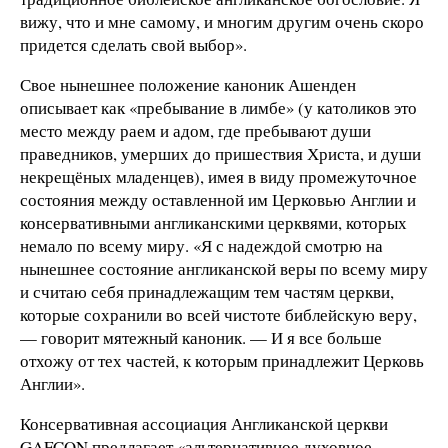
вижу, что и мне самому, и многим другим очень скоро
придется сделать свой выбор».
Свое нынешнее положение каноник Ашенден
описывает как «пребывание в лимбе» (у католиков это
место между раем и адом, где пребывают души
праведников, умерших до пришествия Христа, и души
некрещёных младенцев), имея в виду промежуточное
состояния между оставленной им Церковью Англии и
консервативными англиканскими церквями, которых
немало по всему миру. «Я с надеждой смотрю на
нынешнее состояние англиканской веры по всему миру
и считаю себя принадлежащим тем частям церкви,
которые сохранили во всей чистоте библейскую веру,
— говорит мятежный каноник. — И я все больше
отхожу от тех частей, к которым принадлежит Церковь
Англии».
Консервативная ассоциация Англиканской церкви
GAFCON предлагает «альтернативное духовное