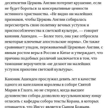
десятилетия Церковь Англии потерпит крушение, если
не будет бороться за консервативные ценности
истинного христианства. «Не видно ни малейших
признаков, чтобы Церковь Англии собиралась
пересмотреть свою политику вечных уступок и
приспособленчества к светской культуре, — говорит
каноник Ашенден. — Более того, она уже отбросила
некоторые ключевые апостольские нормы». Он также
сравнивает упадок, переживаемый Церковью Англии, с
явным ростом веры в России и Китае и утверждает, что
причина подобных различий заключается в том, что
тамошние вероучителя «не делают ни малейших
уступок прихотям светской культуры».
Каноник Ашенден прослужил девять лет в качестве
одного из капелланов королевы в соборе Святой
Марии в Глазго, но не стерпел, когда высшее
духовенство собора дозволило мусульманскому юнцу
огласить с кафедры собора тексты Корана, в которых
отрицается, что Иисус является Сыном Божьим.