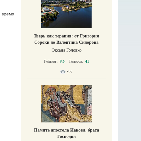
о время
Тверь как терапия: от Григория
Сороки до Валентина Сидорова
Оксана Головко
Рейтинг:
9.6
Голосов:
41
592
Память апостола Иакова, брата
Господня