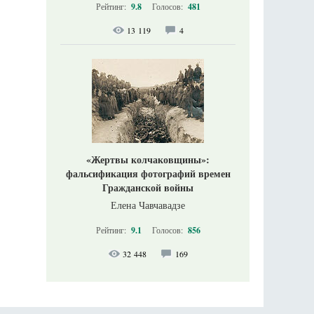
Рейтинг:
9.8
Голосов:
481
13 119
4
«Жертвы колчаковщины»:
фальсификация фотографий времен
Гражданской войны
Елена Чавчавадзе
Рейтинг:
9.1
Голосов:
856
32 448
169