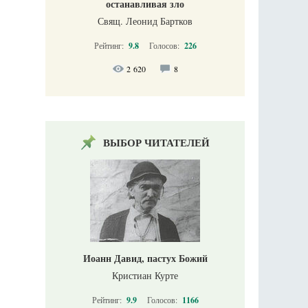
останавливая зло
Свящ. Леонид Бартков
Рейтинг:
9.8
Голосов:
226
2 620
8
ВЫБОР ЧИТАТЕЛЕЙ
Иоанн Давид, пастух Божий
Кристиан Курте
Рейтинг:
9.9
Голосов:
1166