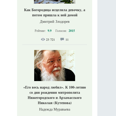
Как Богородица исцелила девочку, а
потом пришла к ней домой
Дмитрий Злодорев
Рейтинг:
9.9
Голосов:
2015
23 721
11
«Его весь народ любил». К 100-летию
со дня рождения митрополита
Нижегородского и Арзамасского
Николая (Кутепова)
Надежда Муравьева