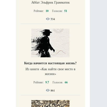
Аббат Эльфрик Грамматик
Рейтинг:
10
Голосов:
51
534
Когда начнется настоящая жизнь?
Из книги «Как найти свое место в
жизни​»
Рейтинг:
9.7
Голосов:
66
861