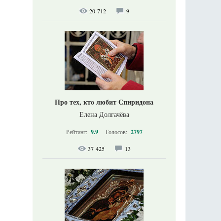
20 712
9
Про тех, кто любит Спиридона
Елена Долгачёва
Рейтинг:
9.9
Голосов:
2797
37 425
13