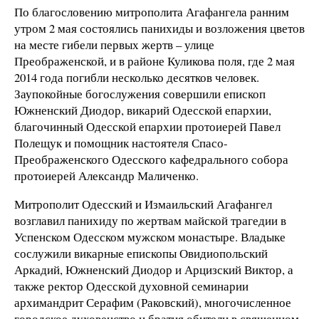
По благословению митрополита Агафангела ранним
утром 2 мая состоялись панихиды и возложения цветов
на месте гибели первых жертв – улице
Преображенской, и в районе Куликова поля, где 2 мая
2014 года погибли несколько десятков человек.
Заупокойные богослужения совершили епископ
Южненский Диодор, викарий Одесской епархии,
благочинный Одесской епархии протоиерей Павел
Полещук и помощник настоятеля Спасо-
Преображенского Одесского кафедрального собора
протоиерей Александр Маличенко.
Митрополит Одесский и Измаильский Агафангел
возглавил панихиду по жертвам майской трагедии в
Успенском Одесском мужском монастыре. Владыке
сослужили викарные епископы Овидиопольский
Аркадий, Южненский Диодор и Арцизский Виктор, а
также ректор Одесской духовной семинарии
архимандрит Серафим (Раковский), многочисленное
городское духовенство и братия обители в священном