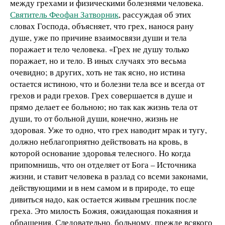
между грехами и физическими болезнями человека.
Святитель Феофан Затворник
, рассуждая об этих
словах Господа, объясняет, что грех, нанося рану
душе, уже по причине взаимосвязи души и тела
поражает и тело человека. «Грех не душу только
поражает, но и тело. В иных случаях это весьма
очевидно; в других, хоть не так ясно, но истина
остается истиною, что и болезни тела все и всегда от
грехов и ради грехов. Грех совершается в душе и
прямо делает ее больною; но так как жизнь тела от
души, то от больной души, конечно, жизнь не
здоровая. Уже то одно, что грех наводит мрак и тугу,
должно неблагоприятно действовать на кровь, в
которой основание здоровья телесного. Но когда
припомнишь, что он отделяет от Бога – Источника
жизни, и ставит человека в разлад со всеми законами,
действующими и в нем самом и в природе, то еще
дивиться надо, как остается живым грешник после
греха. Это милость Божия, ожидающая покаяния и
обращения. Следовательно, больному, прежде всякого