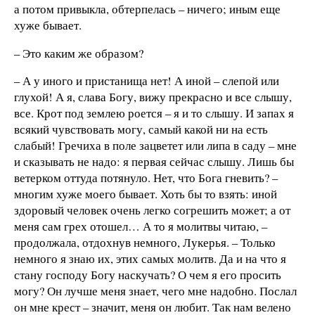
а потом привыкла, обтерпелась – ничего; иным еще
хуже бывает.
– Это каким же образом?
– А у иного и пристанища нет! А иной – слепой или
глухой! А я, слава Богу, вижу прекрасно и все слышу,
все. Крот под землею роется – я и то слышу. И запах я
всякий чувствовать могу, самый какой ни на есть
слабый! Гречиха в поле зацветет или липа в саду – мне
и сказывать не надо: я первая сейчас слышу. Лишь бы
ветерком оттуда потянуло. Нет, что Бога гневить? –
многим хуже моего бывает. Хоть бы то взять: иной
здоровый человек очень легко согрешить может; а от
меня сам грех отошел… А то я молитвы читаю, –
продолжала, отдохнув немного, Лукерья. – Только
немного я знаю их, этих самых молитв. Да и на что я
стану господу Богу наскучать? О чем я его просить
могу? Он лучше меня знает, чего мне надобно. Послал
он мне крест – значит, меня он любит. Так нам велено