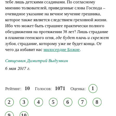
тебе лишь детскими ссадинами. По согласному
мнению толкователей, приведенные слова Господа –
очевидное указание на вечное мучение грешника,
которое также является следствием греховной жизни.
Ибо что может быть страшнее практически полного
обездвижения на протяжении 38 лет? Лишь страдание
в пламени геенского огня,
где будет плачь и скрежет
зубов
, страдание, которому уже не будет конца. От
чего да избавит нас
милосердие Божие
.
Священник Димитрий Выдумкин
6 мая 2017 г.
10
1071
1
Рейтинг:
Голосов:
Оценка:
2
3
4
5
6
7
8
9
10