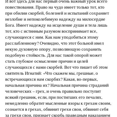
И вот здесь для нас первый очень важный урок всего
повествования. Право на чудо имеет только тот, кто
при обилии скорбей, болезней и испытаний сохраняет
незлобие и непоколебимую надежду на милосердие
Бога. Имеет надежду на исцеление души и тела лишь
тот, кто с истинным разумом воспринимает все,
случающееся с ним. Как нам уподобиться этому
расслабленному? Очевидно, что этот больной имел
некую духовную опору, позволяющую сохранить
подобную стойкость. Для нас такой опорой может
стать глубокое осмысление причин и целей
случающихся с нами скорбей. Вот что пишет об этом
святитель Игнатий: «Что скажем мы, грешные, о
встречающихся нам скорбях? Какая, во-первых,
начальная причина их? Начальная причина страданий
человеческих – грех, и очень правильно поступит
всякий грешник, если, при постигших его печалях,
немедленно обратит мысленные взоры к грехам своим,
сознается в грехах, обвинит грехи свои, обвинит себя
за грехи свои, признает скорбь праведным наказанием