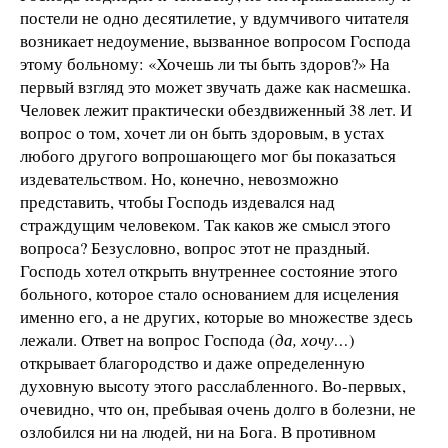
постели не одно десятилетие, у вдумчивого читателя
возникает недоумение, вызванное вопросом Господа
этому больному: «Хочешь ли ты быть здоров?» На
первый взгляд это может звучать даже как насмешка.
Человек лежит практически обездвиженный 38 лет. И
вопрос о том, хочет ли он быть здоровым, в устах
любого другого вопрошающего мог бы показаться
издевательством. Но, конечно, невозможно
представить, чтобы Господь издевался над
страждущим человеком. Так каков же смысл этого
вопроса? Безусловно, вопрос этот не праздный.
Господь хотел открыть внутреннее состояние этого
больного, которое стало основанием для исцеления
именно его, а не других, которые во множестве здесь
лежали. Ответ на вопрос Господа (
да, хочу…
)
открывает благородство и даже определенную
духовную высоту этого расслабленного. Во-первых,
очевидно, что он, пребывая очень долго в болезни, не
озлобился ни на людей, ни на Бога. В противном