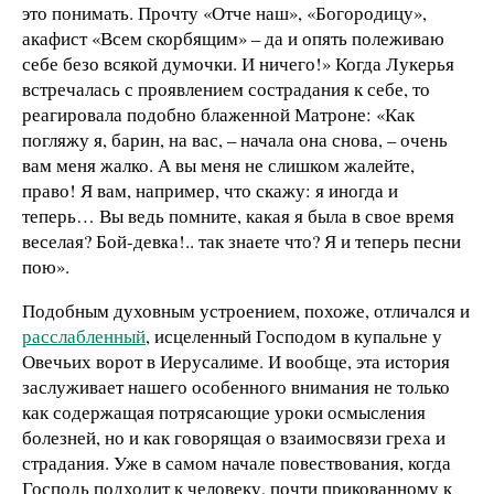
это понимать. Прочту «Отче наш», «Богородицу»,
акафист «Всем скорбящим» – да и опять полеживаю
себе безо всякой думочки. И ничего!» Когда Лукерья
встречалась с проявлением сострадания к себе, то
реагировала подобно блаженной Матроне: «Как
погляжу я, барин, на вас, – начала она снова, – очень
вам меня жалко. А вы меня не слишком жалейте,
право! Я вам, например, что скажу: я иногда и
теперь… Вы ведь помните, какая я была в свое время
веселая? Бой-девка!.. так знаете что? Я и теперь песни
пою».
Подобным духовным устроением, похоже, отличался и
расслабленный
, исцеленный Господом в купальне у
Овечьих ворот в Иерусалиме. И вообще, эта история
заслуживает нашего особенного внимания не только
как содержащая потрясающие уроки осмысления
болезней, но и как говорящая о взаимосвязи греха и
страдания. Уже в самом начале повествования, когда
Господь подходит к человеку, почти прикованному к