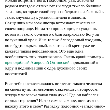
можно встретить Бога. Подобным, увы, довольно
редким взглядом отличаются и люди тяжело болящие,
те из них, которые силой веры победили неизбежный в
таких случаях дух уныния, печали и зависти.
Священник или врач иногда встречают таковых на
своем поприще. Когда это происходит, то уходишь
потом от такого больного с благодарностью Богу за
полученный урок. И не только благодарный уходишь,
но и будто окрыленный, так что свой крест уже не
кажется таким неподъемным. Это еще одна
особенность этих подвижников. Очень яркий пример –
преподобный Амвросий Оптинский
, прикованный к
одру и поднимавший с одра духовного своих
посетителей.
Если тебе посчастливилось встретить такого человека
на своем пути, ты невольно озадачишься вопросом:
откуда у человека такая сила духа? Где он набрался
столько терпения? И, что самое важное, почему я не
нахожу этого в себе? Разгадку подобных «загадочных»