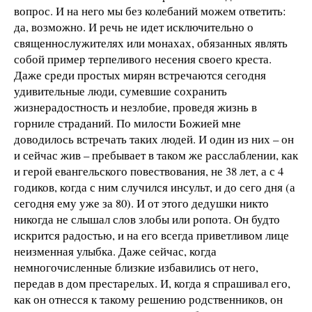
вопрос. И на него мы без колебаний можем ответить:
да, возможно. И речь не идет исключительно о
священнослужителях или монахах, обязанных являть
собой пример терпеливого несения своего креста.
Даже среди простых мирян встречаются сегодня
удивительные люди, сумевшие сохранить
жизнерадостность и незлобие, проведя жизнь в
горниле страданий. По милости Божией мне
доводилось встречать таких людей. И один из них – он
и сейчас жив – пребывает в таком же расслаблении, как
и герой евангельского повествования, не 38 лет, а с 4
годиков, когда с ним случился инсульт, и до сего дня (а
сегодня ему уже за 80). И от этого дедушки никто
никогда не слышал слов злобы или ропота. Он будто
искрится радостью, и на его всегда приветливом лице
неизменная улыбка. Даже сейчас, когда
немногочисленные близкие избавились от него,
передав в дом престарелых. И, когда я спрашивал его,
как он отнесся к такому решению родственников, он