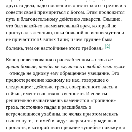
другого дела, надо поспешить очиститься от грехов и в
совести своей примириться с Богом. Этим проложится
путь и благодетельному действию лекарств. Слышно,
что был какой-то знаменательный врач, который не
приступал к лечению, пока больной не исповедуется и
не причастится Святых Таин; и чем труднее была
[2]
болезнь, тем он настойчивее этого требовал».
Конец повествования о расслабленном – слова
не
греши больше, чтобы не случилось с тобой, чего хуже
– отнюдь не одному ему обращенное увещание. Это
предостережение каждому из нас, говорящее о
следующем: действие греха, совершенного здесь и
сейчас, имеет свое «эхо» в вечности. И если ты
решительно вышагиваешь каменистой «тропиной»
греха, постоянно падая и расшибаясь о
встречающиеся ухабины, не желая при этом менять
своего пути, то имей в виду: впереди ты упадешь в
пропасть, в которой твои прежние «ушибы» покажутся