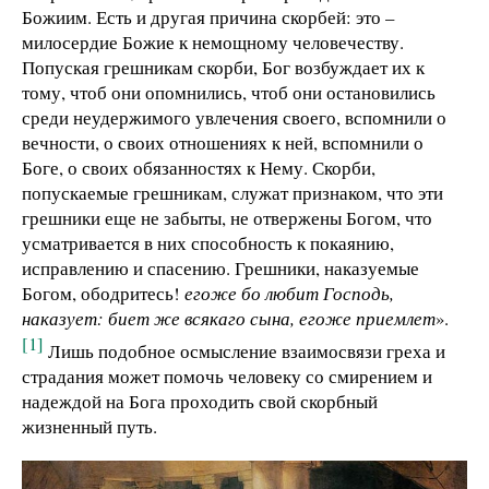
Божиим. Есть и другая причина скорбей: это –
милосердие Божие к немощному человечеству.
Попуская грешникам скорби, Бог возбуждает их к
тому, чтоб они опомнились, чтоб они остановились
среди неудержимого увлечения своего, вспомнили о
вечности, о своих отношениях к ней, вспомнили о
Боге, о своих обязанностях к Нему. Скорби,
попускаемые грешникам, служат признаком, что эти
грешники еще не забыты, не отвержены Богом, что
усматривается в них способность к покаянию,
исправлению и спасению. Грешники, наказуемые
Богом, ободритесь!
егоже бо любит Господь,
наказует: биет же всякаго сына, егоже приемлет
».
[1]
Лишь подобное осмысление взаимосвязи греха и
страдания может помочь человеку со смирением и
надеждой на Бога проходить свой скорбный
жизненный путь.