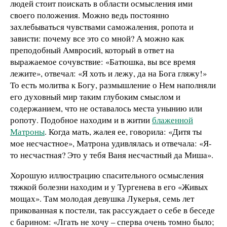
людей стоит поискать в области осмысления ими
своего положения. Можно ведь постоянно
захлебываться чувствами саможаления, ропота и
зависти: почему все это со мной? А можно как
преподобный Амвросий, который в ответ на
выражаемое сочувствие: «Батюшка, вы все время
лежите», отвечал: «Я хоть и лежу, да на Бога гляжу!»
То есть молитва к Богу, размышление о Нем наполняли
его духовный мир таким глубоким смыслом и
содержанием, что не оставалось места унынию или
ропоту. Подобное находим и в житии
блаженной
Матроны
. Когда мать, жалея ее, говорила: «Дитя ты
мое несчастное», Матрона удивлялась и отвечала: «Я-
то несчастная? Это у тебя Ваня несчастный да Миша».
Хорошую иллюстрацию спасительного осмысления
тяжкой болезни находим и у Тургенева в его «Живых
мощах». Там молодая девушка Лукерья, семь лет
прикованная к постели, так рассуждает о себе в беседе
с барином: «Лгать не хочу – сперва очень томно было;