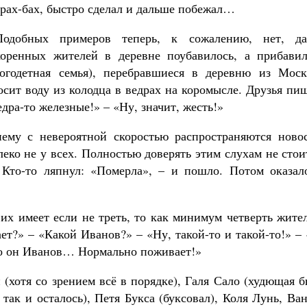
трах-бах, быстро сделал и дальше побежал…
Подобных примеров теперь, к сожалению, нет, д
коренных жителей в деревне поубавилось, а прибавил
годетная семья), перебравшиеся в деревню из Моск
осит воду из колодца в ведрах на коромысле. Друзья пи
ра-то железные!» – «Ну, значит, жесть!»
нему с невероятной скоростью распространяются новос
еко не у всех. Полностью доверять этим слухам не стои
 Кто-то ляпнул: «Померла», – и пошло. Потом оказало
их имеет если не треть, то как минимум четверть жите
т?» – «Какой Иванов?» – «Ну, такой-то и такой-то!» –
что он Иванов… Нормально поживает!»
(хотя со зрением всё в порядке), Галя Сало (худющая 
так и осталось), Петя Букса (буксовал), Коля Лунь, Ва