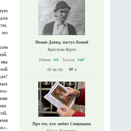
ную
дала
ти.
 но
Иоанн Давид, пастух Божий
сем
Кристиан Курте
ой.
Рейтинг:
9.9
Голосов:
1167
и мы
ной
20 732
9
ах!
ных
то-
ими
ни.
ой,
еня
Про тех, кто любит Спиридона
ах»,
Елена Долгачёва