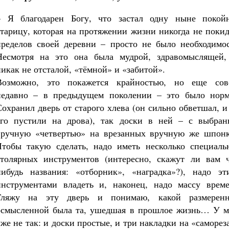
– Я благодарен Богу, что застал одну ныне покой
старицу, которая на протяжении жизни никогда не поки
пределов своей деревни – просто не было необходимос
Несмотря на это она была мудрой, здравомыслящей,
никак не отсталой, «тёмной» и «забитой».
Возможно, это покажется крайностью, но еще сов
недавно – в предыдущем поколении – это было норм
Сохранил дверь от старого хлева (он сильно обветшал, 
его пустили на дрова), так доски в ней – с выбран
вручную «четвертью» на врезанных вручную же шпонк
Чтобы такую сделать, надо иметь несколько специаль
столярных инструментов (интересно, скажут ли вам ч
нибудь названия: «отборник», «наградка»?), надо эт
инструментами владеть и, наконец, надо массу време
Гляжу на эту дверь и понимаю, какой размеренн
осмысленной была та, ушедшая в прошлое жизнь… У м
уже не так: и доски простые, и три накладки на «саморез