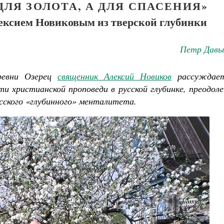
ДЛЯ ЗОЛОТА, А ДЛЯ СПАСЕНИЯ»
ексием Новиковым из тверской глубинки
Петр Давы
ревни Озерец
священник Алексий Новиков
рассуждае
и христианской проповеди в русской глубинке, преодол
сского «глубинного» менталитета.
Великомученик Георгий Победоносец. Н
святого