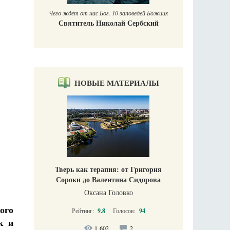
Чего ждет от нас Бог. 10 заповедей Божиих
Святитель Николай Сербский
НОВЫЕ МАТЕРИАЛЫ
Тверь как терапия: от Григория
Сороки до Валентина Сидорова
Оксана Головко
ого
Рейтинг:
9.8
Голосов:
94
к и
1 602
2