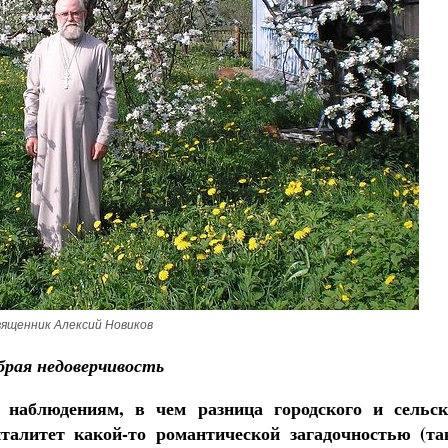
Роман Котов
Как найти своё место в жизни
Кирилл Мурышев
ященник Алексий Новиков
брая недоверчивость
наблюдениям, в чем разница городского и сельск
талитет какой-то романтической загадочностью (та