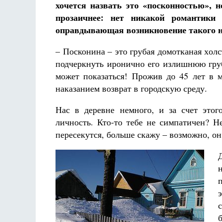
хочется назвать это «посконностью», н
прозаичнее: нет никакой романтики 
оправдывающая возникновение такого н
– Посконина – это грубая домотканая хол
подчеркнуть иронично его излишнюю груб
может показаться! Прожив до 45 лет в м
наказанием возврат в городскую среду.
Нас в деревне немного, и за счет это
личность. Кто-то тебе не симпатичен? Н
пересекутся, больше скажу – возможно, он