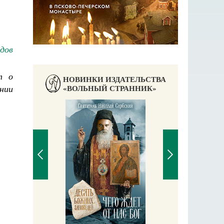
дов
т о
НОВИНКИ ИЗДАТЕЛЬСТВА
ении
«ВОЛЬНЫЙ СТРАННИК»
П
Е
аучись у