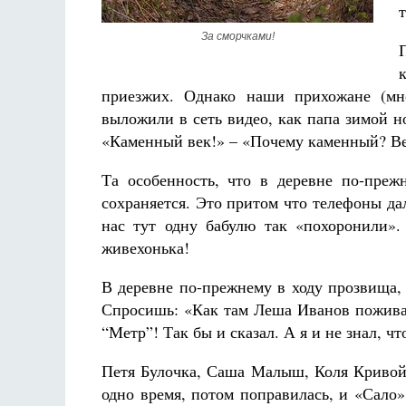
За сморчками!
приезжих. Однако наши прихожане (мно
выложили в сеть видео, как папа зимой н
«Каменный век!» – «Почему каменный? Вед
Та особенность, что в деревне по-преж
сохраняется. Это притом что телефоны дал
нас тут одну бабулю так «похоронили».
живехонька!
В деревне по-прежнему в ходу прозвища, 
Спросишь: «Как там Леша Иванов поживае
“Метр”! Так бы и сказал. А я и не знал, 
Петя Булочка, Саша Малыш, Коля Кривой 
одно время, потом поправилась, и «Сало» 