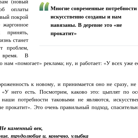
вам (новый
Многие современные потребности
об оплаты
искусственно созданы и нам
овый покрой
е жаргонное
навязаны. В деревне это «не
х принять,
прокатит»
жизнь станет
т проблем,
я время. В
 нам «помогает» реклама; ну, и работает: «У всех уже е
ороженность к новому, и принимается оно не сразу, не
 «У него есть. Посмотрим, каково это: цыплят по ос
наши потребности таковыми не являются, искусстве
не прокатит». Это очень правильный подход, спаситель
Не каменный век,
ние, трудолюбие и, конечно, улыбка