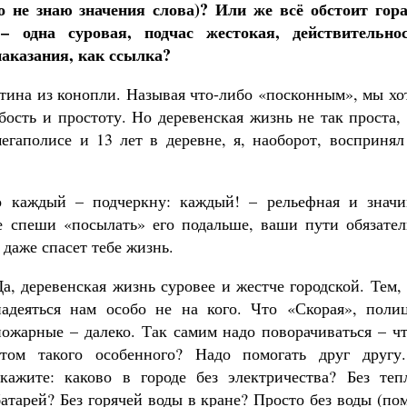
о не знаю значения слова)? Или же всё обстоит гора
– одна суровая, подчас жестокая, действительнос
аказания, как ссылка?
стина из конопли. Называя что-либо «посконным», мы х
ость и простоту. Но деревенская жизнь не так проста,
егаполисе и 13 лет в деревне, я, наоборот, воспринял
го каждый – подчеркну: каждый! – рельефная и значи
е спеши «посылать» его подальше, ваши пути обязател
 даже спасет тебе жизнь.
Да, деревенская жизнь суровее и жестче городской. Тем,
надеяться нам особо не на кого. Что «Скорая», полиц
пожарные – далеко. Так самим надо поворачиваться – ч
этом такого особенного? Надо помогать друг другу
скажите: каково в городе без электричества? Без теп
батарей? Без горячей воды в кране? Просто без воды (п