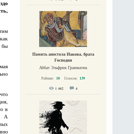
здо
ть,
отим
 как
 бы
Память апостола Иакова, брата
Господня
мая
Аббат Эльфрик Грамматик
ьно
Рейтинг:
10
Голосов:
139
1 462
4
 что
ия,
то в
. А
лых
омню