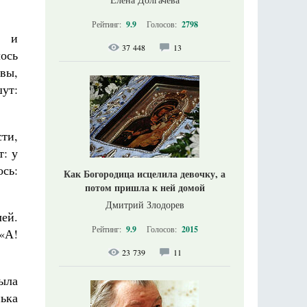
Рейтинг:
9.9
Голосов:
2798
а и
37 448
13
ось
вы,
шут:
ти,
т: у
сь:
Как Богородица исцелила девочку, а
потом пришла к ней домой
Дмитрий Злодорев
лей.
Рейтинг:
9.9
Голосов:
2015
 «А!
23 739
11
была
нька