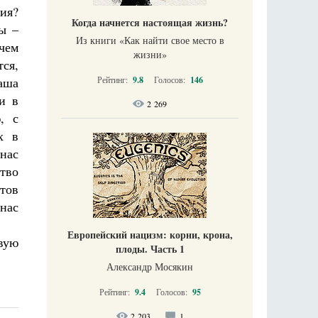
ия?
Когда начнется настоящая жизнь?
ы –
Из книги «Как найти свое место в
чем
жизни​»
ся,
аша
Рейтинг:
9.8
Голосов:
146
и в
2 269
, с
х в
нас
ство
отов
 нас
Европейский нацизм: корни, крона,
вую
плоды. Часть 1
Александр Мосякин
Рейтинг:
9.4
Голосов:
95
2 203
1