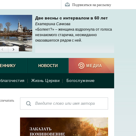
Подписаться на рассылку
Две весны с интервалом в 60 лет
Екатерина Сачкова
«Болеет?» – женщина вздрогнула от голоса
незнакомого старичка, неожиданно
оказавшегося рядом с ней.
ЕННИКУ
НОВОСТИ
МЕДИА
благочестия
|
Жизнь Церкви
|
Богослужение
спечатать