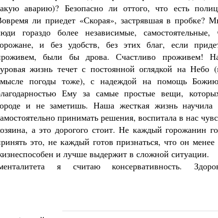
такую аварию)? Безопасно ли оттого, что есть полиц
Вовремя ли приедет «Скорая», застрявшая в пробке? М
люди гораздо более независимые, самостоятельные, 
горожане, и без удобств, без этих благ, если придет
проживем, были бы дрова. Счастливо проживем! Н
суровая жизнь течет с постоянной оглядкой на Небо (
смысле погоды тоже), с надеждой на помощь Божию
благодарностью Ему за самые простые вещи, которы
городе и не заметишь. Наша жесткая жизнь научила 
самостоятельно принимать решения, воспитала в нас чув
хозяина, а это дорогого стоит. Не каждый горожанин г
принять это, не каждый готов признаться, что он менее
жизнеспособен и лучше выдержит в сложной ситуации.
енталитета я считаю консервативность. Здоро