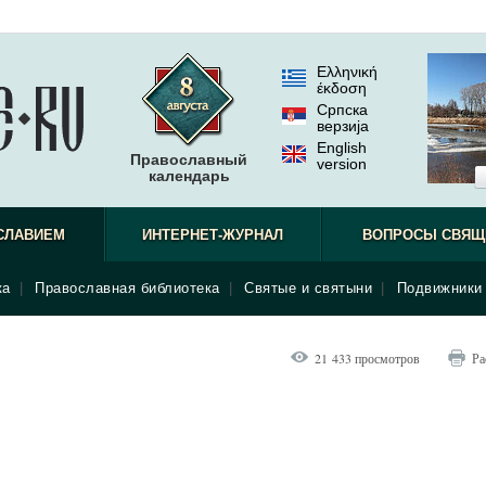
Ελληνική
έκδοση
Српска
верзиjа
English
Православный
version
календарь
СЛАВИЕМ
ИНТЕРНЕТ-ЖУРНАЛ
ВОПРОСЫ СВЯЩ
ка
|
Православная библиотека
|
Святые и святыни
|
Подвижники 
21 433 просмотров
Ра