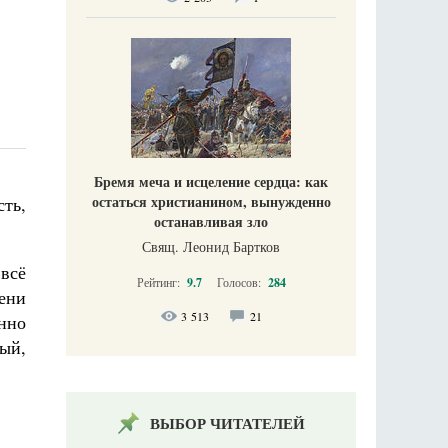
Бремя меча и исцеление сердца: как
остаться христианином, вынужденно
сть,
останавливая зло
Свящ. Леонид Бартков
 всё
Рейтинг:
9.7
Голосов:
284
ени
3 513
21
нно
ный,
ВЫБОР ЧИТАТЕЛЕЙ