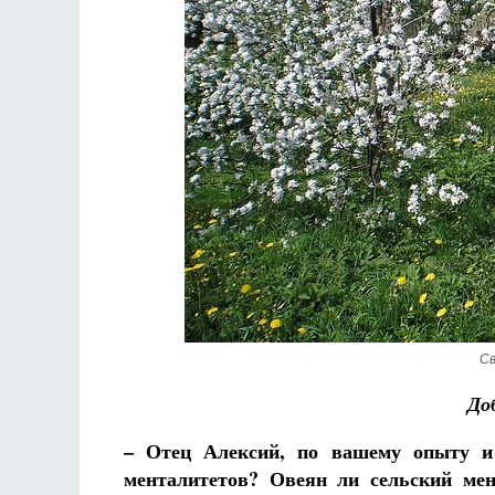
Разлуки не будет
Фредерика де Грааф
Св
До
– Отец Алексий, по вашему опыту и 
менталитетов? Овеян ли сельский мен