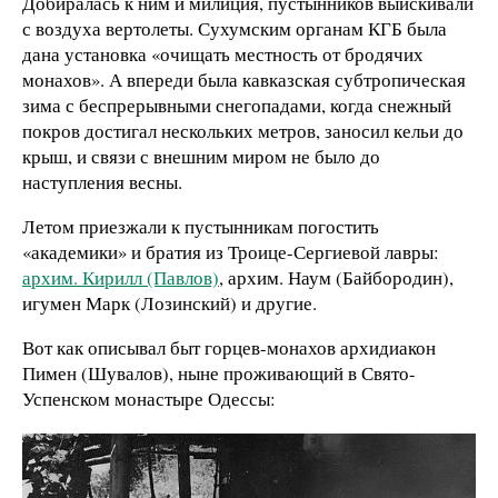
Добиралась к ним и милиция, пустынников выискивали
с воздуха вертолеты. Сухумским органам КГБ была
дана установка «очищать местность от бродячих
монахов». А впереди была кавказская субтропическая
зима с беспрерывными снегопадами, когда снежный
покров достигал нескольких метров, заносил кельи до
крыш, и связи с внешним миром не было до
наступления весны.
Летом приезжали к пустынникам погостить
«академики» и братия из Троице-Сергиевой лавры:
архим. Кирилл (Павлов)
, архим. Наум (Байбородин),
игумен Марк (Лозинский) и другие.
Вот как описывал быт горцев-монахов архидиакон
Пимен (Шувалов), ныне проживающий в Свято-
Успенском монастыре Одессы: