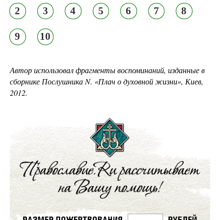
2
3
4
5
6
7
8
9
10
Автор использовал фрагменты воспоминаний, изданные в
сборнике Послушника N. «Плач о духовной жизни», Киев,
2012.