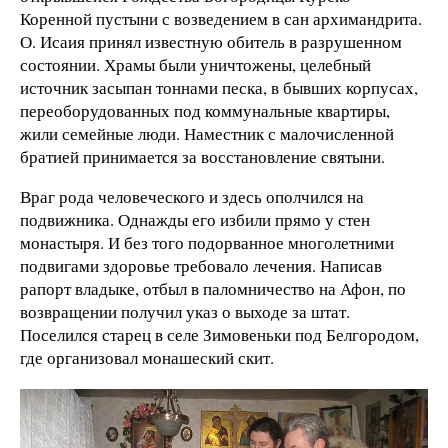
Коренной пустыни с возведением в сан архимандрита.
О. Исаия принял известную обитель в разрушенном
состоянии. Храмы были уничтожены, целебный
источник засыпан тоннами песка, в бывших корпусах,
переоборудованных под коммунальные квартиры,
жили семейные люди. Наместник с малочисленной
братией принимается за восстановление святыни.
Враг рода человеческого и здесь ополчился на
подвижника. Однажды его избили прямо у стен
монастыря. И без того подорванное многолетними
подвигами здоровье требовало лечения. Написав
рапорт владыке, отбыл в паломничество на Афон, по
возвращении получил указ о выходе за штат.
Поселился старец в селе Зимовеньки под Белгородом,
где организовал монашеский скит.