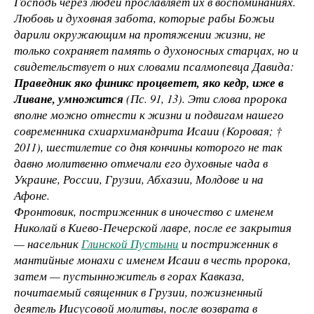
Господь через людей прославляет их в воспоминаниях.
Любовь и духовная забота, которые рабы Божьи
дарили окружающим на протяжении жизни, не
только сохраняет память о духоносных старцах, но и
свидетельствует о них словами псалмопевца Давида:
Праведник яко финикс процветет, яко кедр, иже в
Ливане, умножится
(Пс. 91, 13). Эти слова пророка
вполне можно отнести к жизни и подвигам нашего
современника схиархимандрита Исаии (Коровая; †
2011), шестилетие со дня кончины которого не так
давно молитвенно отмечали его духовные чада в
Украине, России, Грузии, Абхазии, Молдове и на
Афоне.
Фронтовик, постриженник в иночество с именем
Николай в Киево-Печерской лавре, после ее закрытия
— насельник
Глинской Пустыни
и постриженник в
мантийные монахи с именем Исаии в честь пророка,
затем — пустынножитель в горах Кавказа,
почитаемый священник в Грузии, пожизненный
деятель Иисусовой молитвы, после возврата в