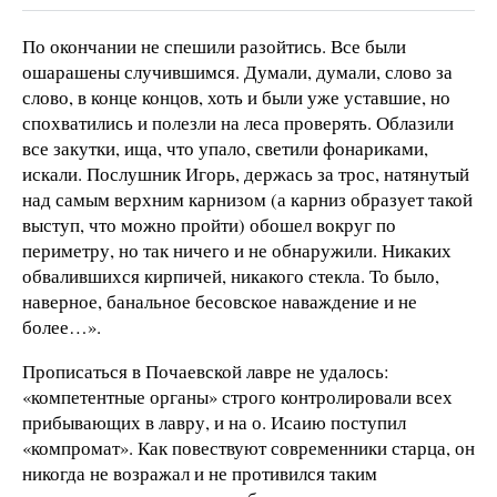
По окончании не спешили разойтись. Все были
ошарашены случившимся. Думали, думали, слово за
слово, в конце концов, хоть и были уже уставшие, но
спохватились и полезли на леса проверять. Облазили
все закутки, ища, что упало, светили фонариками,
искали. Послушник Игорь, держась за трос, натянутый
над самым верхним карнизом (а карниз образует такой
выступ, что можно пройти) обошел вокруг по
периметру, но так ничего и не обнаружили. Никаких
обвалившихся кирпичей, никакого стекла. То было,
наверное, банальное бесовское наваждение и не
более…».
Прописаться в Почаевской лавре не удалось:
«компетентные органы» строго контролировали всех
прибывающих в лавру, и на о. Исаию поступил
«компромат». Как повествуют современники старца, он
никогда не возражал и не противился таким