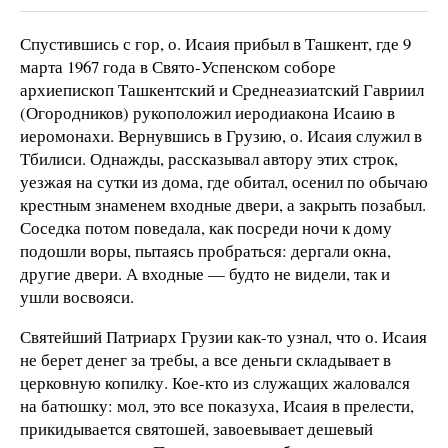
Спустившись с гор, о. Исаия прибыл в Ташкент, где 9
марта 1967 года в Свято-Успенском соборе
архиепископ Ташкентский и Среднеазиатский Гавриил
(Огородников) рукоположил иеродиакона Исаию в
иеромонахи. Вернувшись в Грузию, о. Исаия служил в
Тбилиси. Однажды, рассказывал автору этих строк,
уезжая на сутки из дома, где обитал, осенил по обычаю
крестным знаменем входные двери, а закрыть позабыл.
Соседка потом поведала, как посреди ночи к дому
подошли воры, пытаясь пробраться: дергали окна,
другие двери. А входные — будто не видели, так и
ушли восвояси.
Святейший Патриарх Грузии как-то узнал, что о. Исаия
не берет денег за требы, а все деньги складывает в
церковную копилку. Кое-кто из служащих жаловался
на батюшку: мол, это все показуха, Исаия в прелести,
прикидывается святошей, завоевывает дешевый