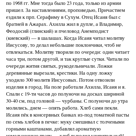
по 1968 гг. Мне тогда было 23 года, только из армии
пришел. За наставлениями, проповедью, Причастием
ездили к прп. Серафиму в Сухум. Отец Исаия был с
братией в Ажарах. Ахилла жил в дупле, а Владимир,
Феодосий (глинский) и пчеловод Анемподист
(киевский) — в шалашах. Когда Исаия читал молитву
Иисусову, то делал небольшие поклончики, чтоб не
отвлекаться. Молитву творили по очереди: один читает
часа три, потом другой, и так круглые сутки. Читали по
очереди жития святых, рукодельничали. Ложки
деревянные вырезали, крестики. На одну ложку
уходило 300 молитв Иисусовых. Потом отвозили
изделия в город. На поле работали Ахилла, Исаия и я.
Спали с 19-ти часов до полуночи на досках шириной
30-40 см, под головой — чурбаны. С полуночи до утра
молились, днем — опять работа. Хлеб сами пекли.
Исаия пёк в консервных банках из-под томатной пасты
по семь хлебов в печке: муку смешивал с толчеными
горными каштанами, добавлял ароматную
измельченную траву — хлеб выходил удивительный!