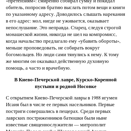
«претензиям»: смиренно собирал сумку и покидал
обитель, попросив братию выслать потом вещи и книги
по указанному адресу. Доводилось слышать нарекания
в его адрес: мол, нигде не уживается, оказывает
непослушание. Это неправда. Старец, следуя строгой
монашеской жизни, никогда не шел на компромисс,
когда начальство предлагало ему «убавить обороты»,
меньше проповедовать, не собирать вокруг
богомольцев. Но люди сами тянулись к нему. К тому
же многим он оказывал действенную духовную
помощь, а часто и врачебную.
В Киево-Печерской лавре, Курско-Коренной
пустыни и родной Носовке
С открытием Киево-Печерской лавры в 1988 игумен
Исаия был в числе ее первых насельников. Первые
постриги совершались в пещерах. Среди первых
лаврских постриженников батюшки были ныне
известные священнослужители — митрополит