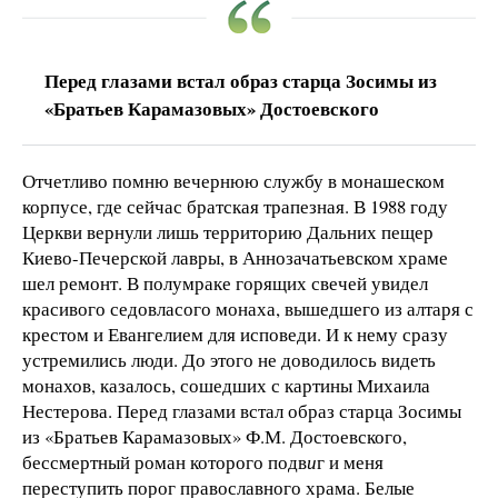
Перед глазами встал образ старца Зосимы из
«Братьев Карамазовых» Достоевского
Отчетливо помню вечернюю службу в монашеском
корпусе, где сейчас братская трапезная. В 1988 году
Церкви вернули лишь территорию Дальних пещер
Киево-Печерской лавры, в Аннозачатьевском храме
шел ремонт. В полумраке горящих свечей увидел
красивого седовласого монаха, вышедшего из алтаря с
крестом и Евангелием для исповеди. И к нему сразу
устремились люди. До этого не доводилось видеть
монахов, казалось, сошедших с картины Михаила
Нестерова. Перед глазами встал образ старца Зосимы
из «Братьев Карамазовых» Ф.М. Достоевского,
бессмертный роман которого подв
и
г и меня
переступить порог православного храма. Белые