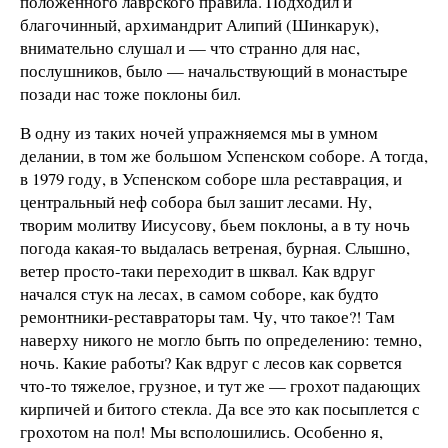
положенного лаврского правила. Подходил и
благочинный, архимандрит Алипий (Шинкарук),
внимательно слушал и — что странно для нас,
послушников, было — начальствующий в монастыре
позади нас тоже поклоны бил.
В одну из таких ночей упражняемся мы в умном
делании, в том же большом Успенском соборе. А тогда,
в 1979 году, в Успенском соборе шла реставрация, и
центральный неф собора был зашит лесами. Ну,
творим молитву Иисусову, бьем поклоны, а в ту ночь
погода какая-то выдалась ветреная, бурная. Слышно,
ветер просто-таки переходит в шквал. Как вдруг
начался стук на лесах, в самом соборе, как будто
ремонтники-реставраторы там. Чу, что такое?! Там
наверху никого не могло быть по определению: темно,
ночь. Какие работы? Как вдруг с лесов как сорвется
что-то тяжелое, грузное, и тут же — грохот падающих
кирпичей и битого стекла. Да все это как посыплется с
грохотом на пол! Мы всполошились. Особенно я,