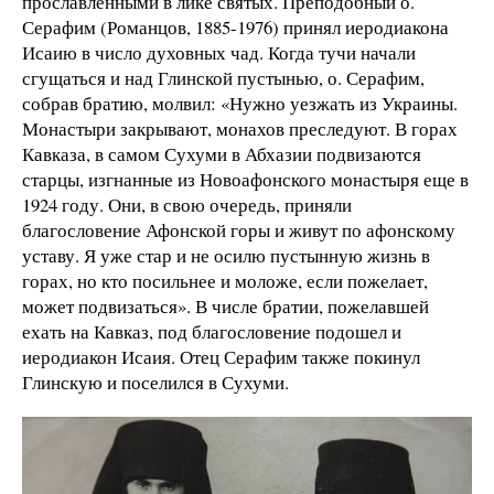
прославленными в лике святых. Преподобный о.
Серафим (Романцов, 1885-1976) принял иеродиакона
Исаию в число духовных чад. Когда тучи начали
сгущаться и над Глинской пустынью, о. Серафим,
собрав братию, молвил: «Нужно уезжать из Украины.
Монастыри закрывают, монахов преследуют. В горах
Кавказа, в самом Сухуми в Абхазии подвизаются
старцы, изгнанные из Новоафонского монастыря еще в
1924 году. Они, в свою очередь, приняли
благословение Афонской горы и живут по афонскому
уставу. Я уже стар и не осилю пустынную жизнь в
горах, но кто посильнее и моложе, если пожелает,
может подвизаться». В числе братии, пожелавшей
ехать на Кавказ, под благословение подошел и
иеродиакон Исаия. Отец Серафим также покинул
Глинскую и поселился в Сухуми.