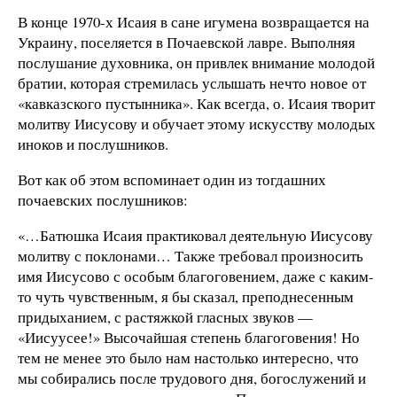
В конце 1970-х Исаия в сане игумена возвращается на
Украину, поселяется в Почаевской лавре. Выполняя
послушание духовника, он привлек внимание молодой
братии, которая стремилась услышать нечто новое от
«кавказского пустынника». Как всегда, о. Исаия творит
молитву Иисусову и обучает этому искусству молодых
иноков и послушников.
Вот как об этом вспоминает один из тогдашних
почаевских послушников:
«…Батюшка Исаия практиковал деятельную Иисусову
молитву с поклонами… Также требовал произносить
имя Иисусово с особым благоговением, даже с каким-
то чуть чувственным, я бы сказал, преподнесенным
придыханием, с растяжкой гласных звуков —
«Иисуусее!» Высочайшая степень благоговения! Но
тем не менее это было нам настолько интересно, что
мы собирались после трудового дня, богослужений и