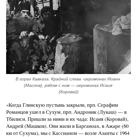
В горах Кавказа. Крайний слева -иеромонах Иоанн 
(Маслов), рядом с ним — иеромонах Исаия 
(Коровай)
«Когда Глинскую пустынь закрыли, прп. Серафим
Романцов ушел в Сухум, прп. Андроник (Лукаш) — в
Тбилиси. Пришли за ними и их чада: Исаия (Коровай),
Андрей (Машков). Они жили в Барганоах, в Ажаре (60
км от Сухума), мы с Кассианом — возле Азанты с 1964