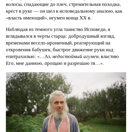
волосы, спадающие до плеч, стремительная походка,
крест в руке — он шел к исповедальному аналою, как
«власть имеющий», игумен конца XX в.
Наблюдая из темного угла таинство Исповеди, я
вглядывался в черты старца: добродушный взгляд,
временами весело-ироничный, реагирующий на
откровения бабушек, быстрое движение руки над
епитрахилью: «…Аз,
недостойный игумен
, властию
Его, мне данною, прощаю и разрешаю тя…».