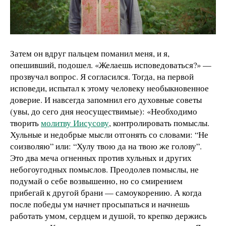
Затем он вдруг пальцем поманил меня, и я,
опешивший, подошел. «Желаешь исповедоваться?» —
прозвучал вопрос. Я согласился. Тогда, на первой
исповеди, испытал к этому человеку необыкновенное
доверие. И навсегда запомнил его духовные советы
(увы, до сего дня неосуществимые): «Необходимо
творить
молитву Иисусову
, контролировать помыслы.
Хульные и недобрые мысли отгонять со словами: “Не
соизволяю” или: “Хулу твою да на твою же голову”.
Это два меча огненных против хульных и других
небогоугодных помыслов. Преодолев помыслы, не
подумай о себе возвышенно, но со смирением
прибегай к другой брани — самоукорению. А когда
после победы ум начнет просыпаться и начнешь
работать умом, сердцем и душой, то крепко держись