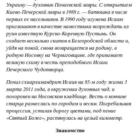
Украину — духовник Почаевской лавры. С открытием
Киево-Печерской лавры в 1988 г. — батюшка в числе
первых ее насельников. В 1990 году игумена Исаию
приглашают в качестве наместника возрождать из
руин известную Курско-Коренную Пустынь. Он
создает несколько скитов в Белгородской области и,
уйдя на покой, снова возвращается на родину, в
родную Носовку на Черниговщине, где принимает
великую схиму в честь преподобного Исаии
Печерского Чудотворца.
Почил схиархимандрит Исаия на 85-м году жизни 3
марта 2011 года, в окружении духовных чад, и
похоронен на Носовском кладбище. Весть о кончине
старца разнеслась по городам и весям. Погребальная
процессия, устилая дорогу цветами, под пение
«Святый Боже», растянулась на целый километр.
Знакомство