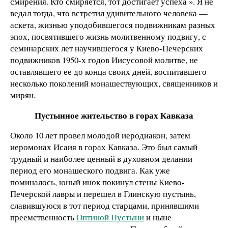
смирения. Кто смиряется, тот достигает успеха ». Я не
ведал тогда, что встретил удивительного человека —
аскета, жизнью уподобившегося подвижникам разных
эпох, посвятившего жизнь молитвенному подвигу, с
семинарских лет научившегося у Киево-Печерских
подвижников 1950-х годов Иисусовой молитве, не
оставлявшего ее до конца своих дней, воспитавшего
несколько поколений монашествующих, священников и
мирян.
Пустынное жительство в горах Кавказа
Около 10 лет провел молодой иеродиакон, затем
иеромонах Исаия в горах Кавказа. Это был самый
трудный и наиболее ценный в духовном делании
период его монашеского подвига. Как уже
поминалось, юный инок покинул стены Киево-
Печерской лавры и перешел в Глинскую пустынь,
славившуюся в тот период старцами, принявшими
преемственность
Оптиной Пустыни
и ныне