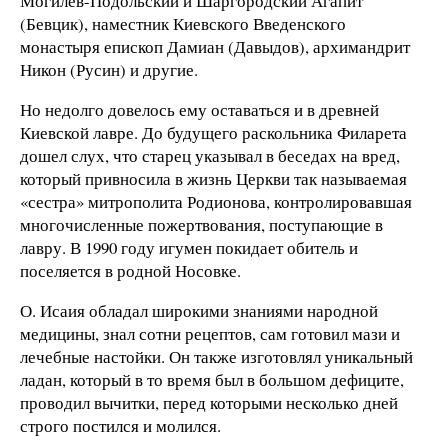
Могилёв-Подольский и Шаргородский Агапит
(Бевцик), наместник Киевского Введенского
монастыря епископ Дамиан (Давыдов), архимандрит
Никон (Русин) и другие.
Но недолго довелось ему оставаться и в древней
Киевской лавре. До будущего раскольника Филарета
дошел слух, что старец указывал в беседах на вред,
который привносила в жизнь Церкви так называемая
«сестра» митрополита Родионова, контролировавшая
многочисленные пожертвования, поступающие в
лавру. В 1990 году игумен покидает обитель и
поселяется в родной Носовке.
О. Исаия обладал широкими знаниями народной
медицины, знал сотни рецептов, сам готовил мази и
лечебные настойки. Он также изготовлял уникальный
ладан, который в то время был в большом дефиците,
проводил вычитки, перед которыми несколько дней
строго постился и молился.