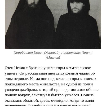
Иеродиакон Исаия (Коровай) и иеромонах Иоанн 
(Маслов)
Отец Исаия с братией ушел в горы в Амткельское
ущелье. Он рассказывал иногда духовным чадам об
этом периоде. Когда они поднялись в горы в поисках
подходящего места жительства, на одной из полян
увидели джейрана, который при виде монахов обошел
поляну вокруг, свистнул и быстро умчался. Поляна
оказалась обжитой, здесь, очевидно, когда-то жили
подвижники. В глубине ущелья нашли каменный