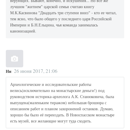
верующих. Бывают, конечно, и искушения... Но все же
лучшим "житием" царской семьи считаю книгу
М.К.Касвинова "Двадцать три ступени вниз" - кто ее читал,
тем ясно, что было общего у последнего царя Российской
Империи и Б.Н.Ельцина, чья команда занималась
канонизацией.
26 июня 2017, 21:06
Нн
Археологические и исследовательские работы
велись(исключительно на монастырские деньги!) под
руководством историка-археолога А.К. Станюковича, была
выпущена(маленьким тиражом) небольшая брошюра с
описанием работ и планом захоронений останков. Думаю,
хорошо бы было её переиздать. В Новоспасском монастыре
есть музей, все желающие могут туда сходить.