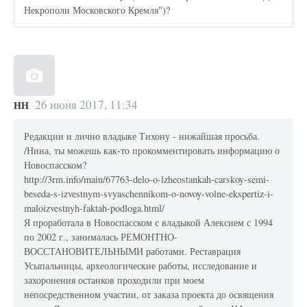
Некрополи Московского Кремля")?
26 июня 2017, 11:34
НН
Редакции и лично владыке Тихону - нижайшая просьба.
/Нина, ты можешь как-то прокомментировать информацию о
Новоспасском?
http://3rm.info/main/67763-delo-o-lzheostankah-carskoy-semi-
beseda-s-izvestnym-svyaschennikom-o-novoy-volne-ekspertiz-i-
maloizvestnyh-faktah-podloga.html/
Я проработала в Новоспасском с владыкой Алексием с 1994
по 2002 г., занималась РЕМОНТНО-
ВОССТАНОВИТЕЛЬНЫМИ работами. Реставрация
Усыпальницы, археологические работы, исследование и
захоронения останков проходили при моем
непосредственном участии, от заказа проекта до освящения