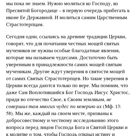
мы пока не знаем. Нужно молиться ко Господу, ко
Пресвятой Богородице – в первую очередь прибегать к
иконе Ее Державной. И молиться самим Царственным
Страстотерпцам.
Сегодня одни, ссылаясь на древние традиции Церкви,
говорят, что для почитания честных мощей святых
мучеников не нужны особые благодатные явления,
которые мы называем чудесами. Достаточно быть
уверенным в принадлежности самих мощей святым
мученикам. Другие ждут уверения в святости мощей
от самих Святых Страстотерпцев. Но такие уверения в
Церкви всегда даются только по вере. Мы помним, что
даже Сам Воплотившийся Бог Господь Иисус Христос,
придя во отечество Свое, к Своим землякам,
не
совершил там многих чудес по неверию их
(Мф. 13:
58). Мы же, каждый на своем месте, призваны к
добросовестному и честному исследованию этого
вопроса перед лицом Господа Бога и Святой Церкви и
к молитве о том, чтобы Господь открыл истину и