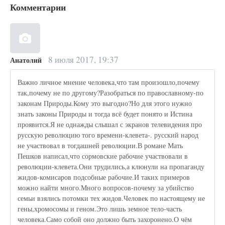
Комментарии
8 июля 2017, 19:37
Анатолий
Важно личное мнение человека,что там произошло,почему
так,почему не по другому?Разобраться по православному-по
законам Природы.Кому это выгодно?Но для этого нужно
знать законы Природы и тогда всё будет понято и Истина
проявится.Я не однажды слышал с экранов телевидения про
русскую революцию того времени-клевета-. русский народ
не участвовал в тогдашней революции.В романе Мать
Пешков написал,что сормовские рабочие участвовали в
революции-клевета.Они трудились,а клюнули на пропаганду
жидов-комисаров подсобные рабочие.И таких примеров
можно найти много.Много вопросов-почему за убийство
семьи взялись потомки тех жидов.Человек по настоящему не
гены,хромосомы и геном.Это лишь земное тело-часть
человека.Само собой оно должно быть захоронено.О чём