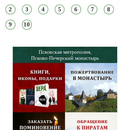
2
3
4
5
6
7
8
9
10
Псковская митрополия,
Псково-Печерский монастырь