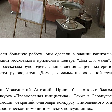
вели большую работу, они сделали в здании капиталь
иками московского кризисного центра “Дом для мамы”,
 рассказала руководитель направления защиты материнс
ости, руководитель «Дома для мамы» православной слу
 и Можгинский Антоний. Приют был открыт благод
нкурса «Православная инициатива». Также в Сарапульс
омощи, открытый благодаря конкурсу Синодального отд
ихологической помощи в женских консультациях.