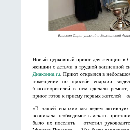
Разлуки не будет
Фредерика де Грааф
Епископ Сарапульский и Можгинский Анто
Новый церковный приют для женщин в Са
женщин с детьми в трудной жизненной си
Диакония.ru
. Приют открылся в небольшо
помещение по просьбе епархии выдел
благотворителей в нем сделали ремонт,
приют готов к приему первых жителей – о
«В нашей епархии мы ведем активную р
возникала необходимость искать пристан
было их поселить – отметил руководите
Михаил Пименов. – Мы были вынуждены 