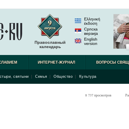
Ελληνική
έκδοση
Српска
верзиjа
English
Православный
version
календарь
СЛАВИЕМ
ИНТЕРНЕТ-ЖУРНАЛ
ВОПРОСЫ СВЯЩ
стыри, святыни
|
Семья
|
Общество
|
Культура
8 737 просмотров
Ра