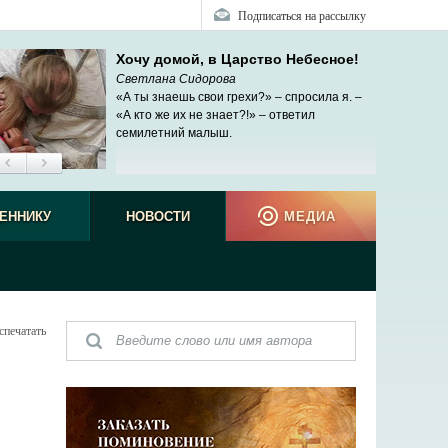
Подписаться на рассылку
Хочу домой, в Царство Небесное!
Светлана Сидорова
«А ты знаешь свои грехи?» – спросила я. –
«А кто же их не знает?!» – ответил
семилетний малыш.
ЕННИКУ
НОВОСТИ
МЕДИА
спечатать