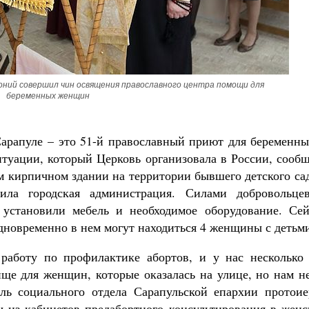
Как найти своё место в жизни
Кирилл Мурышев
ний совершил чин освящения православного центра помощи для 
беременных женщин
рапуле – это 51-й православный приют для беременны
туации, который Церковь организовала в России, сообщ
м кирпичном здании на территории бывшего детского са
ила городская администрация. Силами добровольце
 установили мебель и необходимое оборудование. Сей
дновременно в нем могут находиться 4 женщины с детьм
аботу по профилактике абортов, и у нас несколько 
ище для женщин, которые оказалась на улице, но нам н
ль социального отдела Сарапульской епархии протоие
из кабинетов предабортного консультирования в женс