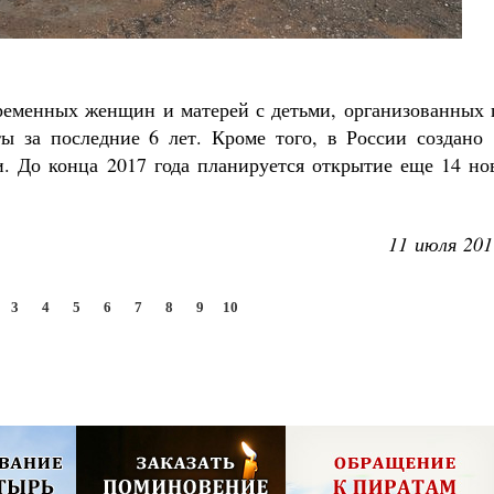
еременных женщин и матерей с детьми, организованных 
ы за последние 6 лет. Кроме того, в России создано 
. До конца 2017 года планируется открытие еще 14 но
11 июля 201
3
4
5
6
7
8
9
10
олия,
Псково-Печерский монастырь