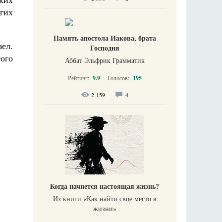
гих
Память апостола Иакова, брата
зел.
Господня
того
Аббат Эльфрик Грамматик
Рейтинг:
9.9
Голосов:
195
2 159
4
Когда начнется настоящая жизнь?
Из книги «Как найти свое место в
жизни​»