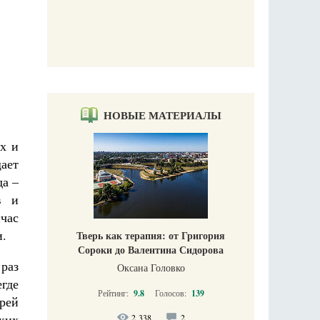
НОВЫЕ МАТЕРИАЛЫ
х и
ает
да –
в и
час
и.
Тверь как терапия: от Григория
Сороки до Валентина Сидорова
раз
Оксана Головко
егде
Рейтинг:
9.8
Голосов:
139
рей
ких
2 338
2