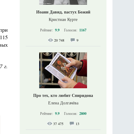
Иоанн Давид, пастух Божий
Кристиан Курте
при
Рейтинг:
9.9
Голосов:
1167
115
20 748
9
вых
7 г.
Про тех, кто любит Спиридона
Елена Долгачёва
Рейтинг:
9.9
Голосов:
2800
37 475
13