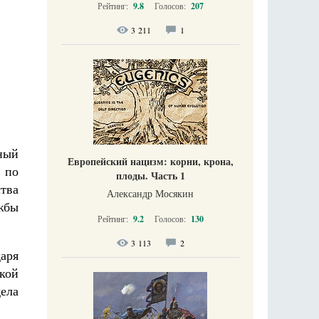
Рейтинг:
9.8
Голосов:
207
3 211
1
ный
Европейский нацизм: корни, крона,
 по
плоды. Часть 1
тва
Александр Мосякин
жбы
Рейтинг:
9.2
Голосов:
130
3 113
2
аря
кой
ела