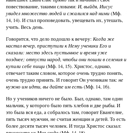
повествование, такими словами:
И, выйдя, Иисус
увидел множество людей и сжалился над ними
(Мф.
14, 14). И стал проповедовать, увещевать их, утешать,
учить. Весь день.
Говорится, что дело подошло к вечеру:
Когда же
настал вечер, приступили к Нему ученики Его и
сказали: место здесь пустынное и время уже
позднее; отпусти народ, чтобы они пошли в селения и
купили себе пищи
(Мф. 14, 15). Христос, однако,
отвечает таким словом, которое очень трудно понять,
очень трудно принять. И говорит Он ученикам так:
не
нужно им идти, вы дайте им есть
(Мф. 14, 16).
Но у учеников ничего не было. Был, однако, там один
мальчик, у которого было пять хлебов и две рыбы. И
это была вся еда, а собралось там, говорит Евангелие,
пять тысяч мужчин, не считая женщин и детей. То есть
более десяти тысяч человек. И тогда Христос сказал:
принесите их Мне сюда
(Мф. 14, 18).