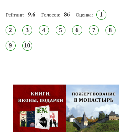
9.6
86
1
Рейтинг:
Голосов:
Оценка:
2
3
4
5
6
7
8
9
10
Псковская митрополия,
Псково-Печерский монастырь