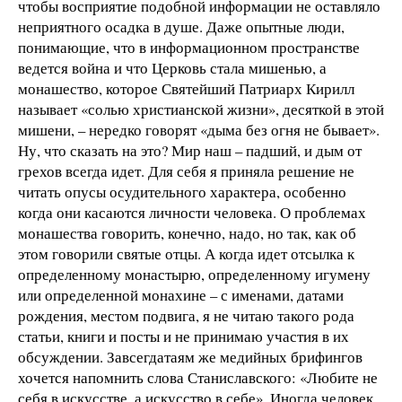
чтобы восприятие подобной информации не оставляло
неприятного осадка в душе. Даже опытные люди,
понимающие, что в информационном пространстве
ведется война и что Церковь стала мишенью, а
монашество, которое Святейший Патриарх Кирилл
называет «солью христианской жизни», десяткой в этой
мишени, – нередко говорят «дыма без огня не бывает».
Ну, что сказать на это? Мир наш – падший, и дым от
грехов всегда идет. Для себя я приняла решение не
читать опусы осудительного характера, особенно
когда они касаются личности человека. О проблемах
монашества говорить, конечно, надо, но так, как об
этом говорили святые отцы. А когда идет отсылка к
определенному монастырю, определенному игумену
или определенной монахине – с именами, датами
рождения, местом подвига, я не читаю такого рода
статьи, книги и посты и не принимаю участия в их
обсуждении. Завсегдатаям же медийных брифингов
хочется напомнить слова Станиславского: «Любите не
себя в искусстве, а искусство в себе». Иногда человек