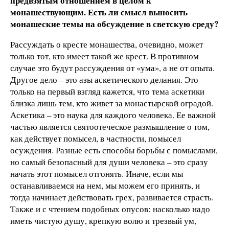
предвзятым отношением в целом к
монашествующим. Есть ли смысл выносить
монашеские темы на обсуждение в светскую среду?
Рассуждать о кресте монашества, очевидно, может
только тот, кто имеет такой же крест. В противном
случае это будут рассуждения от «ума», а не от опыта.
Другое дело – это азы аскетического делания. Это
только на первый взгляд кажется, что тема аскетики
близка лишь тем, кто живет за монастырской оградой.
Аскетика – это наука для каждого человека. Ее важной
частью является святоотеческое размышление о том,
как действует помысел, в частности, помысел
осуждения. Разные есть способы борьбы с помыслами,
но самый безопасный для души человека – это сразу
начать этот помысел отгонять. Иначе, если мы
останавливаемся на нем, мы можем его принять, и
тогда начинает действовать грех, развивается страсть.
Также и с чтением подобных опусов: насколько надо
иметь чистую душу, крепкую волю и трезвый ум,