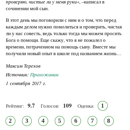
проверяю, чистые ли у меня руки»
, –написал в
сочинении мой сын.
В этот день мы поговорили с ним и о том, что перед
каждым делом нужно помолиться и проверить, чистая
ли у нас совесть, ведь только тогда мы можем просить
Бога о помощи. Еще скажу, что я не пожалел о
времени, потраченном на помощь сыну. Вместе мы
получили новый опыт в школе под названием жизнь…
Максим Терехов
Источник:
Прихожанин
1 сентября 2017 г.
9.7
109
1
Рейтинг:
Голосов:
Оценка:
2
3
4
5
6
7
8